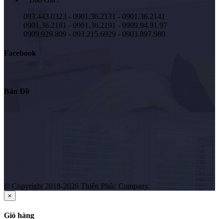
093.443.0323 - 0901.36.2131 - 0901.36.2141
0901.36.2181 - 0901.36.2191 - 0909.94.91.97
0909.929.809 - 093.215.6929 - 0903.897.980
Facebook
Bản Đồ
© Copyright 2018-2026 Thiên Phúc Company.
×
Giỏ hàng