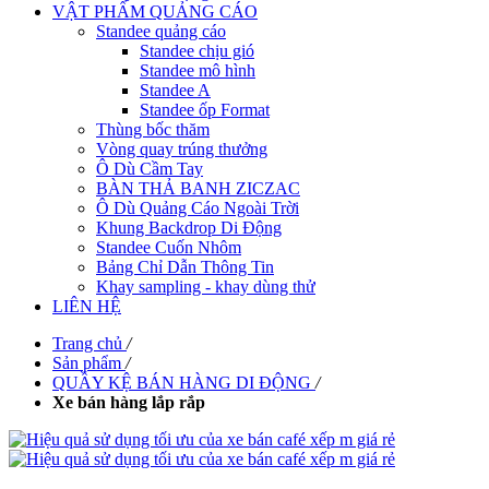
VẬT PHẨM QUẢNG CÁO
Standee quảng cáo
Standee chịu gió
Standee mô hình
Standee A
Standee ốp Format
Thùng bốc thăm
Vòng quay trúng thưởng
Ô Dù Cầm Tay
BÀN THẢ BANH ZICZAC
Ô Dù Quảng Cáo Ngoài Trời
Khung Backdrop Di Động
Standee Cuốn Nhôm
Bảng Chỉ Dẫn Thông Tin
Khay sampling - khay dùng thử
LIÊN HỆ
Trang chủ
/
Sản phẩm
/
QUẦY KỆ BÁN HÀNG DI ĐỘNG
/
Xe bán hàng lắp rắp