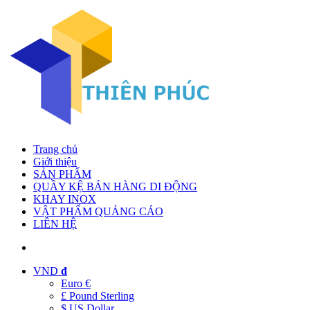
Trang chủ
Giới thiệu
SẢN PHẨM
QUẦY KỆ BÁN HÀNG DI ĐỘNG
KHAY INOX
VẬT PHẨM QUẢNG CÁO
LIÊN HỆ
VND
đ
Euro €
£ Pound Sterling
$ US Dollar