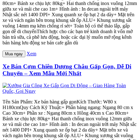
80cm+ Bánh xe chịu lực 80kg+ Hai thanh chống inox vuông 12mm
giữa xe và mái che cao 1m+ Hình ảnh : In decan ngoài trời máy
Nhật sắc nét 1400 DPI+ Xung quanh xe ốp bạt 2 da dày+ Mặt trên
xe và vách ngăn bên trong khung sắt ốp ALU+ Khung xương sắt
vuông 14mm mạ kẽm chống rỉ sét+ Toàn bộ có thể tháo lắp, gấp
gọn dễ di chuyểnThích hợp: cho các bạn trẻ kinh doanh ít vốn mở
bán trà sữa, cà phê lưu động, hoặc các đại lý muốn mở rộng kênh
bán hàng lưu động xe bán cafe gắn dù
Xem
Mua ngay
Xe Bán Cơm Chiên Dương Châu Gấp Gọn, Dễ Di
Chuyển – Xem Mẫu Mới Nhất
Tên Sản Phẩm: Xe bán hàng gấp gọnKích Thước: W80 x
H180cmQuy Cách Kỹ Thuật:+ Phần bảng ngang: Ngang 80 cm x
Cao 30cm+ Phần xe : Ngang 80cm x Hông 40cm x Cao 80cm+
Bánh xe chịu lực 80kg+ Hai thanh chống inox vuông 12mm giữa
xe và mái che cao 1m+ Hình ảnh : In decan ngoài trời máy Nhật sắc
nét 1400 DPI+ Xung quanh xe ốp bạt 2 da dày+ Mặt trên xe và
vách ngăn bên trong khung sắt ốp ALU+ Khung xương sắt vuông