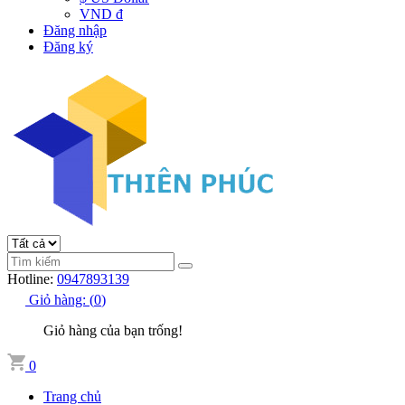
VND đ
Đăng nhập
Đăng ký
Hotline:
0947893139
Giỏ hàng:
(
0
)
Giỏ hàng của bạn trống!
0
Trang chủ