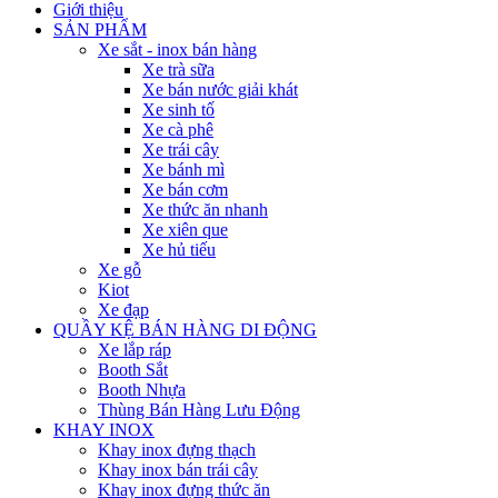
Giới thiệu
SẢN PHẨM
Xe sắt - inox bán hàng
Xe trà sữa
Xe bán nước giải khát
Xe sinh tố
Xe cà phê
Xe trái cây
Xe bánh mì
Xe bán cơm
Xe thức ăn nhanh
Xe xiên que
Xe hủ tiếu
Xe gỗ
Kiot
Xe đạp
QUẦY KỆ BÁN HÀNG DI ĐỘNG
Xe lắp ráp
Booth Sắt
Booth Nhựa
Thùng Bán Hàng Lưu Động
KHAY INOX
Khay inox đựng thạch
Khay inox bán trái cây
Khay inox đựng thức ăn