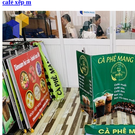
café
xếp m