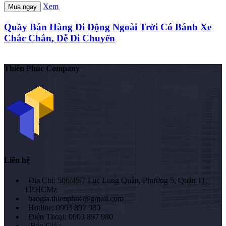
Xem
Mua ngay
Quầy Bán Hàng Di Động Ngoài Trời Có Bánh Xe
Chắc Chắn, Dễ Di Chuyển
Thiên Phúc Company
Liên hệ
Địa Chỉ: 506/49/7 Lạc Long Quân, Phường 5, Quận 11,
TP.HCMz
baogia.thienphuc@gmail.com
Hotline: 0903 897 980
Điện Thoại: 0903 897 980
Báo Giá :