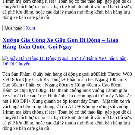
14mm mạ kẽm chống rỉ sét+ Toàn bộ có thể tháo lắp, gấp gọn dễ di
chuyểnThích hợp: cho các bạn trẻ kinh doanh ít vốn mở bán trà sữa,
cà phê lưu động, hoặc các đại lý muốn mở rộng kênh bán hàng lưu
động xe bán cafe gắn dù
Xem
Mua ngay
Xưởng Gia Công Xe Gấp Gọn Di Động – Giao
Hàng Toàn Quốc, Gọi Ngay
Tên Sản Phẩm: Quầy bán hàng di động ngoài trờiKích Thước: W80
x H180cmQuy Cách Kỹ Thuật:+ Phần mái che: Ngang 100 cm x
Cao 30cm+ Phần xe : Ngang 80cm x Hông 40cm x Cao 80cm+
Bánh xe chịu lực 80kg+ Hai thanh chống inox vuông 12mm giữa
xe và mái che cao 1m+ Hình ảnh : In decan ngoài trời máy Nhật sắc
nét 1400 DPI+ Xung quanh xe ốp fomat dày 5mm+ Mặt trên xe và
vách ngăn bên trong khung sắt ốp ALU+ Khung xương sắt vuông
14mm mạ kẽm chống rỉ sét+ Toàn bộ có thể tháo lắp, gấp gọn dễ di
chuyểnThích hợp: cho các bạn trẻ kinh doanh ít vốn mở bán trà sữa,
cà phê lưu động, hoặc các đại lý muốn mở rộng kênh bán hàng lưu
động xe bán cafe gắn dù