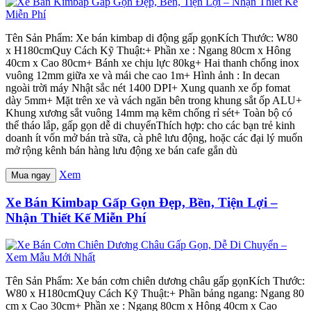
Tên Sản Phẩm: Xe bán kimbap di động gấp gọnKích Thước: W80
x H180cmQuy Cách Kỹ Thuật:+ Phần xe : Ngang 80cm x Hông
40cm x Cao 80cm+ Bánh xe chịu lực 80kg+ Hai thanh chống inox
vuông 12mm giữa xe và mái che cao 1m+ Hình ảnh : In decan
ngoài trời máy Nhật sắc nét 1400 DPI+ Xung quanh xe ốp fomat
dày 5mm+ Mặt trên xe và vách ngăn bên trong khung sắt ốp ALU+
Khung xương sắt vuông 14mm mạ kẽm chống rỉ sét+ Toàn bộ có
thể tháo lắp, gấp gọn dễ di chuyểnThích hợp: cho các bạn trẻ kinh
doanh ít vốn mở bán trà sữa, cà phê lưu động, hoặc các đại lý muốn
mở rộng kênh bán hàng lưu động xe bán cafe gắn dù
Xem
Mua ngay
Xe Bán Kimbap Gấp Gọn Đẹp, Bền, Tiện Lợi –
Nhận Thiết Kế Miễn Phí
Tên Sản Phẩm: Xe bán cơm chiên dương châu gấp gọnKích Thước:
W80 x H180cmQuy Cách Kỹ Thuật:+ Phần bảng ngang: Ngang 80
cm x Cao 30cm+ Phần xe : Ngang 80cm x Hông 40cm x Cao