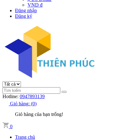
VND đ
Đăng nhập
Đăng ký
Hotline:
0947893139
Giỏ hàng:
(
0
)
Giỏ hàng của bạn trống!
0
Trang chủ