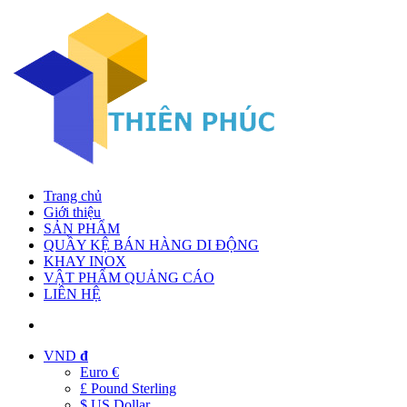
Trang chủ
Giới thiệu
SẢN PHẨM
QUẦY KỆ BÁN HÀNG DI ĐỘNG
KHAY INOX
VẬT PHẨM QUẢNG CÁO
LIÊN HỆ
VND
đ
Euro €
£ Pound Sterling
$ US Dollar