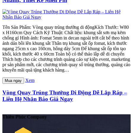
Nhanh, Thiết Kế Miễn Phí
Tên Sản Phẩm: Vòng quay trúng thưởng di độngKích Thước: W80
x H160cm Quy Cách Kỹ Thuật: Chất liệu: khung sắt sơn mạ kẽm
chống gỉ Hình ảnh: Fomat 5mm in decan ngoài trời cắt bế theo hình
ảnh dán bồi lên khung sắt Thân trụ khung sắt ốp fomat, kích thước
ngang 25cm x cao 160cm, hông dày 5cm Đế khung sắt ốp tôn tạo
khối, kích thước 40 x 60cm Toàn bộ có thể tháo lắp dễ di chuyển
Thích hợp cho các chương trình quảng cáo sự kiện event, marketing
pr sản phẩm mới, các chương trình quay số trúng thưởng, quảng cáo
khuyến mãi quà tặng khách hàng…
Xem
Mua ngay
Vòng Quay Trúng Thưởng Di Động Dễ Lắp Ráp –
Liên Hệ Nhận Báo Giá Ngay
Thiên Phúc Company