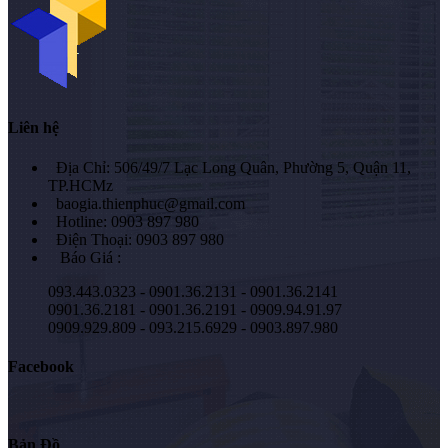
Liên hệ
Địa Chỉ: 506/49/7 Lạc Long Quân, Phường 5, Quận 11,
TP.HCMz
baogia.thienphuc@gmail.com
Hotline: 0903 897 980
Điện Thoại: 0903 897 980
Báo Giá :
093.443.0323 - 0901.36.2131 - 0901.36.2141
0901.36.2181 - 0901.36.2191 - 0909.94.91.97
0909.929.809 - 093.215.6929 - 0903.897.980
Facebook
Bản Đồ