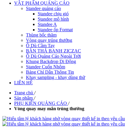
VẬT PHẨM QUẢNG CÁO
Standee quảng cáo
Standee chịu gió
Standee mô hình
Standee A
Standee ốp Format
Thùng bốc thăm
Vòng quay trúng thưởng
Ô Dù Cầm Tay
BÀN THẢ BANH ZICZAC
Ô Dù Quảng Cáo Ngoài Trời
Khung Backdrop Di Động
Standee Cuốn Nhôm
Bảng Chỉ Dẫn Thông Tin
Khay sampling - khay dùng thử
LIÊN HỆ
Trang chủ
/
Sản phẩm
/
PHỤ KIỆN QUẢNG CÁO
/
Vòng quay may mắn trúng thưởng