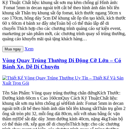
Kỹ Thuật: Chất liệu: khung sắt sơn mạ kẽm chống gỉ Hình ảnh:
Fomat 5mm in decan ngoài trời cắt bế theo hình ảnh dán bồi lên
khung sắt Thân trụ khung sắt ốp fomat, kích thước ngang 50cm x
cao 170cm, hông dày 5cm Đế khung sắt ốp tôn tạo khối, kích thước
60 x 60cm 4 bánh xe đẩy nhẹToàn bộ có thể tháo lắp dễ di
chuyển Thích hợp cho các chương trình quảng cáo sự kiện event,
marketing pr sản phẩm mới, các chương trình quay số trúng thưởng,
quảng cáo khuyến mãi quà tặng khách hàng…
Xem
Mua ngay
Vòng Quay Trúng Thưởng Di Động Cỡ Lớn – Có
Bánh Xe, Dễ Di Chuyển
Tên Sản Phẩm: Vòng quay trúng thưởng chân đứngKích Thước:
Đường kính 60cm x Cao 160cmQuy Cách Kỹ Thuật:Chất liệu:
khung sắt sơn mạ kẽm chống gỉ sétHình ảnh: Fomat 5mm in decan
ngoài trời cắt bế theo hình ảnh dán bồi lên khung sắtThân trụ gồm 2
ống sắt tròn phi 32, mỗi ống dài 80cm, nối với nhau bằng ốc vặn
thẩm mỹĐế sắt đặc dày 3mm đường kính 40cm, nặng 4kgToàn bộ
có thể tháo rời, xếp gọn dễ di chuyểnThích hợp: cho các chương