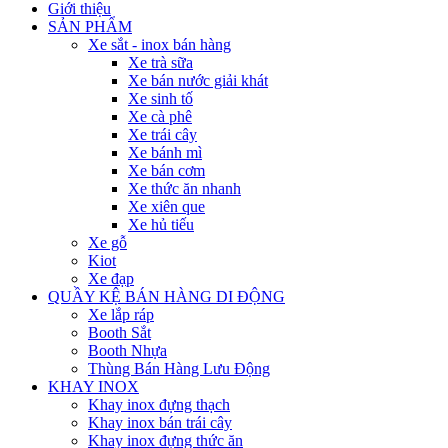
Giới thiệu
SẢN PHẨM
Xe sắt - inox bán hàng
Xe trà sữa
Xe bán nước giải khát
Xe sinh tố
Xe cà phê
Xe trái cây
Xe bánh mì
Xe bán cơm
Xe thức ăn nhanh
Xe xiên que
Xe hủ tiếu
Xe gỗ
Kiot
Xe đạp
QUẦY KỆ BÁN HÀNG DI ĐỘNG
Xe lắp ráp
Booth Sắt
Booth Nhựa
Thùng Bán Hàng Lưu Động
KHAY INOX
Khay inox đựng thạch
Khay inox bán trái cây
Khay inox đựng thức ăn