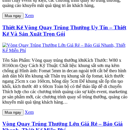
trình chạy event sự kiện, các chương trình quay số trúng thưởng,
quảng cáo khuyến mãi quà tặng tri ân khách hàng,
Xem
Mua ngay
Thiết Kế Vòng Quay Trúng Thưởng Uy Tín – Thiết
Kế Và Sản Xuất Trọn Gói
Tên Sản Phẩm: Vòng quay trúng thưởng lớnKích Thước: W80 x
H160cm Quy Cách Kỹ Thuật: Chất liệu: khung sắt sơn mạ kẽm
chống gỉ Hình ảnh: Fomat 5mm in decan ngoài trời cắt bế theo hình
ảnh dán bồi lên khung sắt Thân trụ khung sắt ốp fomat, kích thước
ngang 25cm x cao 160cm, hông dày 5cm Đế khung sắt ốp tôn tạo
khối, kích thước 40 x 60cm Toàn bộ có thể tháo lắp dễ di chuyển
Thích hợp cho các chương trình quảng cáo sự kiện event, marketing
pr sản phẩm mới, các chương trình quay số trúng thưởng, quảng cáo
khuyến mãi quà tặng khách hàng…
Xem
Mua ngay
Vòng Quay Trúng Thưởng Lớn Giá Rẻ – Báo Giá