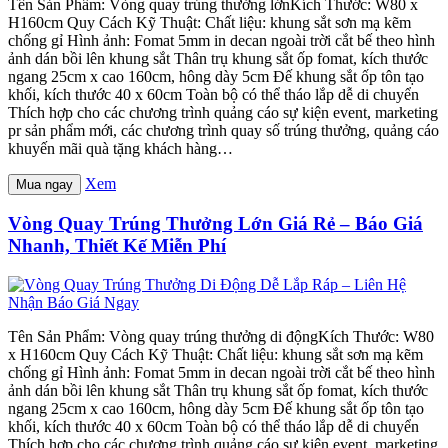
Tên Sản Phẩm: Vòng quay trúng thưởng lớnKích Thước: W80 x
H160cm Quy Cách Kỹ Thuật: Chất liệu: khung sắt sơn mạ kẽm
chống gỉ Hình ảnh: Fomat 5mm in decan ngoài trời cắt bế theo hình
ảnh dán bồi lên khung sắt Thân trụ khung sắt ốp fomat, kích thước
ngang 25cm x cao 160cm, hông dày 5cm Đế khung sắt ốp tôn tạo
khối, kích thước 40 x 60cm Toàn bộ có thể tháo lắp dễ di chuyển
Thích hợp cho các chương trình quảng cáo sự kiện event, marketing
pr sản phẩm mới, các chương trình quay số trúng thưởng, quảng cáo
khuyến mãi quà tặng khách hàng…
Xem
Mua ngay
Vòng Quay Trúng Thưởng Lớn Giá Rẻ – Báo Giá
Nhanh, Thiết Kế Miễn Phí
Tên Sản Phẩm: Vòng quay trúng thưởng di độngKích Thước: W80
x H160cm Quy Cách Kỹ Thuật: Chất liệu: khung sắt sơn mạ kẽm
chống gỉ Hình ảnh: Fomat 5mm in decan ngoài trời cắt bế theo hình
ảnh dán bồi lên khung sắt Thân trụ khung sắt ốp fomat, kích thước
ngang 25cm x cao 160cm, hông dày 5cm Đế khung sắt ốp tôn tạo
khối, kích thước 40 x 60cm Toàn bộ có thể tháo lắp dễ di chuyển
Thích hợp cho các chương trình quảng cáo sự kiện event, marketing