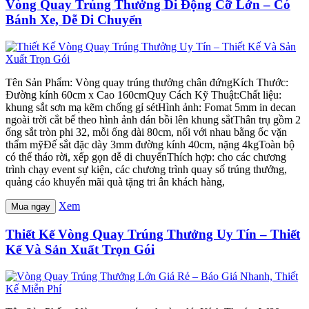
Vòng Quay Trúng Thưởng Di Động Cỡ Lớn – Có
Bánh Xe, Dễ Di Chuyển
Tên Sản Phẩm: Vòng quay trúng thưởng chân đứngKích Thước:
Đường kính 60cm x Cao 160cmQuy Cách Kỹ Thuật:Chất liệu:
khung sắt sơn mạ kẽm chống gỉ sétHình ảnh: Fomat 5mm in decan
ngoài trời cắt bế theo hình ảnh dán bồi lên khung sắtThân trụ gồm 2
ống sắt tròn phi 32, mỗi ống dài 80cm, nối với nhau bằng ốc vặn
thẩm mỹĐế sắt đặc dày 3mm đường kính 40cm, nặng 4kgToàn bộ
có thể tháo rời, xếp gọn dễ di chuyểnThích hợp: cho các chương
trình chạy event sự kiện, các chương trình quay số trúng thưởng,
quảng cáo khuyến mãi quà tặng tri ân khách hàng,
Xem
Mua ngay
Thiết Kế Vòng Quay Trúng Thưởng Uy Tín – Thiết
Kế Và Sản Xuất Trọn Gói