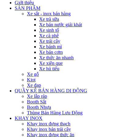
Giới thiệu
SẢN PHẨM
Xe sắt - inox bán hàng
Xe trà sữa
Xe bán nước giải khát
Xe sinh tố
Xe cà phê
Xe trái cây
Xe bánh mì
Xe bán cơm
Xe thức ăn nhanh
Xe xiên que
Xe hủ tiếu
Xe gỗ
Kiot
Xe đạp
QUẦY KỆ BÁN HÀNG DI ĐỘNG
Xe lắp ráp
Booth Sắt
Booth Nhựa
Thùng Bán Hàng Lưu Động
KHAY INOX
Khay inox đựng thạch
Khay inox bán trái cây
Khay inox đựng thức ăn