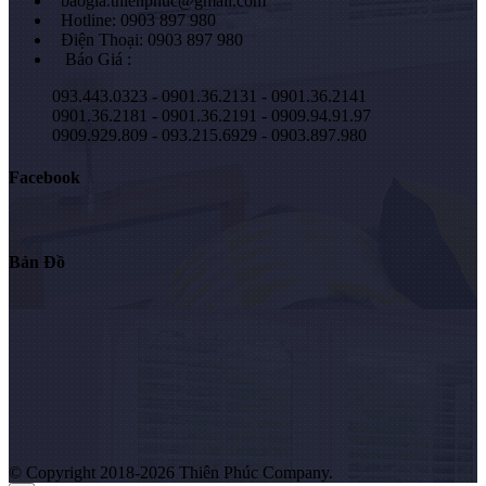
baogia.thienphuc@gmail.com
Hotline: 0903 897 980
Điện Thoại: 0903 897 980
Báo Giá :
093.443.0323 - 0901.36.2131 - 0901.36.2141
0901.36.2181 - 0901.36.2191 - 0909.94.91.97
0909.929.809 - 093.215.6929 - 0903.897.980
Facebook
Bản Đồ
© Copyright 2018-2026 Thiên Phúc Company.