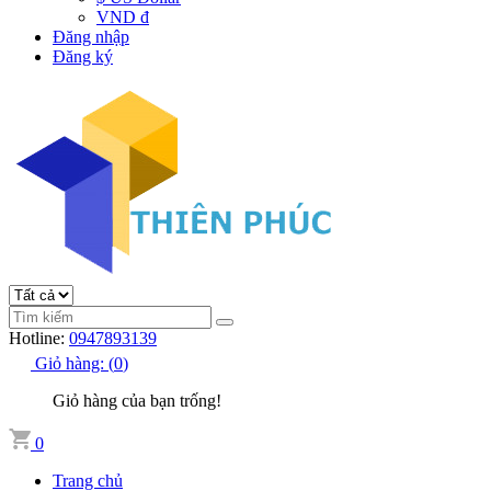
VND đ
Đăng nhập
Đăng ký
Hotline:
0947893139
Giỏ hàng:
(
0
)
Giỏ hàng của bạn trống!
0
Trang chủ