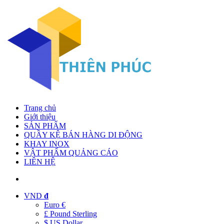
Trang chủ
Giới thiệu
SẢN PHẨM
QUẦY KỆ BÁN HÀNG DI ĐỘNG
KHAY INOX
VẬT PHẨM QUẢNG CÁO
LIÊN HỆ
VND
đ
Euro €
£ Pound Sterling
$ US Dollar