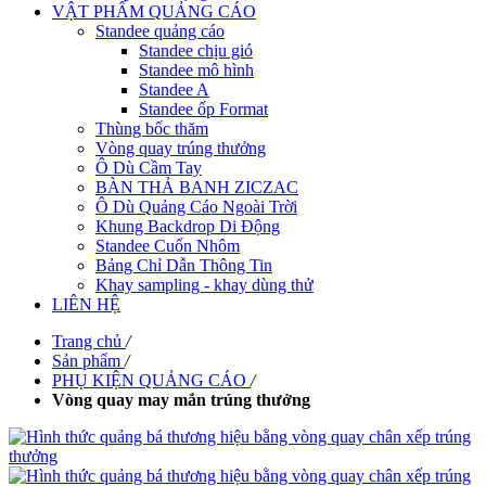
VẬT PHẨM QUẢNG CÁO
Standee quảng cáo
Standee chịu gió
Standee mô hình
Standee A
Standee ốp Format
Thùng bốc thăm
Vòng quay trúng thưởng
Ô Dù Cầm Tay
BÀN THẢ BANH ZICZAC
Ô Dù Quảng Cáo Ngoài Trời
Khung Backdrop Di Động
Standee Cuốn Nhôm
Bảng Chỉ Dẫn Thông Tin
Khay sampling - khay dùng thử
LIÊN HỆ
Trang chủ
/
Sản phẩm
/
PHỤ KIỆN QUẢNG CÁO
/
Vòng quay may mắn trúng thưởng