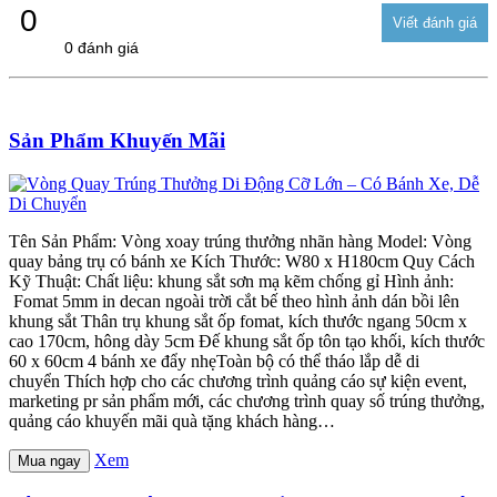
0
0 đánh giá
Sản Phẩm Khuyến Mãi
Tên Sản Phẩm: Vòng xoay trúng thưởng nhãn hàng Model: Vòng
quay bảng trụ có bánh xe Kích Thước: W80 x H180cm Quy Cách
Kỹ Thuật: Chất liệu: khung sắt sơn mạ kẽm chống gỉ Hình ảnh:
Fomat 5mm in decan ngoài trời cắt bế theo hình ảnh dán bồi lên
khung sắt Thân trụ khung sắt ốp fomat, kích thước ngang 50cm x
cao 170cm, hông dày 5cm Đế khung sắt ốp tôn tạo khối, kích thước
60 x 60cm 4 bánh xe đẩy nhẹToàn bộ có thể tháo lắp dễ di
chuyển Thích hợp cho các chương trình quảng cáo sự kiện event,
marketing pr sản phẩm mới, các chương trình quay số trúng thưởng,
quảng cáo khuyến mãi quà tặng khách hàng…
Xem
Mua ngay