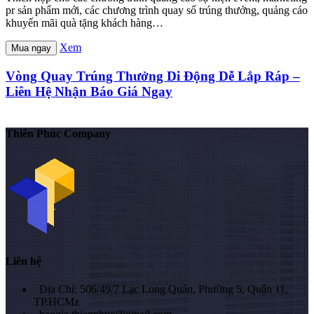
pr sản phẩm mới, các chương trình quay số trúng thưởng, quảng cáo
khuyến mãi quà tặng khách hàng…
Xem
Mua ngay
Vòng Quay Trúng Thưởng Di Động Dễ Lắp Ráp –
Liên Hệ Nhận Báo Giá Ngay
Thiên Phúc Company
Liên hệ
Địa Chỉ: 506/49/7 Lạc Long Quân, Phường 5, Quận 11,
TP.HCMz