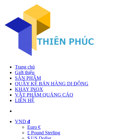
Trang chủ
Giới thiệu
SẢN PHẨM
QUẦY KỆ BÁN HÀNG DI ĐỘNG
KHAY INOX
VẬT PHẨM QUẢNG CÁO
LIÊN HỆ
VND
đ
Euro €
£ Pound Sterling
$ US Dollar