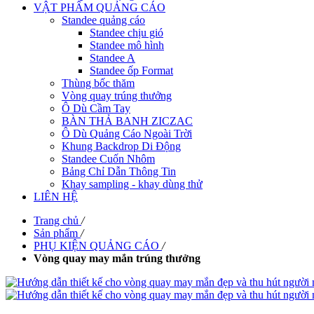
VẬT PHẨM QUẢNG CÁO
Standee quảng cáo
Standee chịu gió
Standee mô hình
Standee A
Standee ốp Format
Thùng bốc thăm
Vòng quay trúng thưởng
Ô Dù Cầm Tay
BÀN THẢ BANH ZICZAC
Ô Dù Quảng Cáo Ngoài Trời
Khung Backdrop Di Động
Standee Cuốn Nhôm
Bảng Chỉ Dẫn Thông Tin
Khay sampling - khay dùng thử
LIÊN HỆ
Trang chủ
/
Sản phẩm
/
PHỤ KIỆN QUẢNG CÁO
/
Vòng quay may mắn trúng thưởng