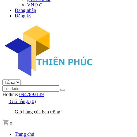
VND đ
Đăng nhập
Đăng ký
Hotline:
0947893139
Giỏ hàng:
(
0
)
Giỏ hàng của bạn trống!
0
Trang chủ