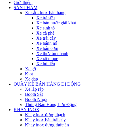
Giới thiệu
SẢN PHẨM
Xe sắt - inox bán hàng
Xe trà sữa
Xe bán nước giải khát
Xe sinh tố
Xe cà phê
Xe trái cây
Xe bánh mì
Xe bán cơm
Xe thức ăn nhanh
Xe xiên que
Xe hủ tiếu
Xe gỗ
Kiot
Xe đạp
QUẦY KỆ BÁN HÀNG DI ĐỘNG
Xe lắp ráp
Booth Sắt
Booth Nhựa
Thùng Bán Hàng Lưu Động
KHAY INOX
Khay inox đựng thạch
Khay inox bán trái cây
Khay inox đựng thức ăn