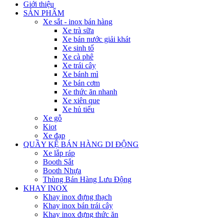
Giới thiệu
SẢN PHẨM
Xe sắt - inox bán hàng
Xe trà sữa
Xe bán nước giải khát
Xe sinh tố
Xe cà phê
Xe trái cây
Xe bánh mì
Xe bán cơm
Xe thức ăn nhanh
Xe xiên que
Xe hủ tiếu
Xe gỗ
Kiot
Xe đạp
QUẦY KỆ BÁN HÀNG DI ĐỘNG
Xe lắp ráp
Booth Sắt
Booth Nhựa
Thùng Bán Hàng Lưu Động
KHAY INOX
Khay inox đựng thạch
Khay inox bán trái cây
Khay inox đựng thức ăn