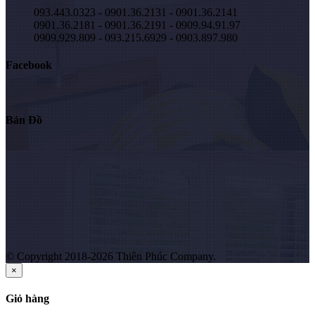
093.443.0323 - 0901.36.2131 - 0901.36.2141
0901.36.2181 - 0901.36.2191 - 0909.94.91.97
0909.929.809 - 093.215.6929 - 0903.897.980
Facebook
Bản Đồ
© Copyright 2018-2026 Thiên Phúc Company.
×
Giỏ hàng