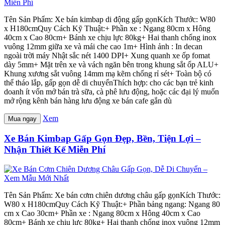
Tên Sản Phẩm: Xe bán kimbap di động gấp gọnKích Thước: W80
x H180cmQuy Cách Kỹ Thuật:+ Phần xe : Ngang 80cm x Hông
40cm x Cao 80cm+ Bánh xe chịu lực 80kg+ Hai thanh chống inox
vuông 12mm giữa xe và mái che cao 1m+ Hình ảnh : In decan
ngoài trời máy Nhật sắc nét 1400 DPI+ Xung quanh xe ốp fomat
dày 5mm+ Mặt trên xe và vách ngăn bên trong khung sắt ốp ALU+
Khung xương sắt vuông 14mm mạ kẽm chống rỉ sét+ Toàn bộ có
thể tháo lắp, gấp gọn dễ di chuyểnThích hợp: cho các bạn trẻ kinh
doanh ít vốn mở bán trà sữa, cà phê lưu động, hoặc các đại lý muốn
mở rộng kênh bán hàng lưu động xe bán cafe gắn dù
Xem
Mua ngay
Xe Bán Kimbap Gấp Gọn Đẹp, Bền, Tiện Lợi –
Nhận Thiết Kế Miễn Phí
Tên Sản Phẩm: Xe bán cơm chiên dương châu gấp gọnKích Thước:
W80 x H180cmQuy Cách Kỹ Thuật:+ Phần bảng ngang: Ngang 80
cm x Cao 30cm+ Phần xe : Ngang 80cm x Hông 40cm x Cao
80cm+ Bánh xe chịu lực 80kg+ Hai thanh chống inox vuông 12mm