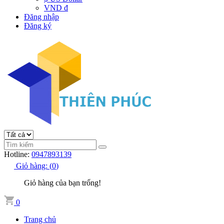
VND đ
Đăng nhập
Đăng ký
Hotline:
0947893139
Giỏ hàng:
(
0
)
Giỏ hàng của bạn trống!
0
Trang chủ