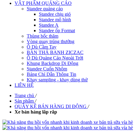
VẬT PHẨM QUẢNG CÁO
Standee quảng cáo
Standee chịu gió
Standee mô hình
Standee A
Standee ốp Format
Thùng bốc thăm
Vòng quay trúng thưởng
Ô Dù Cầm Tay
BÀN THẢ BANH ZICZAC
Ô Dù Quảng Cáo Ngoài Trời
Khung Backdrop Di Động
Standee Cuốn Nhôm
Bảng Chỉ Dẫn Thông Tin
Khay sampling - khay dùng thử
LIÊN HỆ
Trang chủ
/
Sản phẩm
/
QUẦY KỆ BÁN HÀNG DI ĐỘNG
/
Xe bán hàng lắp rắp