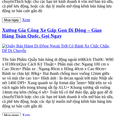
chuyểnThích hợp: cho các bạn trẻ kinh doanh ít vốn mở bán trà sữa,
cà phê lưu động, hoặc các đại lý muốn mở rộng kênh bán hàng lưu
động xe bán cafe gắn dù
Xem
Mua ngay
Xưởng Gia Công Xe Gấp Gọn Di Động – Giao
Hàng Toàn Quốc, Gọi Ngay
Tên Sản Phẩm: Quầy bán hàng di động ngoài trờiKích Thước: W80
x H180cmQuy Cách Kỹ Thuật:+ Phần mái che: Ngang 100 cm x
Cao 30cm+ Phần xe : Ngang 80cm x Hông 40cm x Cao 80cm+
Bánh xe chịu lực 80kg+ Hai thanh chống inox vuông 12mm giữa
xe và mái che cao 1m+ Hình ảnh : In decan ngoài trời máy Nhật sắc
nét 1400 DPI+ Xung quanh xe ốp fomat dày 5mm+ Mặt trên xe và
vách ngăn bên trong khung sắt ốp ALU+ Khung xương sắt vuông
14mm mạ kẽm chống rỉ sét+ Toàn bộ có thể tháo lắp, gấp gọn dễ di
chuyểnThích hợp: cho các bạn trẻ kinh doanh ít vốn mở bán trà sữa,
cà phê lưu động, hoặc các đại lý muốn mở rộng kênh bán hàng lưu
động xe bán cafe gắn dù
Xem
Mua ngay