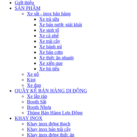
Giới thiệu
SẢN PHẨM
Xe sắt - inox bán hàng
Xe trà sữa
Xe bán nước giải khát
Xe sinh tố
Xe cà phê
Xe trái cây
Xe bánh mì
Xe bán cơm
Xe thức ăn nhanh
Xe xiên que
Xe hủ tiếu
Xe gỗ
Kiot
Xe đạp
QUẦY KỆ BÁN HÀNG DI ĐỘNG
Xe lắp ráp
Booth Sắt
Booth Nhựa
Thùng Bán Hàng Lưu Động
KHAY INOX
Khay inox đựng thạch
Khay inox bán trái cây
Khay inox đựng thức ăn