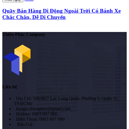
Quầy Bán Hàng Di Động Ngoài Trời Có Bánh Xe
Chắc Chắn, Dễ Di Chuyển
Thiên Phúc Company
Liên hệ
Địa Chỉ: 506/49/7 Lạc Long Quân, Phường 5, Quận 11,
TP.HCMz
baogia.thienphuc@gmail.com
Hotline: 0903 897 980
Điện Thoại: 0903 897 980
Báo Giá :