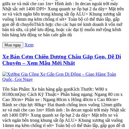
giữa xe và mái che cao 1m+ Hình ảnh : In decan ngoài trời máy
Nhật sắc nét 1400 DPI+ Xung quanh xe ốp bạt 2 da dày+ Mặt trên
xe và vách ngăn bên trong khung sắt ốp ALU+ Khung xương sắt
vuông 14mm mạ kẽm chống rỉ sét+ Toàn bộ có thể tháo lắp, gấp
gọn dễ di chuyểnThích hợp: cho các bạn trẻ kinh doanh ít vốn mở
bán trà sữa, cà phê lưu động, hoặc các đại lý muốn mở rộng kênh
bán hàng lưu động xe bán cafe gắn dù
Xem
Mua ngay
Xe Bán Cơm Chiên Dương Châu Gấp Gọn, Dễ Di
Chuyển – Xem Mẫu Mới Nhất
Tên Sản Phẩm: Xe bán hàng gấp gọnKích Thước: W80 x
H180cmQuy Cách Kỹ Thuật:+ Phần bảng ngang: Ngang 80 cm x
Cao 30cm+ Phần xe : Ngang 80cm x Hông 40cm x Cao 80cm+
Bánh xe chịu lực 80kg+ Hai thanh chống inox vuông 12mm giữa
xe và mái che cao 1m+ Hình ảnh : In decan ngoài trời máy Nhật sắc
nét 1400 DPI+ Xung quanh xe ốp bạt 2 da dày+ Mặt trên xe và
vách ngăn bên trong khung sắt ốp ALU+ Khung xương sắt vuông
14mm mạ kẽm chống rỉ sét+ Toàn bộ có thể tháo lắp, gấp gọn dễ di