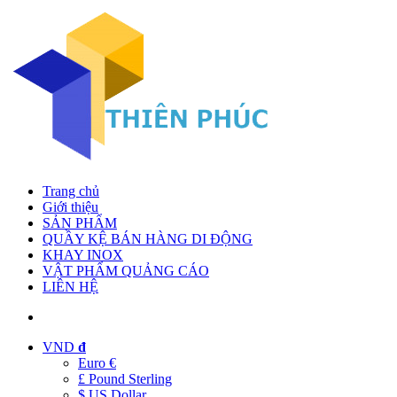
Trang chủ
Giới thiệu
SẢN PHẨM
QUẦY KỆ BÁN HÀNG DI ĐỘNG
KHAY INOX
VẬT PHẨM QUẢNG CÁO
LIÊN HỆ
VND
đ
Euro €
£ Pound Sterling
$ US Dollar