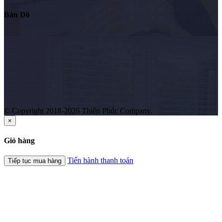
Bản Đồ
© Copyright 2018-2026 Thiên Phúc Company.
×
Giỏ hàng
Tiến hành thanh toán
Tiếp tục mua hàng