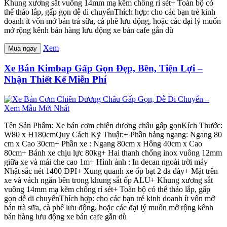
Khung xương sắt vuông 14mm mạ kẽm chống rỉ sét+ Toàn bộ có
thể tháo lắp, gấp gọn dễ di chuyểnThích hợp: cho các bạn trẻ kinh
doanh ít vốn mở bán trà sữa, cà phê lưu động, hoặc các đại lý muốn
mở rộng kênh bán hàng lưu động xe bán cafe gắn dù
Xem
Mua ngay
Xe Bán Kimbap Gấp Gọn Đẹp, Bền, Tiện Lợi –
Nhận Thiết Kế Miễn Phí
Tên Sản Phẩm: Xe bán cơm chiên dương châu gấp gọnKích Thước:
W80 x H180cmQuy Cách Kỹ Thuật:+ Phần bảng ngang: Ngang 80
cm x Cao 30cm+ Phần xe : Ngang 80cm x Hông 40cm x Cao
80cm+ Bánh xe chịu lực 80kg+ Hai thanh chống inox vuông 12mm
giữa xe và mái che cao 1m+ Hình ảnh : In decan ngoài trời máy
Nhật sắc nét 1400 DPI+ Xung quanh xe ốp bạt 2 da dày+ Mặt trên
xe và vách ngăn bên trong khung sắt ốp ALU+ Khung xương sắt
vuông 14mm mạ kẽm chống rỉ sét+ Toàn bộ có thể tháo lắp, gấp
gọn dễ di chuyểnThích hợp: cho các bạn trẻ kinh doanh ít vốn mở
bán trà sữa, cà phê lưu động, hoặc các đại lý muốn mở rộng kênh
bán hàng lưu động xe bán cafe gắn dù