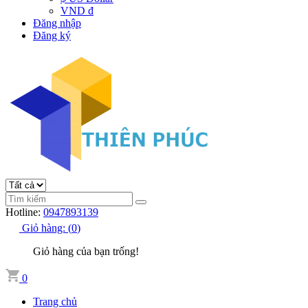
VND đ
Đăng nhập
Đăng ký
Hotline:
0947893139
Giỏ hàng:
(
0
)
Giỏ hàng của bạn trống!
0
Trang chủ