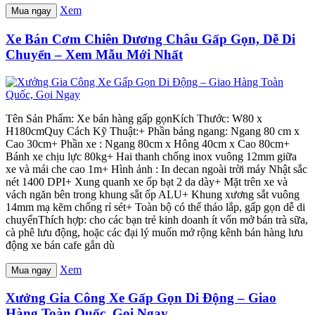
Xem
Mua ngay
Xe Bán Cơm Chiên Dương Châu Gấp Gọn, Dễ Di
Chuyển – Xem Mẫu Mới Nhất
Tên Sản Phẩm: Xe bán hàng gấp gọnKích Thước: W80 x
H180cmQuy Cách Kỹ Thuật:+ Phần bảng ngang: Ngang 80 cm x
Cao 30cm+ Phần xe : Ngang 80cm x Hông 40cm x Cao 80cm+
Bánh xe chịu lực 80kg+ Hai thanh chống inox vuông 12mm giữa
xe và mái che cao 1m+ Hình ảnh : In decan ngoài trời máy Nhật sắc
nét 1400 DPI+ Xung quanh xe ốp bạt 2 da dày+ Mặt trên xe và
vách ngăn bên trong khung sắt ốp ALU+ Khung xương sắt vuông
14mm mạ kẽm chống rỉ sét+ Toàn bộ có thể tháo lắp, gấp gọn dễ di
chuyểnThích hợp: cho các bạn trẻ kinh doanh ít vốn mở bán trà sữa,
cà phê lưu động, hoặc các đại lý muốn mở rộng kênh bán hàng lưu
động xe bán cafe gắn dù
Xem
Mua ngay
Xưởng Gia Công Xe Gấp Gọn Di Động – Giao
Hàng Toàn Quốc, Gọi Ngay