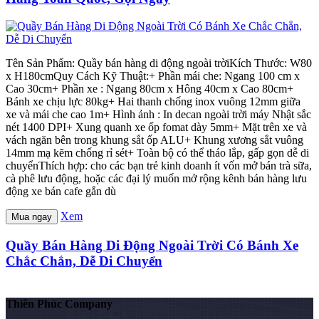
Tên Sản Phẩm: Quầy bán hàng di động ngoài trờiKích Thước: W80
x H180cmQuy Cách Kỹ Thuật:+ Phần mái che: Ngang 100 cm x
Cao 30cm+ Phần xe : Ngang 80cm x Hông 40cm x Cao 80cm+
Bánh xe chịu lực 80kg+ Hai thanh chống inox vuông 12mm giữa
xe và mái che cao 1m+ Hình ảnh : In decan ngoài trời máy Nhật sắc
nét 1400 DPI+ Xung quanh xe ốp fomat dày 5mm+ Mặt trên xe và
vách ngăn bên trong khung sắt ốp ALU+ Khung xương sắt vuông
14mm mạ kẽm chống rỉ sét+ Toàn bộ có thể tháo lắp, gấp gọn dễ di
chuyểnThích hợp: cho các bạn trẻ kinh doanh ít vốn mở bán trà sữa,
cà phê lưu động, hoặc các đại lý muốn mở rộng kênh bán hàng lưu
động xe bán cafe gắn dù
Xem
Mua ngay
Quầy Bán Hàng Di Động Ngoài Trời Có Bánh Xe
Chắc Chắn, Dễ Di Chuyển
Thiên Phúc Company