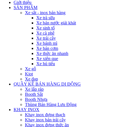
Giới thiệu
SẢN PHẨM
Xe sắt - inox bán hàng
Xe trà sữa
Xe bán nước giải khát
Xe sinh tố
Xe cà phê
Xe trái cây
Xe bánh mì
Xe bán cơm
Xe thức ăn nhanh
Xe xiên que
Xe hủ tiếu
Xe gỗ
Kiot
Xe đạp
QUẦY KỆ BÁN HÀNG DI ĐỘNG
Xe lắp ráp
Booth Sắt
Booth Nhựa
Thùng Bán Hàng Lưu Động
KHAY INOX
Khay inox đựng thạch
Khay inox bán trái cây
Khay inox đựng thức ăn