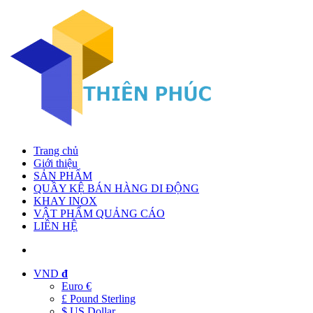
Trang chủ
Giới thiệu
SẢN PHẨM
QUẦY KỆ BÁN HÀNG DI ĐỘNG
KHAY INOX
VẬT PHẨM QUẢNG CÁO
LIÊN HỆ
VND
đ
Euro €
£ Pound Sterling
$ US Dollar