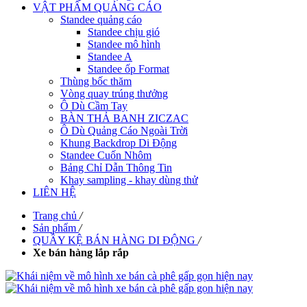
VẬT PHẨM QUẢNG CÁO
Standee quảng cáo
Standee chịu gió
Standee mô hình
Standee A
Standee ốp Format
Thùng bốc thăm
Vòng quay trúng thưởng
Ô Dù Cầm Tay
BÀN THẢ BANH ZICZAC
Ô Dù Quảng Cáo Ngoài Trời
Khung Backdrop Di Động
Standee Cuốn Nhôm
Bảng Chỉ Dẫn Thông Tin
Khay sampling - khay dùng thử
LIÊN HỆ
Trang chủ
/
Sản phẩm
/
QUẦY KỆ BÁN HÀNG DI ĐỘNG
/
Xe bán hàng lắp rắp