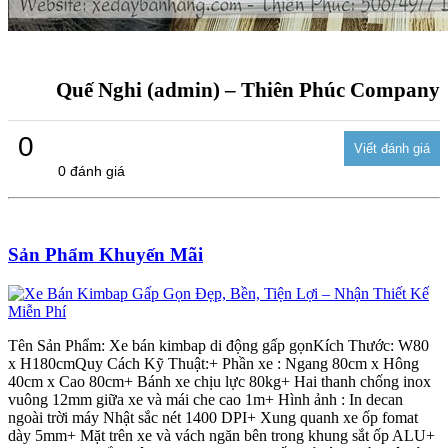
Quế Nghi (admin) – Thiên Phúc Company
0
0 đánh giá
Sản Phẩm Khuyến Mãi
Tên Sản Phẩm: Xe bán kimbap di động gấp gọnKích Thước: W80
x H180cmQuy Cách Kỹ Thuật:+ Phần xe : Ngang 80cm x Hông
40cm x Cao 80cm+ Bánh xe chịu lực 80kg+ Hai thanh chống inox
vuông 12mm giữa xe và mái che cao 1m+ Hình ảnh : In decan
ngoài trời máy Nhật sắc nét 1400 DPI+ Xung quanh xe ốp fomat
dày 5mm+ Mặt trên xe và vách ngăn bên trong khung sắt ốp ALU+