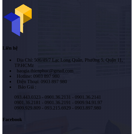
Liên hệ
Địa Chỉ: 506/49/7 Lạc Long Quân, Phường 5, Quận 11,
TP.HCMz
baogia.thienphuc@gmail.com
Hotline: 0903 897 980
Điện Thoại: 0903 897 980
Báo Giá :
093.443.0323 - 0901.36.2131 - 0901.36.2141
0901.36.2181 - 0901.36.2191 - 0909.94.91.97
0909.929.809 - 093.215.6929 - 0903.897.980
Facebook