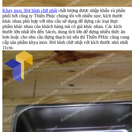
Khay inox 304 hình chữ nhật
chất lượng được nhập khẩu và phân
phối bởi công ty Thiên Phúc chúng tôi với nhiều size, kích thước
khác nhau phù hợp với nhu cầu sử dụng để đựng các loại thực
phẩm khác nhau của khách hàng mà có giá khác nhau. Các kích
thước lớn nhất lên đến 54cm, dung tích lớn để đựng nhiều thức ăn
hơn hoặc cho nhu cầu đựng thạch trà sữa thì Thiên PHúc cũng cung
cấp sản phẩm khya inox 304 hình chữ nhật với kích thước nhỏ nhất
11cm.