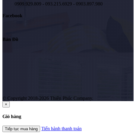
0909.929.809 - 093.215.6929 - 0903.897.980
Facebook
Bản Đồ
© Copyright 2018-2026 Thiên Phúc Company.
×
Giỏ hàng
Tiến hành thanh toán
Tiếp tục mua hàng