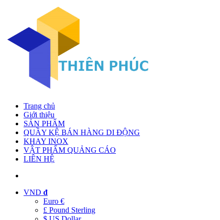
Trang chủ
Giới thiệu
SẢN PHẨM
QUẦY KỆ BÁN HÀNG DI ĐỘNG
KHAY INOX
VẬT PHẨM QUẢNG CÁO
LIÊN HỆ
VND
đ
Euro €
£ Pound Sterling
$ US Dollar