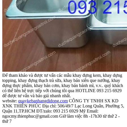
Để tham khảo và được tư vấn các mẫu khay đựng kem, khay dựng
topping, khay đựng thạch trà sữa, khay bán xiên que nướng, khay
đựng thực phẩm, khay bán cơm, khay bán bánh mì, v.v.. quý khách
có thể liên hệ trực tiếp với chúng tôi qua HOTLINE 093 215 6929
để được tư vấn và báo giá nhanh nhất.
website:
quaykebanhangdidong.com
CÔNG TY TNHH SX KD
XNK THIÊN PHÚC Địa chỉ: 506/49/7 Lạc Long Quân, Phường 5,
Quận 11,TP.HCM ĐT/zalo: 093 215 6929 Mỹ Email:
ngocmy.thienphuc@gmail.com Giờ làm việc 8h -17h30 từ thứ 2 -
thứ 7