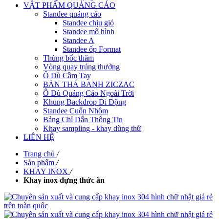
VẬT PHẨM QUẢNG CÁO
Standee quảng cáo
Standee chịu gió
Standee mô hình
Standee A
Standee ốp Format
Thùng bốc thăm
Vòng quay trúng thưởng
Ô Dù Cầm Tay
BÀN THẢ BANH ZICZAC
Ô Dù Quảng Cáo Ngoài Trời
Khung Backdrop Di Động
Standee Cuốn Nhôm
Bảng Chỉ Dẫn Thông Tin
Khay sampling - khay dùng thử
LIÊN HỆ
Trang chủ
/
Sản phẩm
/
KHAY INOX
/
Khay inox đựng thức ăn