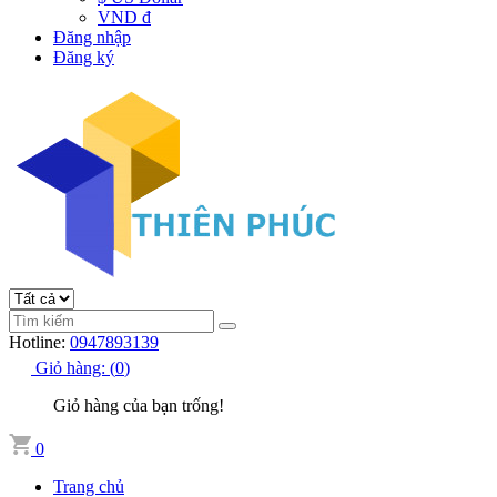
VND đ
Đăng nhập
Đăng ký
Hotline:
0947893139
Giỏ hàng:
(
0
)
Giỏ hàng của bạn trống!
0
Trang chủ