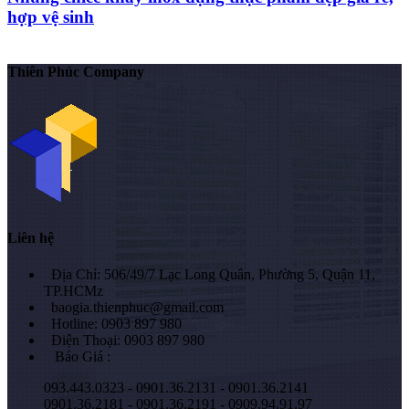
hợp vệ sinh
Thiên Phúc Company
Liên hệ
Địa Chỉ: 506/49/7 Lạc Long Quân, Phường 5, Quận 11,
TP.HCMz
baogia.thienphuc@gmail.com
Hotline: 0903 897 980
Điện Thoại: 0903 897 980
Báo Giá :
093.443.0323 - 0901.36.2131 - 0901.36.2141
0901.36.2181 - 0901.36.2191 - 0909.94.91.97