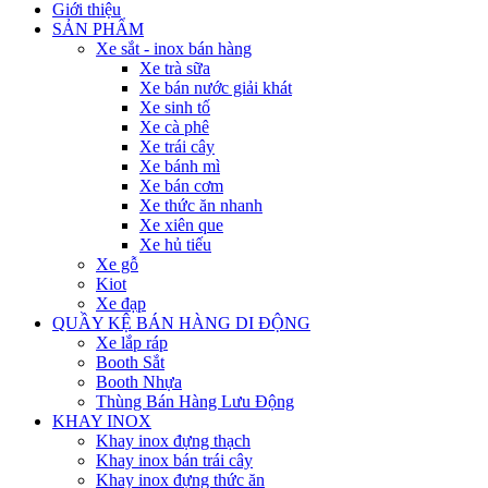
Giới thiệu
SẢN PHẨM
Xe sắt - inox bán hàng
Xe trà sữa
Xe bán nước giải khát
Xe sinh tố
Xe cà phê
Xe trái cây
Xe bánh mì
Xe bán cơm
Xe thức ăn nhanh
Xe xiên que
Xe hủ tiếu
Xe gỗ
Kiot
Xe đạp
QUẦY KỆ BÁN HÀNG DI ĐỘNG
Xe lắp ráp
Booth Sắt
Booth Nhựa
Thùng Bán Hàng Lưu Động
KHAY INOX
Khay inox đựng thạch
Khay inox bán trái cây
Khay inox đựng thức ăn