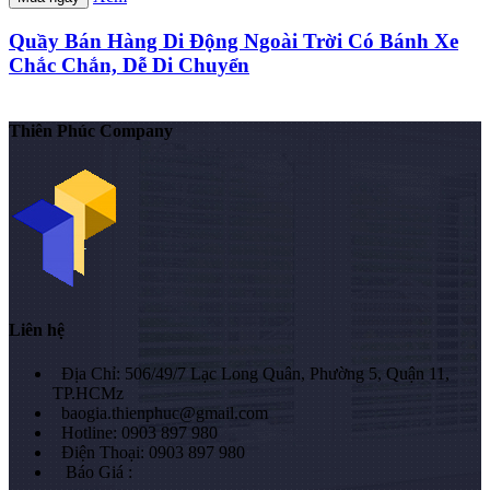
Quầy Bán Hàng Di Động Ngoài Trời Có Bánh Xe
Chắc Chắn, Dễ Di Chuyển
Thiên Phúc Company
Liên hệ
Địa Chỉ: 506/49/7 Lạc Long Quân, Phường 5, Quận 11,
TP.HCMz
baogia.thienphuc@gmail.com
Hotline: 0903 897 980
Điện Thoại: 0903 897 980
Báo Giá :