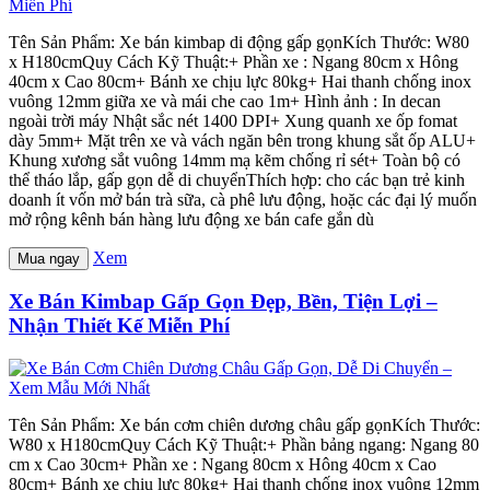
Tên Sản Phẩm: Xe bán kimbap di động gấp gọnKích Thước: W80
x H180cmQuy Cách Kỹ Thuật:+ Phần xe : Ngang 80cm x Hông
40cm x Cao 80cm+ Bánh xe chịu lực 80kg+ Hai thanh chống inox
vuông 12mm giữa xe và mái che cao 1m+ Hình ảnh : In decan
ngoài trời máy Nhật sắc nét 1400 DPI+ Xung quanh xe ốp fomat
dày 5mm+ Mặt trên xe và vách ngăn bên trong khung sắt ốp ALU+
Khung xương sắt vuông 14mm mạ kẽm chống rỉ sét+ Toàn bộ có
thể tháo lắp, gấp gọn dễ di chuyểnThích hợp: cho các bạn trẻ kinh
doanh ít vốn mở bán trà sữa, cà phê lưu động, hoặc các đại lý muốn
mở rộng kênh bán hàng lưu động xe bán cafe gắn dù
Xem
Mua ngay
Xe Bán Kimbap Gấp Gọn Đẹp, Bền, Tiện Lợi –
Nhận Thiết Kế Miễn Phí
Tên Sản Phẩm: Xe bán cơm chiên dương châu gấp gọnKích Thước:
W80 x H180cmQuy Cách Kỹ Thuật:+ Phần bảng ngang: Ngang 80
cm x Cao 30cm+ Phần xe : Ngang 80cm x Hông 40cm x Cao
80cm+ Bánh xe chịu lực 80kg+ Hai thanh chống inox vuông 12mm