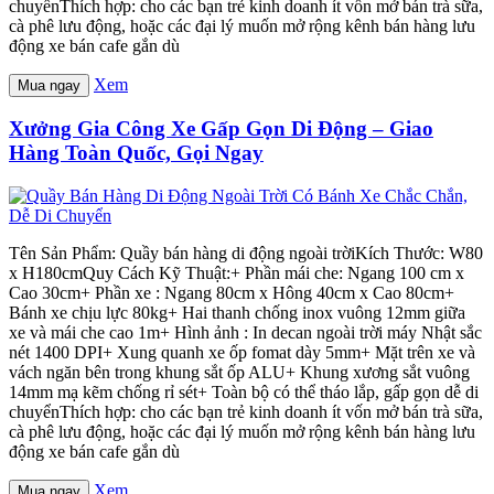
chuyểnThích hợp: cho các bạn trẻ kinh doanh ít vốn mở bán trà sữa,
cà phê lưu động, hoặc các đại lý muốn mở rộng kênh bán hàng lưu
động xe bán cafe gắn dù
Xem
Mua ngay
Xưởng Gia Công Xe Gấp Gọn Di Động – Giao
Hàng Toàn Quốc, Gọi Ngay
Tên Sản Phẩm: Quầy bán hàng di động ngoài trờiKích Thước: W80
x H180cmQuy Cách Kỹ Thuật:+ Phần mái che: Ngang 100 cm x
Cao 30cm+ Phần xe : Ngang 80cm x Hông 40cm x Cao 80cm+
Bánh xe chịu lực 80kg+ Hai thanh chống inox vuông 12mm giữa
xe và mái che cao 1m+ Hình ảnh : In decan ngoài trời máy Nhật sắc
nét 1400 DPI+ Xung quanh xe ốp fomat dày 5mm+ Mặt trên xe và
vách ngăn bên trong khung sắt ốp ALU+ Khung xương sắt vuông
14mm mạ kẽm chống rỉ sét+ Toàn bộ có thể tháo lắp, gấp gọn dễ di
chuyểnThích hợp: cho các bạn trẻ kinh doanh ít vốn mở bán trà sữa,
cà phê lưu động, hoặc các đại lý muốn mở rộng kênh bán hàng lưu
động xe bán cafe gắn dù
Xem
Mua ngay