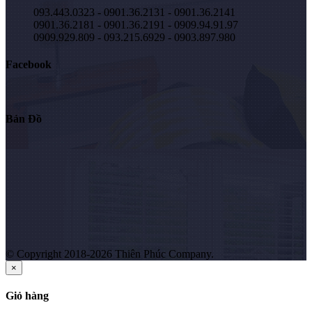
093.443.0323 - 0901.36.2131 - 0901.36.2141
0901.36.2181 - 0901.36.2191 - 0909.94.91.97
0909.929.809 - 093.215.6929 - 0903.897.980
Facebook
Bản Đồ
© Copyright 2018-2026 Thiên Phúc Company.
×
Giỏ hàng