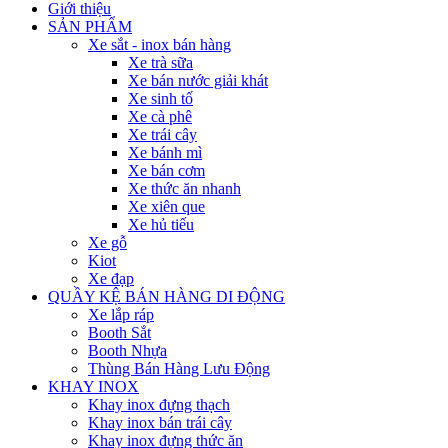
Giới thiệu
SẢN PHẨM
Xe sắt - inox bán hàng
Xe trà sữa
Xe bán nước giải khát
Xe sinh tố
Xe cà phê
Xe trái cây
Xe bánh mì
Xe bán cơm
Xe thức ăn nhanh
Xe xiên que
Xe hủ tiếu
Xe gỗ
Kiot
Xe đạp
QUẦY KỆ BÁN HÀNG DI ĐỘNG
Xe lắp ráp
Booth Sắt
Booth Nhựa
Thùng Bán Hàng Lưu Động
KHAY INOX
Khay inox đựng thạch
Khay inox bán trái cây
Khay inox đựng thức ăn