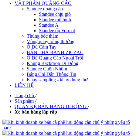
VẬT PHẨM QUẢNG CÁO
Standee quảng cáo
Standee chịu gió
Standee mô hình
Standee A
Standee ốp Format
Thùng bốc thăm
Vòng quay trúng thưởng
Ô Dù Cầm Tay
BÀN THẢ BANH ZICZAC
Ô Dù Quảng Cáo Ngoài Trời
Khung Backdrop Di Động
Standee Cuốn Nhôm
Bảng Chỉ Dẫn Thông Tin
Khay sampling - khay dùng thử
LIÊN HỆ
Trang chủ
/
Sản phẩm
/
QUẦY KỆ BÁN HÀNG DI ĐỘNG
/
Xe bán hàng lắp rắp