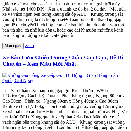
giữa xe và mái che cao 1m+ Hình ảnh : In decan ngoài trời máy
Nhật sắc nét 1400 DPI+ Xung quanh xe ốp bạt 2 da dày+ Mặt trên
xe và vách ngăn bên trong khung sắt ốp ALU+ Khung xương sắt
vuông 14mm mạ kẽm chống rỉ sét+ Toàn bộ có thể tháo lắp, gấp
gọn dễ di chuyểnThích hợp: cho các bạn trẻ kinh doanh ít vốn mở
bán trà sữa, cà phê lưu động, hoặc các đại lý muốn mở rộng kênh
bán hàng lưu động xe bán cafe gắn dù
Xem
Mua ngay
Xe Bán Cơm Chiên Dương Châu Gấp Gọn, Dễ Di
Chuyển – Xem Mẫu Mới Nhất
Tên Sản Phẩm: Xe bán hàng gấp gọnKích Thước: W80 x
H180cmQuy Cách Kỹ Thuật:+ Phần bảng ngang: Ngang 80 cm x
Cao 30cm+ Phần xe : Ngang 80cm x Hông 40cm x Cao 80cm+
Bánh xe chịu lực 80kg+ Hai thanh chống inox vuông 12mm giữa
xe và mái che cao 1m+ Hình ảnh : In decan ngoài trời máy Nhật sắc
nét 1400 DPI+ Xung quanh xe ốp bạt 2 da dày+ Mặt trên xe và
vách ngăn bên trong khung sắt ốp ALU+ Khung xương sắt vuông
14mm mạ kẽm chống rỉ sét+ Toàn bộ có thể tháo lắp, gấp gọn dễ di