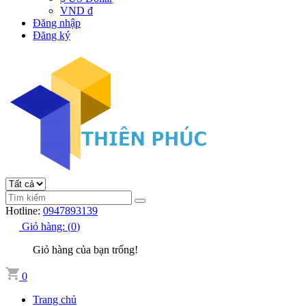
VND đ
Đăng nhập
Đăng ký
Hotline:
0947893139
Giỏ hàng:
(
0
)
Giỏ hàng của bạn trống!
0
Trang chủ