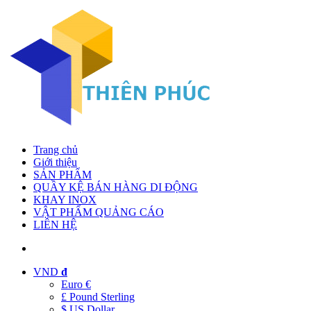
Trang chủ
Giới thiệu
SẢN PHẨM
QUẦY KỆ BÁN HÀNG DI ĐỘNG
KHAY INOX
VẬT PHẨM QUẢNG CÁO
LIÊN HỆ
VND
đ
Euro €
£ Pound Sterling
$ US Dollar