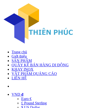
Trang chủ
Giới thiệu
SẢN PHẨM
QUẦY KỆ BÁN HÀNG DI ĐỘNG
KHAY INOX
VẬT PHẨM QUẢNG CÁO
LIÊN HỆ
VND
đ
Euro €
£ Pound Sterling
$ US Dollar