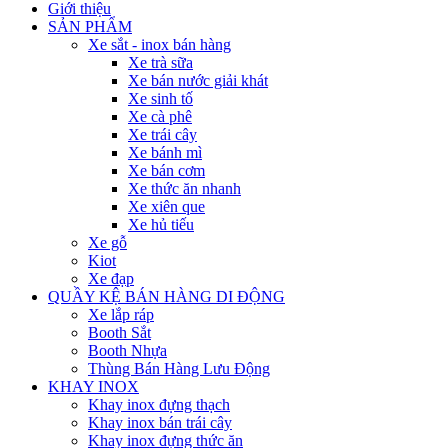
Giới thiệu
SẢN PHẨM
Xe sắt - inox bán hàng
Xe trà sữa
Xe bán nước giải khát
Xe sinh tố
Xe cà phê
Xe trái cây
Xe bánh mì
Xe bán cơm
Xe thức ăn nhanh
Xe xiên que
Xe hủ tiếu
Xe gỗ
Kiot
Xe đạp
QUẦY KỆ BÁN HÀNG DI ĐỘNG
Xe lắp ráp
Booth Sắt
Booth Nhựa
Thùng Bán Hàng Lưu Động
KHAY INOX
Khay inox đựng thạch
Khay inox bán trái cây
Khay inox đựng thức ăn