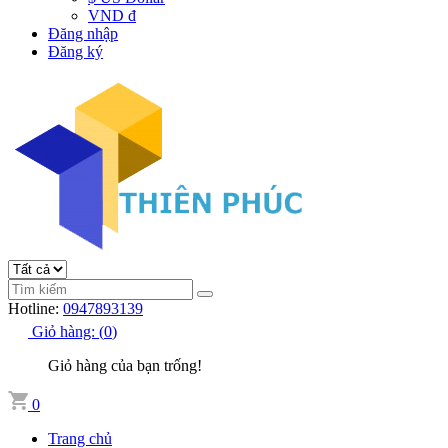
VND đ
Đăng nhập
Đăng ký
Hotline:
0947893139
Giỏ hàng:
(
0
)
Giỏ hàng của bạn trống!
0
Trang chủ