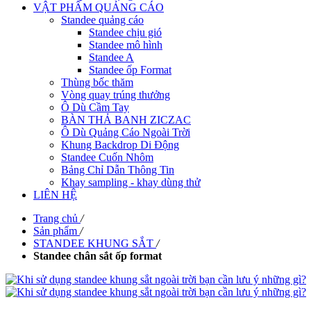
VẬT PHẨM QUẢNG CÁO
Standee quảng cáo
Standee chịu gió
Standee mô hình
Standee A
Standee ốp Format
Thùng bốc thăm
Vòng quay trúng thưởng
Ô Dù Cầm Tay
BÀN THẢ BANH ZICZAC
Ô Dù Quảng Cáo Ngoài Trời
Khung Backdrop Di Động
Standee Cuốn Nhôm
Bảng Chỉ Dẫn Thông Tin
Khay sampling - khay dùng thử
LIÊN HỆ
Trang chủ
/
Sản phẩm
/
STANDEE KHUNG SẮT
/
Standee chân sắt ốp format