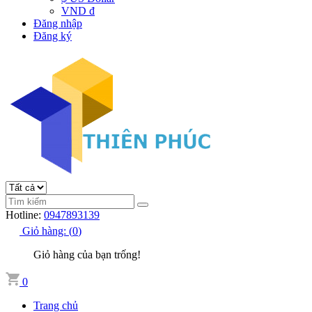
VND đ
Đăng nhập
Đăng ký
Hotline:
0947893139
Giỏ hàng:
(
0
)
Giỏ hàng của bạn trống!
0
Trang chủ