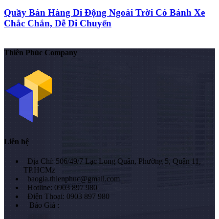
Quầy Bán Hàng Di Động Ngoài Trời Có Bánh Xe
Chắc Chắn, Dễ Di Chuyển
Thiên Phúc Company
Liên hệ
Địa Chỉ: 506/49/7 Lạc Long Quân, Phường 5, Quận 11,
TP.HCMz
baogia.thienphuc@gmail.com
Hotline: 0903 897 980
Điện Thoại: 0903 897 980
Báo Giá :