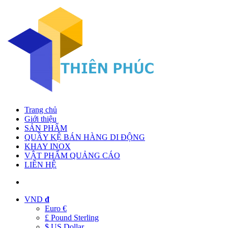
Trang chủ
Giới thiệu
SẢN PHẨM
QUẦY KỆ BÁN HÀNG DI ĐỘNG
KHAY INOX
VẬT PHẨM QUẢNG CÁO
LIÊN HỆ
VND
đ
Euro €
£ Pound Sterling
$ US Dollar