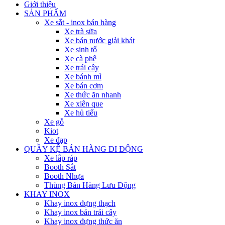
Giới thiệu
SẢN PHẨM
Xe sắt - inox bán hàng
Xe trà sữa
Xe bán nước giải khát
Xe sinh tố
Xe cà phê
Xe trái cây
Xe bánh mì
Xe bán cơm
Xe thức ăn nhanh
Xe xiên que
Xe hủ tiếu
Xe gỗ
Kiot
Xe đạp
QUẦY KỆ BÁN HÀNG DI ĐỘNG
Xe lắp ráp
Booth Sắt
Booth Nhựa
Thùng Bán Hàng Lưu Động
KHAY INOX
Khay inox đựng thạch
Khay inox bán trái cây
Khay inox đựng thức ăn