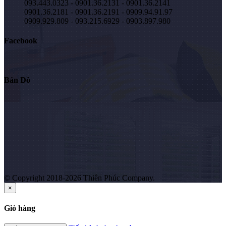
093.443.0323 - 0901.36.2131 - 0901.36.2141
0901.36.2181 - 0901.36.2191 - 0909.94.91.97
0909.929.809 - 093.215.6929 - 0903.897.980
Facebook
Bản Đồ
© Copyright 2018-2026 Thiên Phúc Company.
×
Giỏ hàng