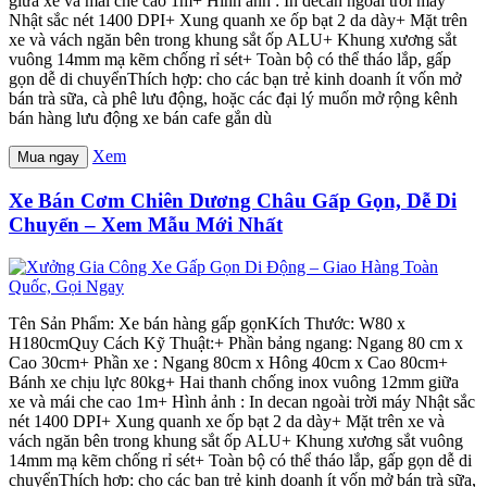
giữa xe và mái che cao 1m+ Hình ảnh : In decan ngoài trời máy
Nhật sắc nét 1400 DPI+ Xung quanh xe ốp bạt 2 da dày+ Mặt trên
xe và vách ngăn bên trong khung sắt ốp ALU+ Khung xương sắt
vuông 14mm mạ kẽm chống rỉ sét+ Toàn bộ có thể tháo lắp, gấp
gọn dễ di chuyểnThích hợp: cho các bạn trẻ kinh doanh ít vốn mở
bán trà sữa, cà phê lưu động, hoặc các đại lý muốn mở rộng kênh
bán hàng lưu động xe bán cafe gắn dù
Xem
Mua ngay
Xe Bán Cơm Chiên Dương Châu Gấp Gọn, Dễ Di
Chuyển – Xem Mẫu Mới Nhất
Tên Sản Phẩm: Xe bán hàng gấp gọnKích Thước: W80 x
H180cmQuy Cách Kỹ Thuật:+ Phần bảng ngang: Ngang 80 cm x
Cao 30cm+ Phần xe : Ngang 80cm x Hông 40cm x Cao 80cm+
Bánh xe chịu lực 80kg+ Hai thanh chống inox vuông 12mm giữa
xe và mái che cao 1m+ Hình ảnh : In decan ngoài trời máy Nhật sắc
nét 1400 DPI+ Xung quanh xe ốp bạt 2 da dày+ Mặt trên xe và
vách ngăn bên trong khung sắt ốp ALU+ Khung xương sắt vuông
14mm mạ kẽm chống rỉ sét+ Toàn bộ có thể tháo lắp, gấp gọn dễ di
chuyểnThích hợp: cho các bạn trẻ kinh doanh ít vốn mở bán trà sữa,