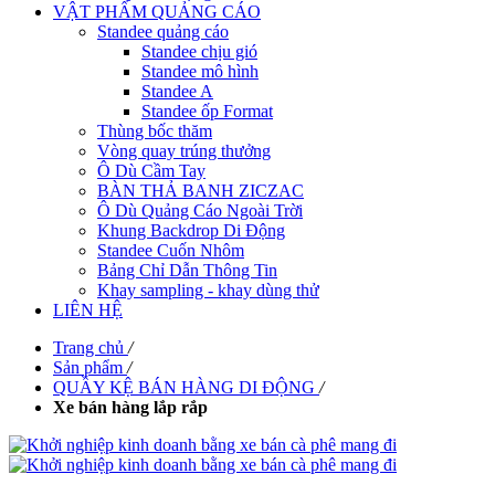
VẬT PHẨM QUẢNG CÁO
Standee quảng cáo
Standee chịu gió
Standee mô hình
Standee A
Standee ốp Format
Thùng bốc thăm
Vòng quay trúng thưởng
Ô Dù Cầm Tay
BÀN THẢ BANH ZICZAC
Ô Dù Quảng Cáo Ngoài Trời
Khung Backdrop Di Động
Standee Cuốn Nhôm
Bảng Chỉ Dẫn Thông Tin
Khay sampling - khay dùng thử
LIÊN HỆ
Trang chủ
/
Sản phẩm
/
QUẦY KỆ BÁN HÀNG DI ĐỘNG
/
Xe bán hàng lắp rắp