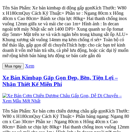
Tên Sản Phẩm: Xe bán kimbap di động gấp gọnKích Thước: W80
x H180cmQuy Cách Kỹ Thuật:+ Phần xe : Ngang 80cm x Hông
40cm x Cao 80cm+ Bánh xe chịu lực 80kg+ Hai thanh chống inox
vuông 12mm giữa xe và mái che cao 1m+ Hình ảnh : In decan
ngoài trời máy Nhật sắc nét 1400 DPI+ Xung quanh xe ốp fomat
dày 5mm+ Mặt trên xe và vách ngăn bên trong khung sắt ốp ALU+
Khung xương sắt vuông 14mm mạ kẽm chống rỉ sét+ Toàn bộ có
thể tháo lắp, gấp gọn dễ di chuyểnThích hợp: cho các bạn trẻ kinh
doanh ít vốn mở bán trà sữa, cà phê lưu động, hoặc các đại lý muốn
mở rộng kênh bán hàng lưu động xe bán cafe gắn dù
Xem
Mua ngay
Xe Bán Kimbap Gấp Gọn Đẹp, Bền, Tiện Lợi –
Nhận Thiết Kế Miễn Phí
Tên Sản Phẩm: Xe bán cơm chiên dương châu gấp gọnKích Thước:
W80 x H180cmQuy Cách Kỹ Thuật:+ Phần bảng ngang: Ngang 80
cm x Cao 30cm+ Phần xe : Ngang 80cm x Hông 40cm x Cao
80cm+ Bánh xe chịu lực 80kg+ Hai thanh chống inox vuông 12mm