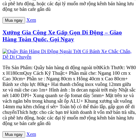
cà phê lưu động, hoặc các đại lý muốn mở rộng kênh bán hàng lưu
động xe bán cafe gắn dù
Xem
Mua ngay
Xưởng Gia Công Xe Gấp Gọn Di Động – Giao
Hàng Toàn Quốc, Gọi Ngay
Tên Sản Phẩm: Quầy bán hàng di động ngoài trờiKích Thước: W80
x H180cmQuy Cách Kỹ Thuật:+ Phần mái che: Ngang 100 cm x
Cao 30cm+ Phần xe : Ngang 80cm x Hông 40cm x Cao 80cm+
Bánh xe chịu lực 80kg+ Hai thanh chống inox vuông 12mm giữa
xe và mái che cao 1m+ Hình ảnh : In decan ngoài trời máy Nhật sắc
nét 1400 DPI+ Xung quanh xe ốp fomat dày 5mm+ Mặt trên xe và
vách ngăn bên trong khung sắt ốp ALU+ Khung xương sắt vuông
14mm mạ kẽm chống rỉ sét+ Toàn bộ có thể tháo lắp, gấp gọn dễ di
chuyểnThích hợp: cho các bạn trẻ kinh doanh ít vốn mở bán trà sữa,
cà phê lưu động, hoặc các đại lý muốn mở rộng kênh bán hàng lưu
động xe bán cafe gắn dù
Xem
Mua ngay