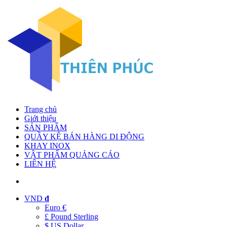
Trang chủ
Giới thiệu
SẢN PHẨM
QUẦY KỆ BÁN HÀNG DI ĐỘNG
KHAY INOX
VẬT PHẨM QUẢNG CÁO
LIÊN HỆ
VND
đ
Euro €
£ Pound Sterling
$ US Dollar