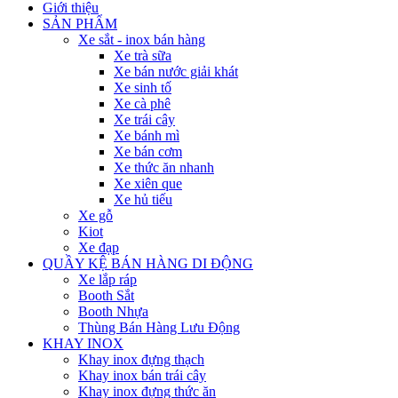
Giới thiệu
SẢN PHẨM
Xe sắt - inox bán hàng
Xe trà sữa
Xe bán nước giải khát
Xe sinh tố
Xe cà phê
Xe trái cây
Xe bánh mì
Xe bán cơm
Xe thức ăn nhanh
Xe xiên que
Xe hủ tiếu
Xe gỗ
Kiot
Xe đạp
QUẦY KỆ BÁN HÀNG DI ĐỘNG
Xe lắp ráp
Booth Sắt
Booth Nhựa
Thùng Bán Hàng Lưu Động
KHAY INOX
Khay inox đựng thạch
Khay inox bán trái cây
Khay inox đựng thức ăn