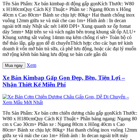
Tên Sản Phẩm: Xe bán kimbap di động gấp gọnKích Thước: W80
x H180cmQuy Cách Kỹ Thuật:+ Phần xe : Ngang 80cm x Hông
40cm x Cao 80cm+ Bánh xe chịu lực 80kg+ Hai thanh chống inox
vuông 12mm giữa xe và mái che cao 1m+ Hình ảnh : In decan
ngoài trời máy Nhật sắc nét 1400 DPI+ Xung quanh xe ốp fomat
dày 5mm+ Mặt trên xe và vách ngăn bên trong khung sắt ốp ALU+
Khung xương sắt vuông 14mm mạ kẽm chống rỉ sét+ Toàn bộ có
thể tháo lắp, gấp gọn dễ di chuyểnThích hợp: cho các bạn trẻ kinh
doanh ít vốn mở bán trà sữa, cà phê lưu động, hoặc các đại lý muốn
mở rộng kênh bán hàng lưu động xe bán cafe gắn dù
Xem
Mua ngay
Xe Bán Kimbap Gấp Gọn Đẹp, Bền, Tiện Lợi –
Nhận Thiết Kế Miễn Phí
Tên Sản Phẩm: Xe bán cơm chiên dương châu gấp gọnKích Thước:
W80 x H180cmQuy Cách Kỹ Thuật:+ Phần bảng ngang: Ngang 80
cm x Cao 30cm+ Phần xe : Ngang 80cm x Hông 40cm x Cao
80cm+ Bánh xe chịu lực 80kg+ Hai thanh chống inox vuông 12mm
giữa xe và mái che cao 1m+ Hình ảnh : In decan ngoài trời máy