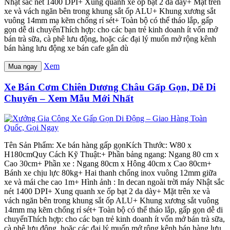
Nhật sắc nét 1400 DPI+ Xung quanh xe ốp bạt 2 da dày+ Mặt trên
xe và vách ngăn bên trong khung sắt ốp ALU+ Khung xương sắt
vuông 14mm mạ kẽm chống rỉ sét+ Toàn bộ có thể tháo lắp, gấp
gọn dễ di chuyểnThích hợp: cho các bạn trẻ kinh doanh ít vốn mở
bán trà sữa, cà phê lưu động, hoặc các đại lý muốn mở rộng kênh
bán hàng lưu động xe bán cafe gắn dù
Xem
Mua ngay
Xe Bán Cơm Chiên Dương Châu Gấp Gọn, Dễ Di
Chuyển – Xem Mẫu Mới Nhất
Tên Sản Phẩm: Xe bán hàng gấp gọnKích Thước: W80 x
H180cmQuy Cách Kỹ Thuật:+ Phần bảng ngang: Ngang 80 cm x
Cao 30cm+ Phần xe : Ngang 80cm x Hông 40cm x Cao 80cm+
Bánh xe chịu lực 80kg+ Hai thanh chống inox vuông 12mm giữa
xe và mái che cao 1m+ Hình ảnh : In decan ngoài trời máy Nhật sắc
nét 1400 DPI+ Xung quanh xe ốp bạt 2 da dày+ Mặt trên xe và
vách ngăn bên trong khung sắt ốp ALU+ Khung xương sắt vuông
14mm mạ kẽm chống rỉ sét+ Toàn bộ có thể tháo lắp, gấp gọn dễ di
chuyểnThích hợp: cho các bạn trẻ kinh doanh ít vốn mở bán trà sữa,
cà phê lưu động, hoặc các đại lý muốn mở rộng kênh bán hàng lưu