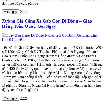
động xe bán cafe gắn dù
Xem
Mua ngay
Xưởng Gia Công Xe Gấp Gọn Di Động – Giao
Hàng Toàn Quốc, Gọi Ngay
Tên Sản Phẩm: Quầy bán hàng di động ngoài trờiKích Thước: W80
x H180cmQuy Cách Kỹ Thuật:+ Phần mái che: Ngang 100 cm x
Cao 30cm+ Phần xe : Ngang 80cm x Hông 40cm x Cao 80cm+
Bánh xe chịu lực 80kg+ Hai thanh chống inox vuông 12mm giữa
xe và mái che cao 1m+ Hình ảnh : In decan ngoài trời máy Nhật sắc
nét 1400 DPI+ Xung quanh xe ốp fomat dày 5mm+ Mặt trên xe và
vách ngăn bên trong khung sắt ốp ALU+ Khung xương sắt vuông
14mm mạ kẽm chống rỉ sét+ Toàn bộ có thể tháo lắp, gấp gọn dễ di
chuyểnThích hợp: cho các bạn trẻ kinh doanh ít vốn mở bán trà sữa,
cà phê lưu động, hoặc các đại lý muốn mở rộng kênh bán hàng lưu
động xe bán cafe gắn dù
Xem
Mua ngay