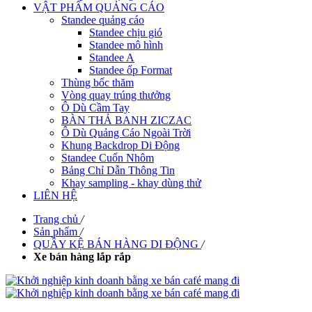
VẬT PHẨM QUẢNG CÁO
Standee quảng cáo
Standee chịu gió
Standee mô hình
Standee A
Standee ốp Format
Thùng bốc thăm
Vòng quay trúng thưởng
Ô Dù Cầm Tay
BÀN THẢ BANH ZICZAC
Ô Dù Quảng Cáo Ngoài Trời
Khung Backdrop Di Động
Standee Cuốn Nhôm
Bảng Chỉ Dẫn Thông Tin
Khay sampling - khay dùng thử
LIÊN HỆ
Trang chủ
/
Sản phẩm
/
QUẦY KỆ BÁN HÀNG DI ĐỘNG
/
Xe bán hàng lắp rắp