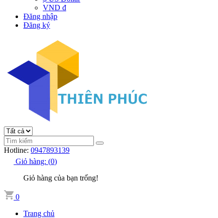
VND đ
Đăng nhập
Đăng ký
Hotline:
0947893139
Giỏ hàng:
(
0
)
Giỏ hàng của bạn trống!
0
Trang chủ