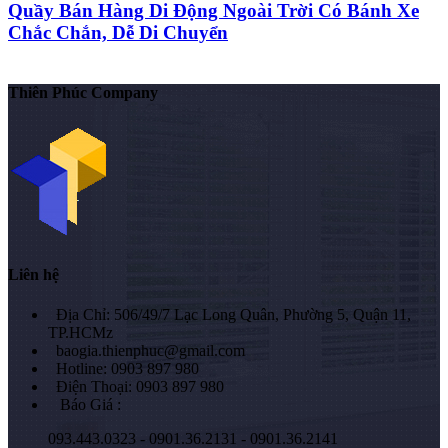
Quầy Bán Hàng Di Động Ngoài Trời Có Bánh Xe
Chắc Chắn, Dễ Di Chuyển
Thiên Phúc Company
Liên hệ
Địa Chỉ: 506/49/7 Lạc Long Quân, Phường 5, Quận 11,
TP.HCMz
baogia.thienphuc@gmail.com
Hotline: 0903 897 980
Điện Thoại: 0903 897 980
Báo Giá :
093.443.0323 - 0901.36.2131 - 0901.36.2141