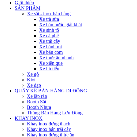
Giới thiệu
SẢN PHẨM
Xe sắt - inox bán hàng
Xe trà sữa
Xe bán nước giải khát
Xe sinh tố
Xe cà phê
Xe trái cây
Xe bánh mì
Xe bán cơm
Xe thức ăn nhanh
Xe xiên que
Xe hủ tiếu
Xe gỗ
Kiot
Xe đạp
QUẦY KỆ BÁN HÀNG DI ĐỘNG
Xe lắp ráp
Booth Sắt
Booth Nhựa
Thùng Bán Hàng Lưu Động
KHAY INOX
Khay inox đựng thạch
Khay inox bán trái cây
Khay inox đựng thức ăn