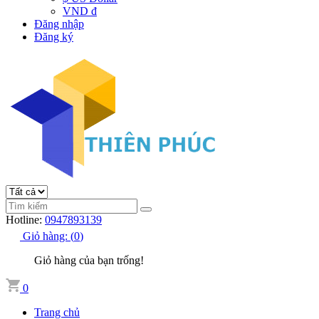
VND đ
Đăng nhập
Đăng ký
Hotline:
0947893139
Giỏ hàng:
(
0
)
Giỏ hàng của bạn trống!
0
Trang chủ