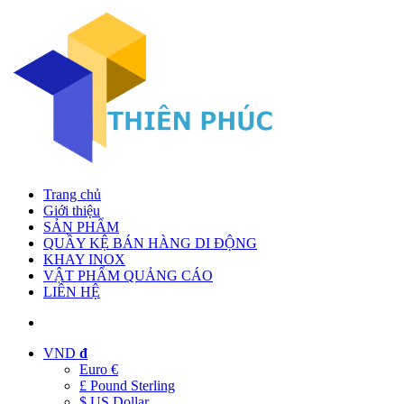
Trang chủ
Giới thiệu
SẢN PHẨM
QUẦY KỆ BÁN HÀNG DI ĐỘNG
KHAY INOX
VẬT PHẨM QUẢNG CÁO
LIÊN HỆ
VND
đ
Euro €
£ Pound Sterling
$ US Dollar