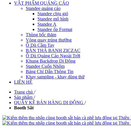
VẬT PHẨM QUẢNG CÁO
Standee quảng cáo
Standee chịu gió
Standee mô hình
Standee A
Standee ốp Format
Thùng bốc thăm
Vòng quay trúng thưởng
Ô Dù Cầm Tay
BÀN THẢ BANH ZICZAC
Ô Dù Quảng Cáo Ngoài Trời
Khung Backdrop Di Động
Standee Cuốn Nhôm
Bảng Chỉ Dẫn Thông Tin
Khay sampling - khay dùng thử
LIÊN HỆ
Trang chủ
/
Sản phẩm
/
QUẦY KỆ BÁN HÀNG DI ĐỘNG
/
Booth Sắt