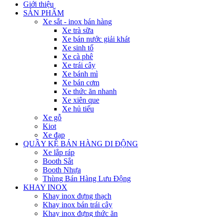
Giới thiệu
SẢN PHẨM
Xe sắt - inox bán hàng
Xe trà sữa
Xe bán nước giải khát
Xe sinh tố
Xe cà phê
Xe trái cây
Xe bánh mì
Xe bán cơm
Xe thức ăn nhanh
Xe xiên que
Xe hủ tiếu
Xe gỗ
Kiot
Xe đạp
QUẦY KỆ BÁN HÀNG DI ĐỘNG
Xe lắp ráp
Booth Sắt
Booth Nhựa
Thùng Bán Hàng Lưu Động
KHAY INOX
Khay inox đựng thạch
Khay inox bán trái cây
Khay inox đựng thức ăn