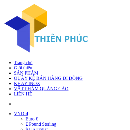
Trang chủ
Giới thiệu
SẢN PHẨM
QUẦY KỆ BÁN HÀNG DI ĐỘNG
KHAY INOX
VẬT PHẨM QUẢNG CÁO
LIÊN HỆ
VND
đ
Euro €
£ Pound Sterling
$ US Dollar