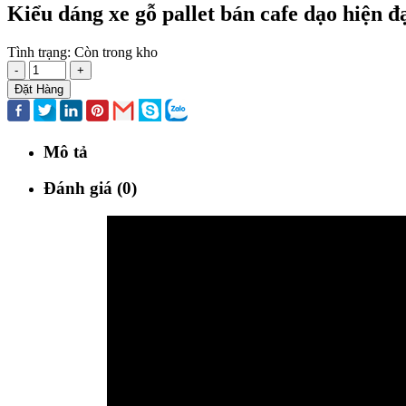
Kiểu dáng xe gỗ pallet bán cafe dạo hiện đạ
Tình trạng:
Còn trong kho
-
+
Đặt Hàng
Mô tả
Đánh giá (0)