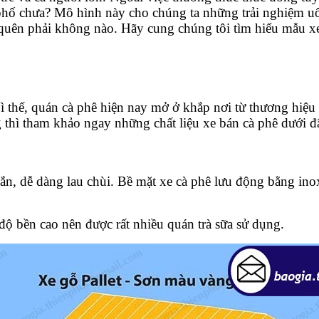
ố chưa? Mô hình này cho chúng ta những trải nghiệm u
o quên phải không nào. Hãy cung chúng tôi tìm hiểu mẫu 
 Vì thế, quán cà phê hiện nay mở ở khắp nơi từ thương hiệ
thì tham khảo ngay những chất liệu xe bán cà phê dưới đ
ắn, dễ dàng lau chùi. Bề mặt xe cà phê lưu động bằng inox
độ bền cao nên được rất nhiều quán trà sữa sử dụng.