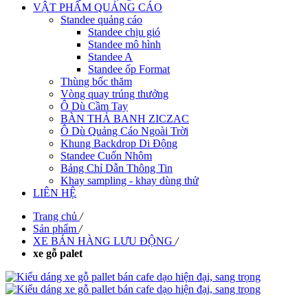
VẬT PHẨM QUẢNG CÁO
Standee quảng cáo
Standee chịu gió
Standee mô hình
Standee A
Standee ốp Format
Thùng bốc thăm
Vòng quay trúng thưởng
Ô Dù Cầm Tay
BÀN THẢ BANH ZICZAC
Ô Dù Quảng Cáo Ngoài Trời
Khung Backdrop Di Động
Standee Cuốn Nhôm
Bảng Chỉ Dẫn Thông Tin
Khay sampling - khay dùng thử
LIÊN HỆ
Trang chủ
/
Sản phẩm
/
XE BÁN HÀNG LƯU ĐỘNG
/
xe gỗ palet