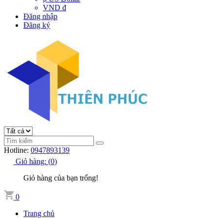
VND đ
Đăng nhập
Đăng ký
Hotline:
0947893139
Giỏ hàng:
(
0
)
Giỏ hàng của bạn trống!
0
Trang chủ