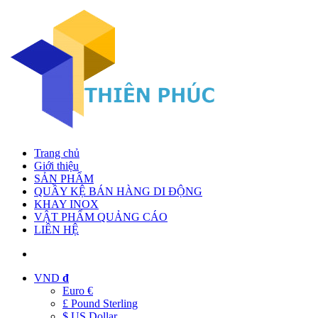
Trang chủ
Giới thiệu
SẢN PHẨM
QUẦY KỆ BÁN HÀNG DI ĐỘNG
KHAY INOX
VẬT PHẨM QUẢNG CÁO
LIÊN HỆ
VND
đ
Euro €
£ Pound Sterling
$ US Dollar