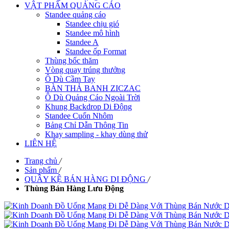
VẬT PHẨM QUẢNG CÁO
Standee quảng cáo
Standee chịu gió
Standee mô hình
Standee A
Standee ốp Format
Thùng bốc thăm
Vòng quay trúng thưởng
Ô Dù Cầm Tay
BÀN THẢ BANH ZICZAC
Ô Dù Quảng Cáo Ngoài Trời
Khung Backdrop Di Động
Standee Cuốn Nhôm
Bảng Chỉ Dẫn Thông Tin
Khay sampling - khay dùng thử
LIÊN HỆ
Trang chủ
/
Sản phẩm
/
QUẦY KỆ BÁN HÀNG DI ĐỘNG
/
Thùng Bán Hàng Lưu Động