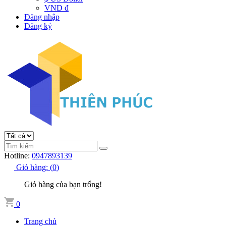
VND đ
Đăng nhập
Đăng ký
Hotline:
0947893139
Giỏ hàng:
(
0
)
Giỏ hàng của bạn trống!
0
Trang chủ