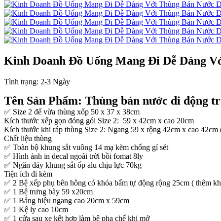
Kinh Doanh Đồ Uống Mang Đi Dễ Dàng Vớ
Tình trạng:
2-3 Ngày
Tên Sản Phẩm: Thùng bán nước di động t
✅ Size 2 để vừa thùng xốp 50 x 37 x 38cm
Kích thước xếp gọn đóng gói Size 2: 59 x 42cm x cao 20cm
Kích thước khi ráp thùng Size 2: Ngang 59 x rộng 42cm x cao 42cm 
Chất liệu thùng
✅ Toàn bộ khung sắt vuông 14 mạ kẽm chống gỉ sét
✅ Hình ảnh in decal ngoài trời bồi fomat 8ly
✅ Ngăn đáy khung sắt ốp alu chịu lực 70kg
Tiện ích đi kèm
✅ 2 Bệ xếp phụ bên hông có khóa bấm tự động rộng 25cm ( thêm kh
✅ 1 Bệ trưng bày 59 x20cm
✅ 1 Bảng hiệu ngang cao 20cm x 59cm
✅ 1 Kệ ly cao 10cm
✅ 1 cửa sau xe kết hợp làm bệ pha chế khi mở