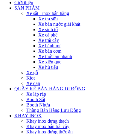
Giới thiệu
SẢN PHẨM
Xe sắt - inox bán hàng
Xe trà sữa
Xe bán nước giải khát
Xe sinh tố
Xe cà phê
Xe trái cây
Xe bánh mì
Xe bán cơm
Xe thức ăn nhanh
Xe xiên que
Xe hủ tiếu
Xe gỗ
Kiot
Xe đạp
QUẦY KỆ BÁN HÀNG DI ĐỘNG
Xe lắp ráp
Booth Sắt
Booth Nhựa
Thùng Bán Hàng Lưu Động
KHAY INOX
Khay inox đựng thạch
Khay inox bán trái cây
Khay inox đựng thức ăn