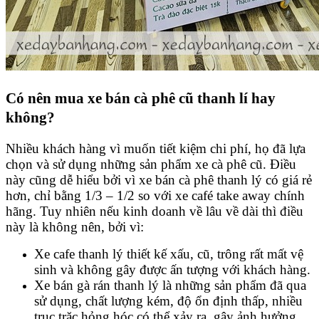
Có nên mua xe bán cà phê cũ thanh lí hay
không?
Nhiều khách hàng vì muốn tiết kiệm chi phí, họ đã lựa
chọn và sử dụng những sản phẩm xe cà phê cũ. Điều
này cũng dễ hiểu bởi vì xe bán cà phê thanh lý có giá rẻ
hơn, chỉ bằng 1/3 – 1/2 so với xe café take away chính
hãng. Tuy nhiên nếu kinh doanh về lâu về dài thì điều
này là không nên, bởi vì:
Xe cafe thanh lý thiết kế xấu, cũ, trông rất mất vệ
sinh và không gây được ấn tượng với khách hàng.
Xe bán gà rán thanh lý là những sản phẩm đã qua
sử dụng, chất lượng kém, độ ổn định thấp, nhiều
trục trặc hỏng hóc có thể xảy ra, gây ảnh hưởng