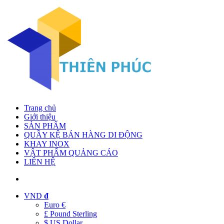
Trang chủ
Giới thiệu
SẢN PHẨM
QUẦY KỆ BÁN HÀNG DI ĐỘNG
KHAY INOX
VẬT PHẨM QUẢNG CÁO
LIÊN HỆ
VND
đ
Euro €
£ Pound Sterling
$ US Dollar