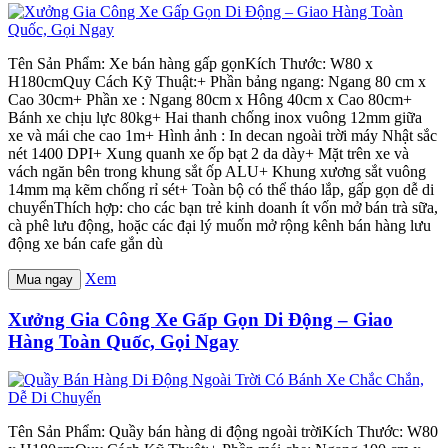
Tên Sản Phẩm: Xe bán hàng gấp gọnKích Thước: W80 x
H180cmQuy Cách Kỹ Thuật:+ Phần bảng ngang: Ngang 80 cm x
Cao 30cm+ Phần xe : Ngang 80cm x Hông 40cm x Cao 80cm+
Bánh xe chịu lực 80kg+ Hai thanh chống inox vuông 12mm giữa
xe và mái che cao 1m+ Hình ảnh : In decan ngoài trời máy Nhật sắc
nét 1400 DPI+ Xung quanh xe ốp bạt 2 da dày+ Mặt trên xe và
vách ngăn bên trong khung sắt ốp ALU+ Khung xương sắt vuông
14mm mạ kẽm chống rỉ sét+ Toàn bộ có thể tháo lắp, gấp gọn dễ di
chuyểnThích hợp: cho các bạn trẻ kinh doanh ít vốn mở bán trà sữa,
cà phê lưu động, hoặc các đại lý muốn mở rộng kênh bán hàng lưu
động xe bán cafe gắn dù
Xem
Mua ngay
Xưởng Gia Công Xe Gấp Gọn Di Động – Giao
Hàng Toàn Quốc, Gọi Ngay
Tên Sản Phẩm: Quầy bán hàng di động ngoài trờiKích Thước: W80