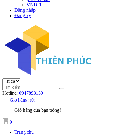
VND đ
Đăng nhập
Đăng ký
Hotline:
0947893139
Giỏ hàng:
(
0
)
Giỏ hàng của bạn trống!
0
Trang chủ