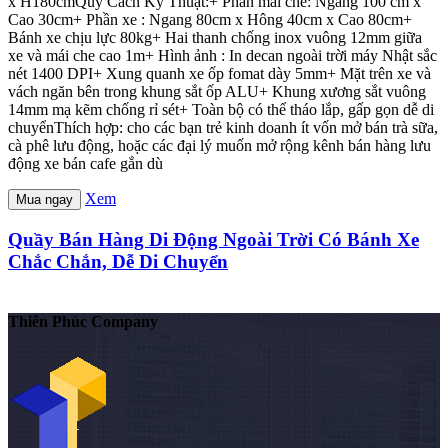
x H180cmQuy Cách Kỹ Thuật:+ Phần mái che: Ngang 100 cm x
Cao 30cm+ Phần xe : Ngang 80cm x Hông 40cm x Cao 80cm+
Bánh xe chịu lực 80kg+ Hai thanh chống inox vuông 12mm giữa
xe và mái che cao 1m+ Hình ảnh : In decan ngoài trời máy Nhật sắc
nét 1400 DPI+ Xung quanh xe ốp fomat dày 5mm+ Mặt trên xe và
vách ngăn bên trong khung sắt ốp ALU+ Khung xương sắt vuông
14mm mạ kẽm chống rỉ sét+ Toàn bộ có thể tháo lắp, gấp gọn dễ di
chuyểnThích hợp: cho các bạn trẻ kinh doanh ít vốn mở bán trà sữa,
cà phê lưu động, hoặc các đại lý muốn mở rộng kênh bán hàng lưu
động xe bán cafe gắn dù
Xem
Mua ngay
Quầy Bán Hàng Di Động Ngoài Trời Có Bánh Xe
Chắc Chắn, Dễ Di Chuyển
Thiên Phúc Company