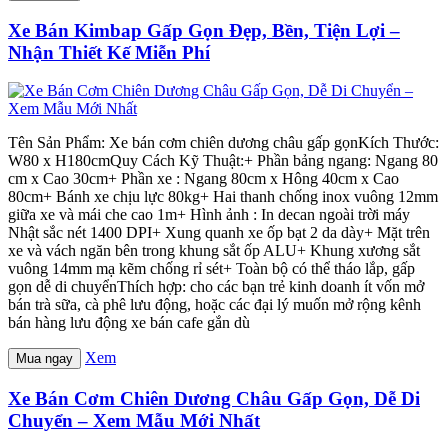
Xe Bán Kimbap Gấp Gọn Đẹp, Bền, Tiện Lợi –
Nhận Thiết Kế Miễn Phí
Tên Sản Phẩm: Xe bán cơm chiên dương châu gấp gọnKích Thước:
W80 x H180cmQuy Cách Kỹ Thuật:+ Phần bảng ngang: Ngang 80
cm x Cao 30cm+ Phần xe : Ngang 80cm x Hông 40cm x Cao
80cm+ Bánh xe chịu lực 80kg+ Hai thanh chống inox vuông 12mm
giữa xe và mái che cao 1m+ Hình ảnh : In decan ngoài trời máy
Nhật sắc nét 1400 DPI+ Xung quanh xe ốp bạt 2 da dày+ Mặt trên
xe và vách ngăn bên trong khung sắt ốp ALU+ Khung xương sắt
vuông 14mm mạ kẽm chống rỉ sét+ Toàn bộ có thể tháo lắp, gấp
gọn dễ di chuyểnThích hợp: cho các bạn trẻ kinh doanh ít vốn mở
bán trà sữa, cà phê lưu động, hoặc các đại lý muốn mở rộng kênh
bán hàng lưu động xe bán cafe gắn dù
Xem
Mua ngay
Xe Bán Cơm Chiên Dương Châu Gấp Gọn, Dễ Di
Chuyển – Xem Mẫu Mới Nhất