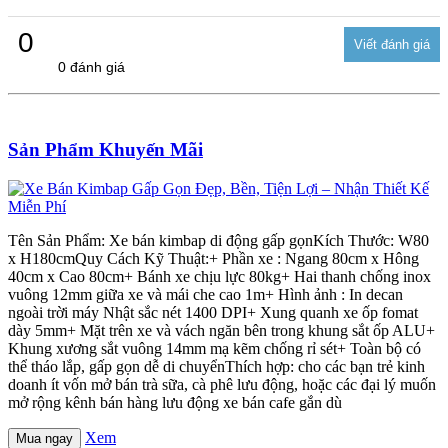
0
0 đánh giá
Sản Phẩm Khuyến Mãi
Tên Sản Phẩm: Xe bán kimbap di động gấp gọnKích Thước: W80
x H180cmQuy Cách Kỹ Thuật:+ Phần xe : Ngang 80cm x Hông
40cm x Cao 80cm+ Bánh xe chịu lực 80kg+ Hai thanh chống inox
vuông 12mm giữa xe và mái che cao 1m+ Hình ảnh : In decan
ngoài trời máy Nhật sắc nét 1400 DPI+ Xung quanh xe ốp fomat
dày 5mm+ Mặt trên xe và vách ngăn bên trong khung sắt ốp ALU+
Khung xương sắt vuông 14mm mạ kẽm chống rỉ sét+ Toàn bộ có
thể tháo lắp, gấp gọn dễ di chuyểnThích hợp: cho các bạn trẻ kinh
doanh ít vốn mở bán trà sữa, cà phê lưu động, hoặc các đại lý muốn
mở rộng kênh bán hàng lưu động xe bán cafe gắn dù
Xem
Mua ngay