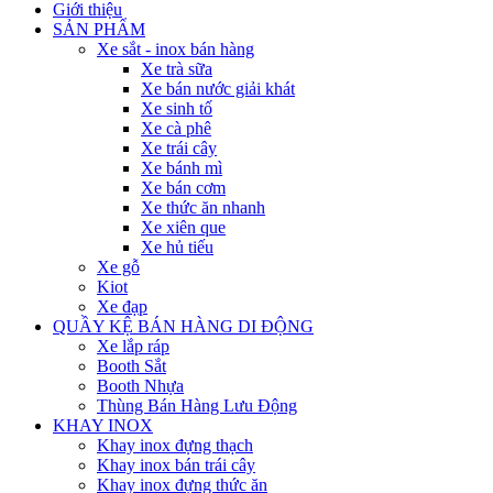
Giới thiệu
SẢN PHẨM
Xe sắt - inox bán hàng
Xe trà sữa
Xe bán nước giải khát
Xe sinh tố
Xe cà phê
Xe trái cây
Xe bánh mì
Xe bán cơm
Xe thức ăn nhanh
Xe xiên que
Xe hủ tiếu
Xe gỗ
Kiot
Xe đạp
QUẦY KỆ BÁN HÀNG DI ĐỘNG
Xe lắp ráp
Booth Sắt
Booth Nhựa
Thùng Bán Hàng Lưu Động
KHAY INOX
Khay inox đựng thạch
Khay inox bán trái cây
Khay inox đựng thức ăn