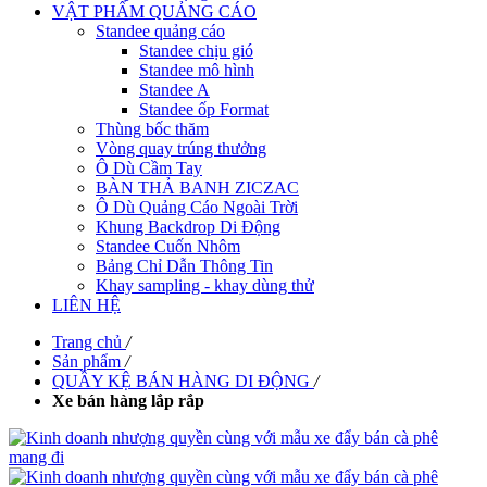
VẬT PHẨM QUẢNG CÁO
Standee quảng cáo
Standee chịu gió
Standee mô hình
Standee A
Standee ốp Format
Thùng bốc thăm
Vòng quay trúng thưởng
Ô Dù Cầm Tay
BÀN THẢ BANH ZICZAC
Ô Dù Quảng Cáo Ngoài Trời
Khung Backdrop Di Động
Standee Cuốn Nhôm
Bảng Chỉ Dẫn Thông Tin
Khay sampling - khay dùng thử
LIÊN HỆ
Trang chủ
/
Sản phẩm
/
QUẦY KỆ BÁN HÀNG DI ĐỘNG
/
Xe bán hàng lắp rắp