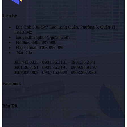
Liên hệ
Địa Chỉ: 506/49/7 Lạc Long Quân, Phường 5, Quận 11,
TP.HCMz
baogia.thienphuc@gmail.com
Hotline: 0903 897 980
Điện Thoại: 0903 897 980
Báo Giá :
093.443.0323 - 0901.36.2131 - 0901.36.2141
0901.36.2181 - 0901.36.2191 - 0909.94.91.97
0909.929.809 - 093.215.6929 - 0903.897.980
Facebook
Bản Đồ