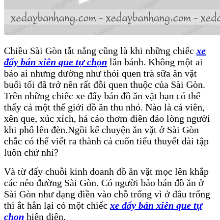
Chiều Sài Gòn tắt nắng cũng là khi những chiếc
xe
đẩy bán xiên que tự chọn
lăn bánh. Không một ai
bảo ai nhưng dường như thói quen trà sữa ăn vặt
buổi tối đã trở nên rất đỗi quen thuộc của Sài Gòn.
Trên những chiếc xe đẩy bán đồ ăn vặt bạn có thể
thấy cả một thế giới đồ ăn thu nhỏ. Nào là cá viên,
xên que, xúc xích, há cảo thơm điên đảo lòng người
khi phố lên đèn.Ngồi kể chuyện ăn vặt ở Sài Gòn
chắc có thể viết ra thành cả cuốn tiểu thuyết dài tập
luôn chứ nhỉ?
Và từ đấy chuỗi kinh doanh đồ ăn vặt mọc lên khắp
các nẻo đường Sài Gòn. Có người bảo bán đồ ăn ở
Sài Gòn như dạng điền vào chỗ trống vì ở đâu trống
thì ắt hẳn lại có một chiếc
xe đẩy bán xiên que tự
chọn
hiện diện.