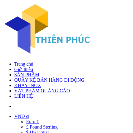
Trang chủ
Giới thiệu
SẢN PHẨM
QUẦY KỆ BÁN HÀNG DI ĐỘNG
KHAY INOX
VẬT PHẨM QUẢNG CÁO
LIÊN HỆ
VND
đ
Euro €
£ Pound Sterling
$ US Dollar