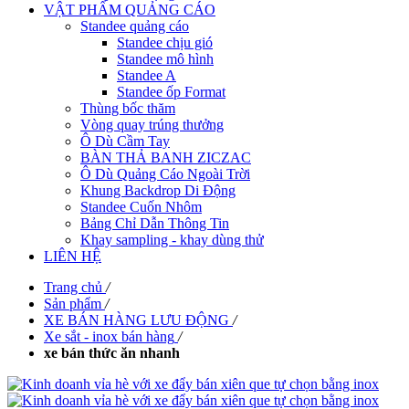
VẬT PHẨM QUẢNG CÁO
Standee quảng cáo
Standee chịu gió
Standee mô hình
Standee A
Standee ốp Format
Thùng bốc thăm
Vòng quay trúng thưởng
Ô Dù Cầm Tay
BÀN THẢ BANH ZICZAC
Ô Dù Quảng Cáo Ngoài Trời
Khung Backdrop Di Động
Standee Cuốn Nhôm
Bảng Chỉ Dẫn Thông Tin
Khay sampling - khay dùng thử
LIÊN HỆ
Trang chủ
/
Sản phẩm
/
XE BÁN HÀNG LƯU ĐỘNG
/
Xe sắt - inox bán hàng
/
xe bán thức ăn nhanh