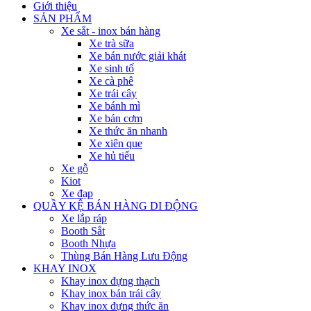
Giới thiệu
SẢN PHẨM
Xe sắt - inox bán hàng
Xe trà sữa
Xe bán nước giải khát
Xe sinh tố
Xe cà phê
Xe trái cây
Xe bánh mì
Xe bán cơm
Xe thức ăn nhanh
Xe xiên que
Xe hủ tiếu
Xe gỗ
Kiot
Xe đạp
QUẦY KỆ BÁN HÀNG DI ĐỘNG
Xe lắp ráp
Booth Sắt
Booth Nhựa
Thùng Bán Hàng Lưu Động
KHAY INOX
Khay inox đựng thạch
Khay inox bán trái cây
Khay inox đựng thức ăn