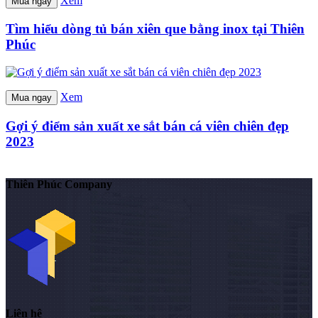
Xem
Mua ngay
Tìm hiểu dòng tủ bán xiên que bằng inox tại Thiên
Phúc
Xem
Mua ngay
Gợi ý điểm sản xuất xe sắt bán cá viên chiên đẹp
2023
Thiên Phúc Company
Liên hệ