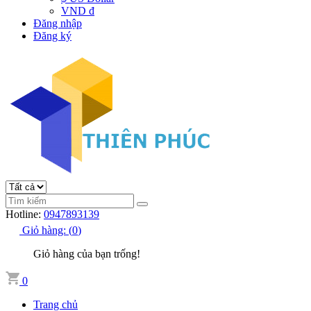
VND đ
Đăng nhập
Đăng ký
Hotline:
0947893139
Giỏ hàng:
(
0
)
Giỏ hàng của bạn trống!
0
Trang chủ