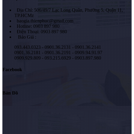
Địa Chỉ: 506/49/7 Lạc Long Quân, Phường 5, Quận 11,
TP.HCMz
baogia.thienphuc@gmail.com
Hotline: 0903 897 980
Điện Thoại: 0903 897 980
Báo Giá :
093.443.0323 - 0901.36.2131 - 0901.36.2141
0901.36.2181 - 0901.36.2191 - 0909.94.91.97
0909.929.809 - 093.215.6929 - 0903.897.980
Facebook
Bản Đồ