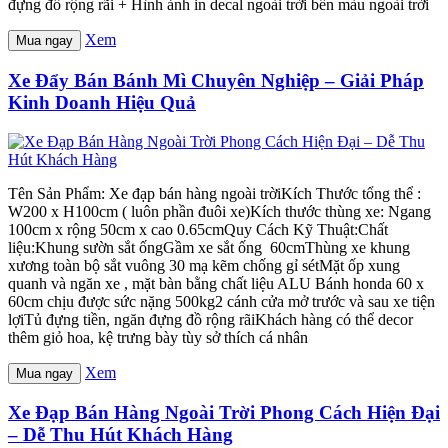
đựng đồ rộng rãi + Hình ảnh in decal ngoài trời bền màu ngoài trời
Xem
Mua ngay
Xe Đẩy Bán Bánh Mì Chuyên Nghiệp – Giải Pháp
Kinh Doanh Hiệu Quả
Tên Sản Phẩm: Xe đạp bán hàng ngoài trờiKích Thước tổng thể :
W200 x H100cm ( luôn phần đuôi xe)Kích thước thùng xe: Ngang
100cm x rộng 50cm x cao 0.65cmQuy Cách Kỹ Thuật:Chất
liệu:Khung sườn sắt ốngGầm xe sắt ống 60cmThùng xe khung
xương toàn bộ sắt vuông 30 mạ kẽm chống gỉ sétMặt ốp xung
quanh và ngăn xe , mặt bàn bằng chất liệu ALU Bánh honda 60 x
60cm chịu được sức nặng 500kg2 cánh cửa mở trước và sau xe tiện
lợiTủ đựng tiền, ngăn đựng đồ rộng rãiKhách hàng có thể decor
thêm giỏ hoa, kệ trưng bày tùy sở thích cá nhân
Xem
Mua ngay
Xe Đạp Bán Hàng Ngoài Trời Phong Cách Hiện Đại
– Dễ Thu Hút Khách Hàng