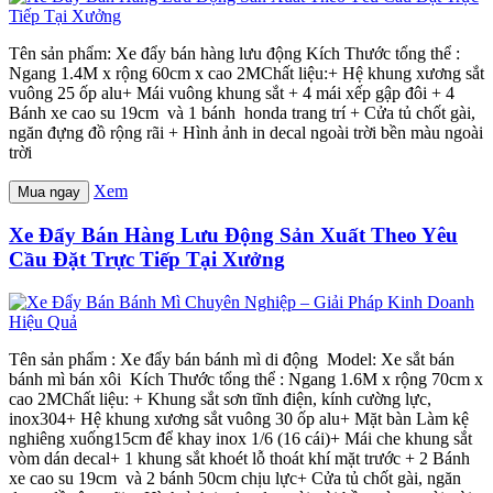
Tên sản phẩm: Xe đẩy bán hàng lưu động Kích Thước tổng thể :
Ngang 1.4M x rộng 60cm x cao 2MChất liệu:+ Hệ khung xương sắt
vuông 25 ốp alu+ Mái vuông khung sắt + 4 mái xếp gập đôi + 4
Bánh xe cao su 19cm và 1 bánh honda trang trí + Cửa tủ chốt gài,
ngăn đựng đồ rộng rãi + Hình ảnh in decal ngoài trời bền màu ngoài
trời
Xem
Mua ngay
Xe Đẩy Bán Hàng Lưu Động Sản Xuất Theo Yêu
Cầu Đặt Trực Tiếp Tại Xưởng
Tên sản phẩm : Xe đẩy bán bánh mì di động Model: Xe sắt bán
bánh mì bán xôi Kích Thước tổng thể : Ngang 1.6M x rộng 70cm x
cao 2MChất liệu: + Khung sắt sơn tĩnh điện, kính cường lực,
inox304+ Hệ khung xương sắt vuông 30 ốp alu+ Mặt bàn Làm kệ
nghiêng xuống15cm để khay inox 1/6 (16 cái)+ Mái che khung sắt
vòm dán decal+ 1 khung sắt khoét lỗ thoát khí mặt trước + 2 Bánh
xe cao su 19cm và 2 bánh 50cm chịu lực+ Cửa tủ chốt gài, ngăn