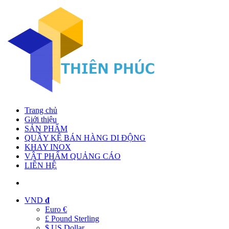
Trang chủ
Giới thiệu
SẢN PHẨM
QUẦY KỆ BÁN HÀNG DI ĐỘNG
KHAY INOX
VẬT PHẨM QUẢNG CÁO
LIÊN HỆ
VND
đ
Euro €
£ Pound Sterling
$ US Dollar