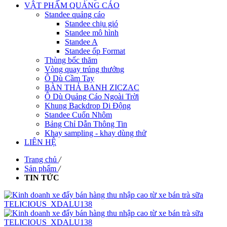
VẬT PHẨM QUẢNG CÁO
Standee quảng cáo
Standee chịu gió
Standee mô hình
Standee A
Standee ốp Format
Thùng bốc thăm
Vòng quay trúng thưởng
Ô Dù Cầm Tay
BÀN THẢ BANH ZICZAC
Ô Dù Quảng Cáo Ngoài Trời
Khung Backdrop Di Động
Standee Cuốn Nhôm
Bảng Chỉ Dẫn Thông Tin
Khay sampling - khay dùng thử
LIÊN HỆ
Trang chủ
/
Sản phẩm
/
TIN TỨC