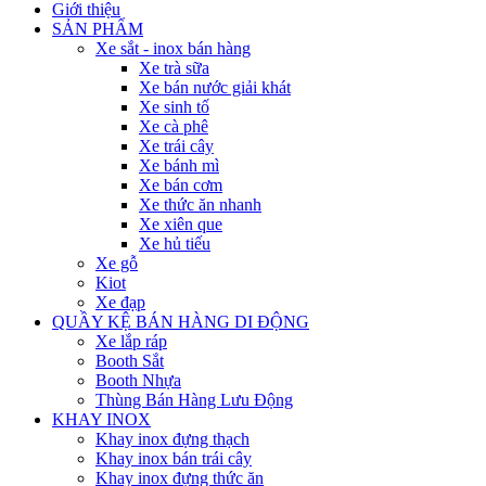
Giới thiệu
SẢN PHẨM
Xe sắt - inox bán hàng
Xe trà sữa
Xe bán nước giải khát
Xe sinh tố
Xe cà phê
Xe trái cây
Xe bánh mì
Xe bán cơm
Xe thức ăn nhanh
Xe xiên que
Xe hủ tiếu
Xe gỗ
Kiot
Xe đạp
QUẦY KỆ BÁN HÀNG DI ĐỘNG
Xe lắp ráp
Booth Sắt
Booth Nhựa
Thùng Bán Hàng Lưu Động
KHAY INOX
Khay inox đựng thạch
Khay inox bán trái cây
Khay inox đựng thức ăn