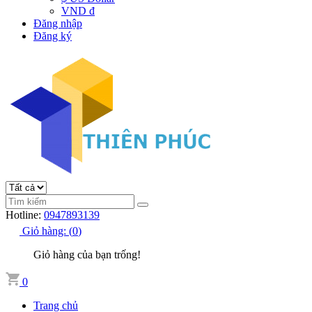
VND đ
Đăng nhập
Đăng ký
Hotline:
0947893139
Giỏ hàng:
(
0
)
Giỏ hàng của bạn trống!
0
Trang chủ