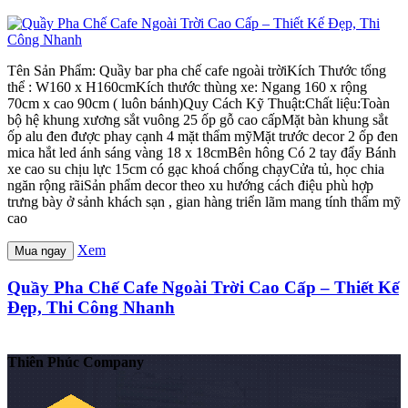
Tên Sản Phẩm: Quầy bar pha chế cafe ngoài trờiKích Thước tổng
thể : W160 x H160cmKích thước thùng xe: Ngang 160 x rộng
70cm x cao 90cm ( luôn bánh)Quy Cách Kỹ Thuật:Chất liệu:Toàn
bộ hệ khung xương sắt vuông 25 ốp gỗ cao cấpMặt bàn khung sắt
ốp alu đen được phay cạnh 4 mặt thẩm mỹMặt trước decor 2 ốp đen
mica hắt led ánh sáng vàng 18 x 18cmBên hông Có 2 tay đẩy Bánh
xe cao su chịu lực 15cm có gạc khoá chống chạyCửa tủ, học chia
ngăn rộng rãiSản phẩm decor theo xu hướng cách điệu phù hợp
trưng bày ở sảnh khách sạn , gian hàng triển lãm mang tính thẩm mỹ
cao
Xem
Mua ngay
Quầy Pha Chế Cafe Ngoài Trời Cao Cấp – Thiết Kế
Đẹp, Thi Công Nhanh
Thiên Phúc Company