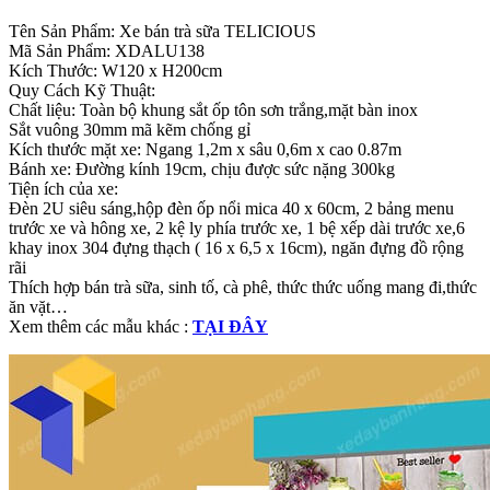
Tên Sản Phẩm: Xe bán trà sữa TELICIOUS
Mã Sản Phẩm: XDALU138
Kích Thước: W120 x H200cm
Quy Cách Kỹ Thuật:
Chất liệu: Toàn bộ khung sắt ốp tôn sơn trắng,mặt bàn inox
Sắt vuông 30mm mã kẽm chống gỉ
Kích thước mặt xe: Ngang 1,2m x sâu 0,6m x cao 0.87m
Bánh xe: Đường kính 19cm, chịu được sức nặng 300kg
Tiện ích của xe:
Đèn 2U siêu sáng,hộp đèn ốp nổi mica 40 x 60cm, 2 bảng menu
trước xe và hông xe, 2 kệ ly phía trước xe, 1 bệ xếp dài trước xe,6
khay inox 304 đựng thạch ( 16 x 6,5 x 16cm), ngăn đựng đồ rộng
rãi
Thích hợp bán trà sữa, sinh tố, cà phê, thức thức uống mang đi,thức
ăn vặt…
Xem thêm các mẫu khác :
TẠI ĐÂY