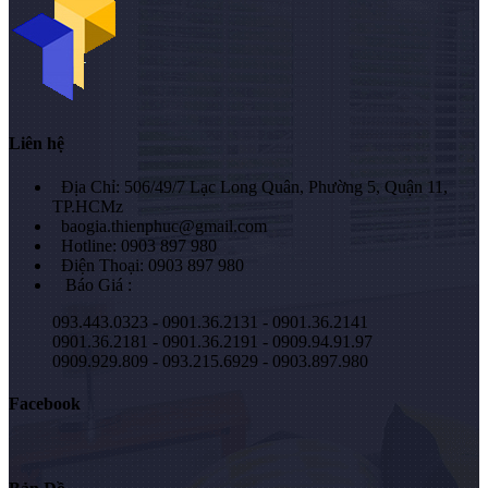
Liên hệ
Địa Chỉ: 506/49/7 Lạc Long Quân, Phường 5, Quận 11,
TP.HCMz
baogia.thienphuc@gmail.com
Hotline: 0903 897 980
Điện Thoại: 0903 897 980
Báo Giá :
093.443.0323 - 0901.36.2131 - 0901.36.2141
0901.36.2181 - 0901.36.2191 - 0909.94.91.97
0909.929.809 - 093.215.6929 - 0903.897.980
Facebook