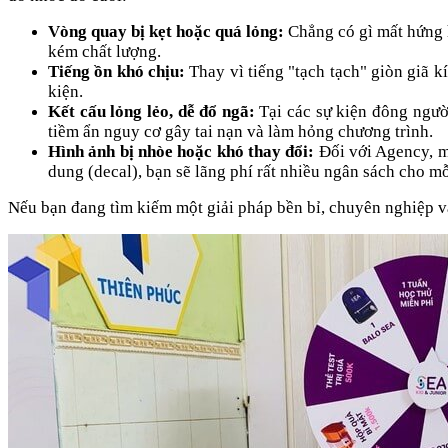
Vòng quay bị kẹt hoặc quá lỏng:
Chẳng có gì mất hứng 
kém chất lượng.
Tiếng ồn khó chịu:
Thay vì tiếng "tạch tạch" giòn giã kí
kiện.
Kết cấu lỏng lẻo, dễ đổ ngã:
Tại các sự kiện đông ngườ
tiềm ẩn nguy cơ gây tai nạn và làm hỏng chương trình.
Hình ảnh bị nhòe hoặc khó thay đổi:
Đối với Agency, m
dung (decal), bạn sẽ lãng phí rất nhiều ngân sách cho mỗ
Nếu bạn đang tìm kiếm một giải pháp bền bỉ, chuyên nghiệp và