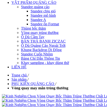
VẬT PHẨM QUẢNG CÁO
Standee quảng cáo
Standee chịu gió
Standee mô hình
Standee A
Standee ốp Format
Thùng bốc thăm
Vòng quay trúng thưởng
Ô Dù Cầm Tay
BÀN THẢ BANH ZICZAC
Ô Dù Quảng Cáo Ngoài Trời
Khung Backdrop Di Động
Standee Cuốn Nhôm
Bảng Chỉ Dẫn Thông Tin
Khay sampling - khay dùng thử
LIÊN HỆ
Trang chủ
/
Sản phẩm
/
PHỤ KIỆN QUẢNG CÁO
/
Vòng quay may mắn trúng thưởng