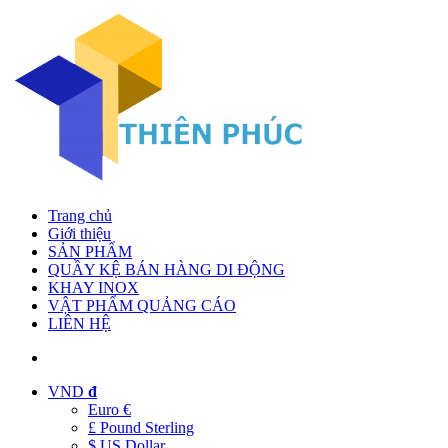
Trang chủ
Giới thiệu
SẢN PHẨM
QUẦY KỆ BÁN HÀNG DI ĐỘNG
KHAY INOX
VẬT PHẨM QUẢNG CÁO
LIÊN HỆ
VND
đ
Euro €
£ Pound Sterling
$ US Dollar