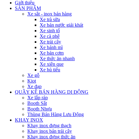
Giới thiệu
SẢN PHẨM
Xe sắt - inox bán hàng
Xe trà sữa
Xe bán nước giải khát
Xe sinh tố
Xe cà phê
Xe trái cây
Xe bánh mì
Xe bán cơm
Xe thức ăn nhanh
Xe xiên que
Xe hủ tiếu
Xe gỗ
Kiot
Xe đạp
QUẦY KỆ BÁN HÀNG DI ĐỘNG
Xe lắp ráp
Booth Sắt
Booth Nhựa
Thùng Bán Hàng Lưu Động
KHAY INOX
Khay inox đựng thạch
Khay inox bán trái cây
Khay inox đựng thức ăn