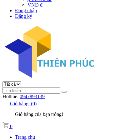
VND đ
Đăng nhập
Đăng ký
Hotline:
0947893139
Giỏ hàng:
(
0
)
Giỏ hàng của bạn trống!
0
Trang chủ