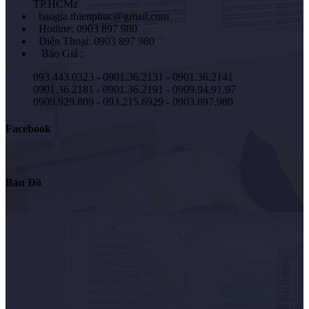
TP.HCMz
baogia.thienphuc@gmail.com
Hotline: 0903 897 980
Điện Thoại: 0903 897 980
Báo Giá :
093.443.0323 - 0901.36.2131 - 0901.36.2141
0901.36.2181 - 0901.36.2191 - 0909.94.91.97
0909.929.809 - 093.215.6929 - 0903.897.980
Facebook
Bản Đồ