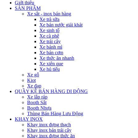
Giới thiệu
SẢN PHẨM
Xe sắt - inox bán hàng
Xe trà sữa
Xe bán nước giải khát
Xe sinh tố
Xe cà phê
Xe trái cây
Xe bánh mì
Xe bán cơm
Xe thức ăn nhanh
Xe xiên que
Xe hủ tiếu
Xe gỗ
Kiot
Xe đạp
QUẦY KỆ BÁN HÀNG DI ĐỘNG
Xe lắp ráp
Booth Sắt
Booth Nhựa
Thùng Bán Hàng Lưu Động
KHAY INOX
Khay inox đựng thạch
Khay inox bán trái cây
Khay inox đựng thức ăn