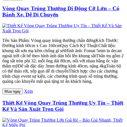
Vòng Quay Trúng Thưởng Di Động Cỡ Lớn – Có
Bánh Xe, Dễ Di Chuyển
Tên Sản Phẩm: Vòng quay trúng thưởng chân đứngKích Thước:
Đường kính 60cm x Cao 160cmQuy Cách Kỹ Thuật:Chất liệu:
khung sắt sơn mạ kẽm chống gỉ sétHình ảnh: Fomat 5mm in decan
ngoài trời cắt bế theo hình ảnh dán bồi lên khung sắtThân trụ gồm 2
ống sắt tròn phi 32, mỗi ống dài 80cm, nối với nhau bằng ốc vặn
thẩm mỹĐế sắt đặc dày 3mm đường kính 40cm, nặng 4kgToàn bộ
có thể tháo rời, xếp gọn dễ di chuyểnThích hợp: cho các chương
trình chạy event sự kiện, các chương trình quay số trúng thưởng,
quảng cáo khuyến mãi quà tặng tri ân khách hàng,
Xem
Mua ngay
Thiết Kế Vòng Quay Trúng Thưởng Uy Tín – Thiết
Kế Và Sản Xuất Trọn Gói