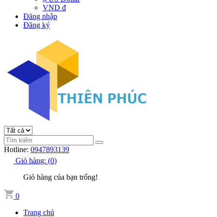
VND đ
Đăng nhập
Đăng ký
Hotline:
0947893139
Giỏ hàng:
(
0
)
Giỏ hàng của bạn trống!
0
Trang chủ