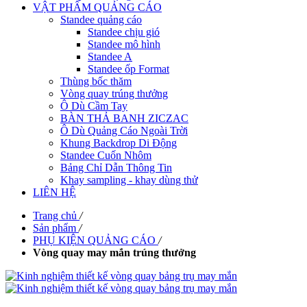
VẬT PHẨM QUẢNG CÁO
Standee quảng cáo
Standee chịu gió
Standee mô hình
Standee A
Standee ốp Format
Thùng bốc thăm
Vòng quay trúng thưởng
Ô Dù Cầm Tay
BÀN THẢ BANH ZICZAC
Ô Dù Quảng Cáo Ngoài Trời
Khung Backdrop Di Động
Standee Cuốn Nhôm
Bảng Chỉ Dẫn Thông Tin
Khay sampling - khay dùng thử
LIÊN HỆ
Trang chủ
/
Sản phẩm
/
PHỤ KIỆN QUẢNG CÁO
/
Vòng quay may mắn trúng thưởng