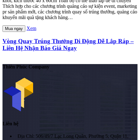
khối, kích thước 40 x 60cm Toàn bộ có thể tháo lắp dễ di chuyển
Thích hợp cho các chương trình quảng cáo sự kiện event, marketing
pr sản phẩm mới, các chương trình quay số trúng thưởng, quảng cáo
khuyến mãi quà tặng khách hàng…
Xem
Mua ngay
Vòng Quay Trúng Thưởng Di Động Dễ Lắp Ráp –
Liên Hệ Nhận Báo Giá Ngay
Thiên Phúc Company
Liên hệ
Địa Chỉ: 506/49/7 Lạc Long Quân, Phường 5, Quận 11,