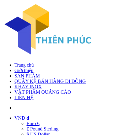
Trang chủ
Giới thiệu
SẢN PHẨM
QUẦY KỆ BÁN HÀNG DI ĐỘNG
KHAY INOX
VẬT PHẨM QUẢNG CÁO
LIÊN HỆ
VND
đ
Euro €
£ Pound Sterling
$ US Dollar