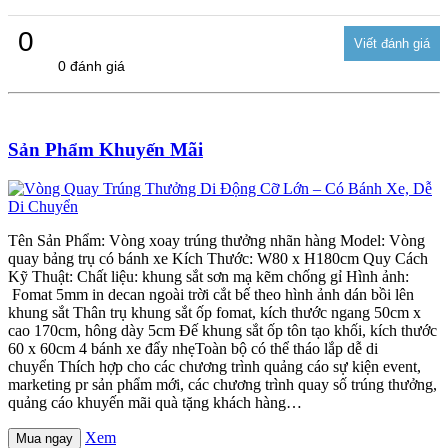
0
0 đánh giá
Sản Phẩm Khuyến Mãi
Tên Sản Phẩm: Vòng xoay trúng thưởng nhãn hàng Model: Vòng
quay bảng trụ có bánh xe Kích Thước: W80 x H180cm Quy Cách
Kỹ Thuật: Chất liệu: khung sắt sơn mạ kẽm chống gỉ Hình ảnh:
Fomat 5mm in decan ngoài trời cắt bế theo hình ảnh dán bồi lên
khung sắt Thân trụ khung sắt ốp fomat, kích thước ngang 50cm x
cao 170cm, hông dày 5cm Đế khung sắt ốp tôn tạo khối, kích thước
60 x 60cm 4 bánh xe đẩy nhẹToàn bộ có thể tháo lắp dễ di
chuyển Thích hợp cho các chương trình quảng cáo sự kiện event,
marketing pr sản phẩm mới, các chương trình quay số trúng thưởng,
quảng cáo khuyến mãi quà tặng khách hàng…
Xem
Mua ngay