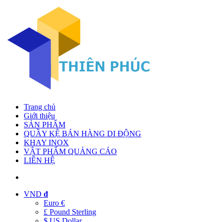
Trang chủ
Giới thiệu
SẢN PHẨM
QUẦY KỆ BÁN HÀNG DI ĐỘNG
KHAY INOX
VẬT PHẨM QUẢNG CÁO
LIÊN HỆ
VND
đ
Euro €
£ Pound Sterling
$ US Dollar