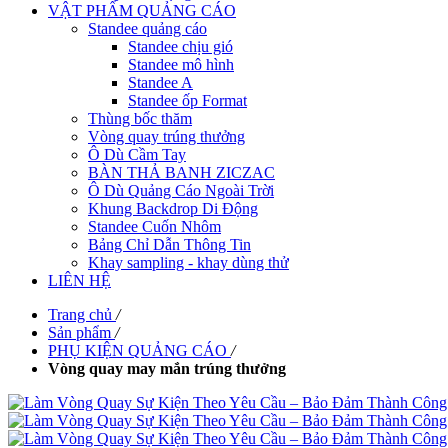
VẬT PHẨM QUẢNG CÁO
Standee quảng cáo
Standee chịu gió
Standee mô hình
Standee A
Standee ốp Format
Thùng bốc thăm
Vòng quay trúng thưởng
Ô Dù Cầm Tay
BÀN THẢ BANH ZICZAC
Ô Dù Quảng Cáo Ngoài Trời
Khung Backdrop Di Động
Standee Cuốn Nhôm
Bảng Chỉ Dẫn Thông Tin
Khay sampling - khay dùng thử
LIÊN HỆ
Trang chủ
/
Sản phẩm
/
PHỤ KIỆN QUẢNG CÁO
/
Vòng quay may mắn trúng thưởng