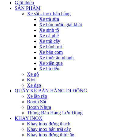
Giới thiệu
SẢN PHẨM
Xe sắt - inox bán hàng
Xe trà sữa
Xe bán nước giải khát
Xe sinh tố
Xe cà phê
Xe trái cây
Xe bánh mì
Xe bán cơm
Xe thức ăn nhanh
Xe xiên que
Xe hủ tiếu
Xe gỗ
Kiot
Xe đạp
QUẦY KỆ BÁN HÀNG DI ĐỘNG
Xe lắp ráp
Booth Sắt
Booth Nhựa
Thùng Bán Hàng Lưu Động
KHAY INOX
Khay inox đựng thạch
Khay inox bán trái cây
Khay inox đựng thức ăn