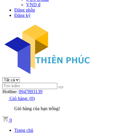
VND đ
Đăng nhập
Đăng ký
Hotline:
0947893139
Giỏ hàng:
(
0
)
Giỏ hàng của bạn trống!
0
Trang chủ