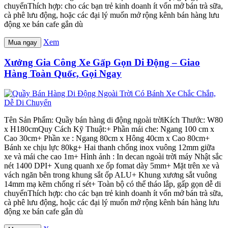
chuyểnThích hợp: cho các bạn trẻ kinh doanh ít vốn mở bán trà sữa,
cà phê lưu động, hoặc các đại lý muốn mở rộng kênh bán hàng lưu
động xe bán cafe gắn dù
Xem
Mua ngay
Xưởng Gia Công Xe Gấp Gọn Di Động – Giao
Hàng Toàn Quốc, Gọi Ngay
Tên Sản Phẩm: Quầy bán hàng di động ngoài trờiKích Thước: W80
x H180cmQuy Cách Kỹ Thuật:+ Phần mái che: Ngang 100 cm x
Cao 30cm+ Phần xe : Ngang 80cm x Hông 40cm x Cao 80cm+
Bánh xe chịu lực 80kg+ Hai thanh chống inox vuông 12mm giữa
xe và mái che cao 1m+ Hình ảnh : In decan ngoài trời máy Nhật sắc
nét 1400 DPI+ Xung quanh xe ốp fomat dày 5mm+ Mặt trên xe và
vách ngăn bên trong khung sắt ốp ALU+ Khung xương sắt vuông
14mm mạ kẽm chống rỉ sét+ Toàn bộ có thể tháo lắp, gấp gọn dễ di
chuyểnThích hợp: cho các bạn trẻ kinh doanh ít vốn mở bán trà sữa,
cà phê lưu động, hoặc các đại lý muốn mở rộng kênh bán hàng lưu
động xe bán cafe gắn dù