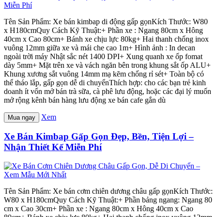
Tên Sản Phẩm: Xe bán kimbap di động gấp gọnKích Thước: W80
x H180cmQuy Cách Kỹ Thuật:+ Phần xe : Ngang 80cm x Hông
40cm x Cao 80cm+ Bánh xe chịu lực 80kg+ Hai thanh chống inox
vuông 12mm giữa xe và mái che cao 1m+ Hình ảnh : In decan
ngoài trời máy Nhật sắc nét 1400 DPI+ Xung quanh xe ốp fomat
dày 5mm+ Mặt trên xe và vách ngăn bên trong khung sắt ốp ALU+
Khung xương sắt vuông 14mm mạ kẽm chống rỉ sét+ Toàn bộ có
thể tháo lắp, gấp gọn dễ di chuyểnThích hợp: cho các bạn trẻ kinh
doanh ít vốn mở bán trà sữa, cà phê lưu động, hoặc các đại lý muốn
mở rộng kênh bán hàng lưu động xe bán cafe gắn dù
Xem
Mua ngay
Xe Bán Kimbap Gấp Gọn Đẹp, Bền, Tiện Lợi –
Nhận Thiết Kế Miễn Phí
Tên Sản Phẩm: Xe bán cơm chiên dương châu gấp gọnKích Thước:
W80 x H180cmQuy Cách Kỹ Thuật:+ Phần bảng ngang: Ngang 80
cm x Cao 30cm+ Phần xe : Ngang 80cm x Hông 40cm x Cao