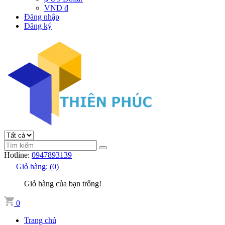
VND đ
Đăng nhập
Đăng ký
Hotline:
0947893139
Giỏ hàng:
(
0
)
Giỏ hàng của bạn trống!
0
Trang chủ