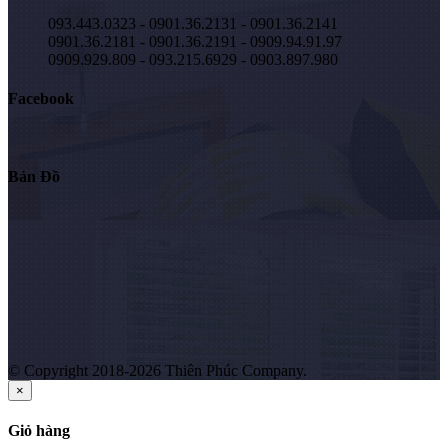
093.443.0323 - 0901.36.2131 - 0901.36.2141
0901.36.2181 - 0901.36.2191 - 0909.94.91.97
0909.929.809 - 093.215.6929 - 0903.897.980
Facebook
Bản Đồ
© Copyright 2018-2026 Thiên Phúc Company.
×
Giỏ hàng