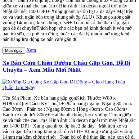
80cm+ Bánh xe chịu lực 80kg+ Hai thanh chống inox vuông 12mm
giữa xe và mái che cao 1m+ Hình ảnh : In decan ngoài trời máy
Nhật sắc nét 1400 DPI+ Xung quanh xe ốp bạt 2 da dày+ Mặt trên
xe và vách ngăn bên trong khung sắt ốp ALU+ Khung xương sắt
vuông 14mm mạ kẽm chống rỉ sét+ Toàn bộ có thể tháo lắp, gấp
gọn dễ di chuyểnThích hợp: cho các bạn trẻ kinh doanh ít vốn mở
bán trà sữa, cà phê lưu động, hoặc các đại lý muốn mở rộng kênh
bán hàng lưu động xe bán cafe gắn dù
Xem
Mua ngay
Xe Bán Cơm Chiên Dương Châu Gấp Gọn, Dễ Di
Chuyển – Xem Mẫu Mới Nhất
Tên Sản Phẩm: Xe bán hàng gấp gọnKích Thước: W80 x
H180cmQuy Cách Kỹ Thuật:+ Phần bảng ngang: Ngang 80 cm x
Cao 30cm+ Phần xe : Ngang 80cm x Hông 40cm x Cao 80cm+
Bánh xe chịu lực 80kg+ Hai thanh chống inox vuông 12mm giữa
xe và mái che cao 1m+ Hình ảnh : In decan ngoài trời máy Nhật sắc
nét 1400 DPI+ Xung quanh xe ốp bạt 2 da dày+ Mặt trên xe và
vách ngăn bên trong khung sắt ốp ALU+ Khung xương sắt vuông
14mm mạ kẽm chống rỉ sét+ Toàn bộ có thể tháo lắp, gấp gọn dễ di