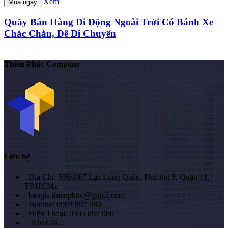
Xem
Mua ngay
Quầy Bán Hàng Di Động Ngoài Trời Có Bánh Xe
Chắc Chắn, Dễ Di Chuyển
Thiên Phúc Company
Liên hệ
Địa Chỉ: 506/49/7 Lạc Long Quân, Phường 5, Quận 11,
TP.HCMz
baogia.thienphuc@gmail.com
Hotline: 0903 897 980
Điện Thoại: 0903 897 980
Báo Giá :