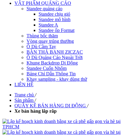
VẬT PHẨM QUẢNG CÁO
Standee quảng cáo
Standee chịu gió
Standee mô hình
Standee A
Standee ốp Format
Thùng bốc thăm
Vòng quay trúng thưởng
Ô Dù Cầm Tay
BÀN THẢ BANH ZICZAC
Ô Dù Quảng Cáo Ngoài Trời
Khung Backdrop Di Động
Standee Cuốn Nhôm
Bảng Chỉ Dẫn Thông Tin
Khay sampling - khay dùng thử
LIÊN HỆ
Trang chủ
/
Sản phẩm
/
QUẦY KỆ BÁN HÀNG DI ĐỘNG
/
Xe bán hàng lắp rắp