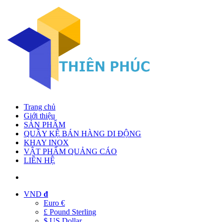
Trang chủ
Giới thiệu
SẢN PHẨM
QUẦY KỆ BÁN HÀNG DI ĐỘNG
KHAY INOX
VẬT PHẨM QUẢNG CÁO
LIÊN HỆ
VND
đ
Euro €
£ Pound Sterling
$ US Dollar