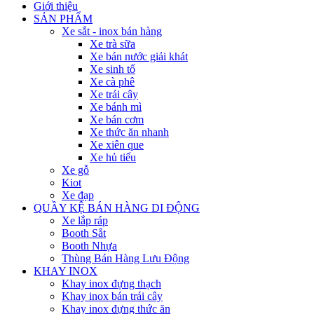
Giới thiệu
SẢN PHẨM
Xe sắt - inox bán hàng
Xe trà sữa
Xe bán nước giải khát
Xe sinh tố
Xe cà phê
Xe trái cây
Xe bánh mì
Xe bán cơm
Xe thức ăn nhanh
Xe xiên que
Xe hủ tiếu
Xe gỗ
Kiot
Xe đạp
QUẦY KỆ BÁN HÀNG DI ĐỘNG
Xe lắp ráp
Booth Sắt
Booth Nhựa
Thùng Bán Hàng Lưu Động
KHAY INOX
Khay inox đựng thạch
Khay inox bán trái cây
Khay inox đựng thức ăn