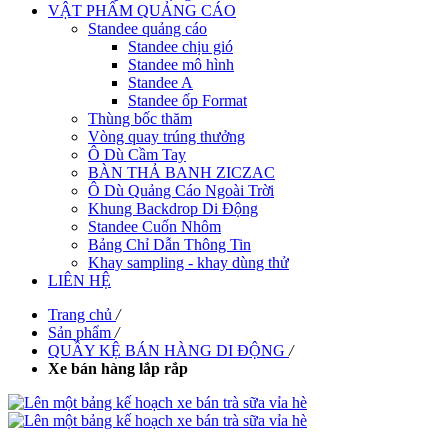
VẬT PHẨM QUẢNG CÁO
Standee quảng cáo
Standee chịu gió
Standee mô hình
Standee A
Standee ốp Format
Thùng bốc thăm
Vòng quay trúng thưởng
Ô Dù Cầm Tay
BÀN THẢ BANH ZICZAC
Ô Dù Quảng Cáo Ngoài Trời
Khung Backdrop Di Động
Standee Cuốn Nhôm
Bảng Chỉ Dẫn Thông Tin
Khay sampling - khay dùng thử
LIÊN HỆ
Trang chủ
/
Sản phẩm
/
QUẦY KỆ BÁN HÀNG DI ĐỘNG
/
Xe bán hàng lắp rắp