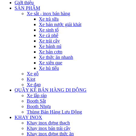
Giới thiệu
SẢN PHẨM
Xe sắt - inox bán hàng
Xe trà sữa
Xe bán nước giải khát
Xe sinh tố
Xe cà phê
Xe trái cây
Xe bánh mì
Xe bán cơm
Xe thức ăn nhanh
Xe xiên que
Xe hủ tiếu
Xe gỗ
Kiot
Xe đạp
QUẦY KỆ BÁN HÀNG DI ĐỘNG
Xe lắp ráp
Booth Sắt
Booth Nhựa
Thùng Bán Hàng Lưu Động
KHAY INOX
Khay inox đựng thạch
Khay inox bán trái cây
Khay inox đựng thức ăn