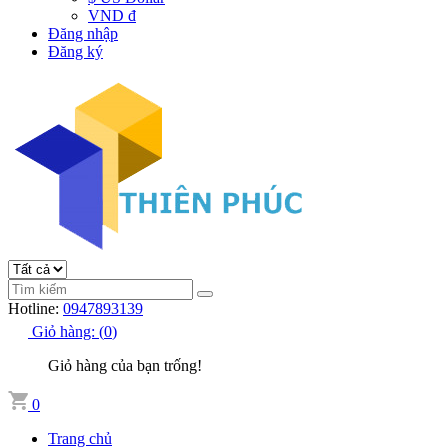
VND đ
Đăng nhập
Đăng ký
Hotline:
0947893139
Giỏ hàng:
(
0
)
Giỏ hàng của bạn trống!
0
Trang chủ