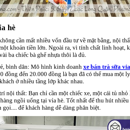
ỉa hè
hông cần mất nhiều vốn đầu tư về mặt bằng, nội thất, 
 một khoản tiền lớn. Ngoài ra, vì tính chất linh hoạt
 vài ba chiếc bà ghế nhựa thôi là đủ.
 rẻ, bình dân: Mô hình kinh doanh
xe bán trà sữa vỉ
000 đồng đến 20.000 đồng là bạn đã có thể mua một l
 khách ở nhiều tầng lớp khác nhau.
rí nội thất: Bạn chỉ cần một chiếc xe, một cái tủ nhỏ
hàng ngồi uống tại vỉa hè. Tốt nhất để thu hút nhiều
n gọi.... để khách hàng dễ dàng phân biệt.