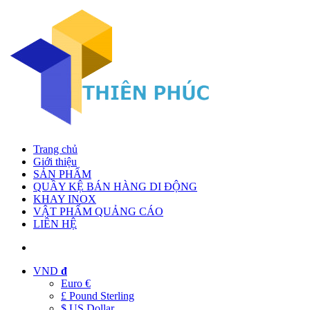
Trang chủ
Giới thiệu
SẢN PHẨM
QUẦY KỆ BÁN HÀNG DI ĐỘNG
KHAY INOX
VẬT PHẨM QUẢNG CÁO
LIÊN HỆ
VND
đ
Euro €
£ Pound Sterling
$ US Dollar