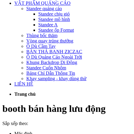
VẬT PHẨM QUẢNG CÁO
Standee quảng cáo
Standee chịu gió
Standee mô hình
Standee A
Standee ốp Format
Thùng bốc thăm
Vòng quay trúng thưởng
Ô Dù Cầm Tay
BÀN THẢ BANH ZICZAC
Ô Dù Quảng Cáo Ngoài Trời
Khung Backdrop Di Động
Standee Cuốn Nhôm
Bảng Chỉ Dẫn Thông Tin
Khay sampling - khay dùng thử
LIÊN HỆ
Trang chủ
booth bán hàng lưu động
Sắp xếp theo:
Mặc định