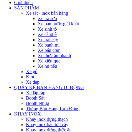
Giới thiệu
SẢN PHẨM
Xe sắt - inox bán hàng
Xe trà sữa
Xe bán nước giải khát
Xe sinh tố
Xe cà phê
Xe trái cây
Xe bánh mì
Xe bán cơm
Xe thức ăn nhanh
Xe xiên que
Xe hủ tiếu
Xe gỗ
Kiot
Xe đạp
QUẦY KỆ BÁN HÀNG DI ĐỘNG
Xe lắp ráp
Booth Sắt
Booth Nhựa
Thùng Bán Hàng Lưu Động
KHAY INOX
Khay inox đựng thạch
Khay inox bán trái cây
Khay inox đựng thức ăn