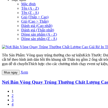
Mặc định
Tên (A - Z)
Tên (Z - A)
Giá (Thấp > Cao)
Giá (Cao > Thấp)
Đánh giá (Cao nhất)
Đánh giá (Thấp nhất)
Dòng sản phẩm (A - Z)
Dòng sản phẩm (Z - A)
Tên Sản Phẩm: Vòng quay trúng thưởng cho sự kiệnKích Thước: Đườ
cắt bế theo hình ảnh dán bồi lên khung sắt Thân trụ gồm 2 ống sắt 
gọn dễ di chuyểnThích hợp: cho các chương trình chạy event sự kiện,
Xem
Mua ngay
Nơi Bán Vòng Quay Trúng Thưởng Chất Lượng Cao
1
2
3
4