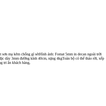
sơn mạ kẽm chống gỉ sétHình ảnh: Fomat 5mm in decan ngoài trời
t đặc dày 3mm đường kính 40cm, nặng 4kgToàn bộ có thể tháo rời, xếp
g tri ân khách hàng,