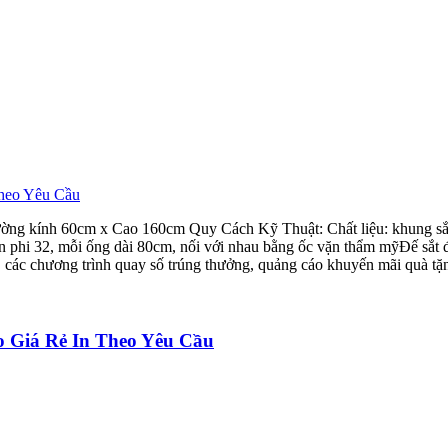
ng kính 60cm x Cao 160cm Quy Cách Kỹ Thuật: Chất liệu: khung sắt 
tròn phi 32, mỗi ống dài 80cm, nối với nhau bằng ốc vặn thẩm mỹĐế sắ
 các chương trình quay số trúng thưởng, quảng cáo khuyến mãi quà tặn
 Giá Rẻ In Theo Yêu Cầu