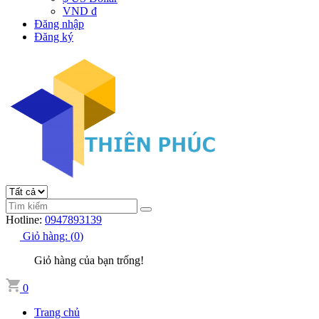
VND đ
Đăng nhập
Đăng ký
Hotline:
0947893139
Giỏ hàng:
(
0
)
Giỏ hàng của bạn trống!
0
Trang chủ