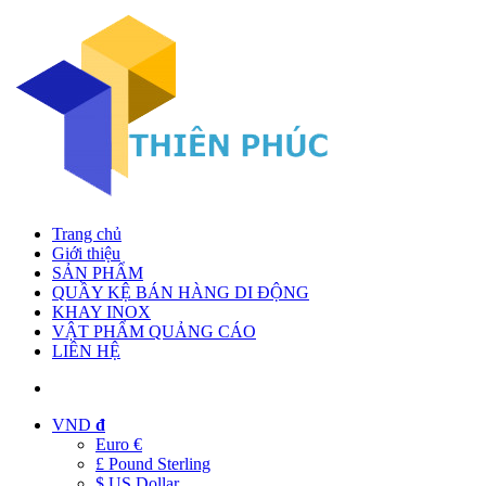
Trang chủ
Giới thiệu
SẢN PHẨM
QUẦY KỆ BÁN HÀNG DI ĐỘNG
KHAY INOX
VẬT PHẨM QUẢNG CÁO
LIÊN HỆ
VND
đ
Euro €
£ Pound Sterling
$ US Dollar