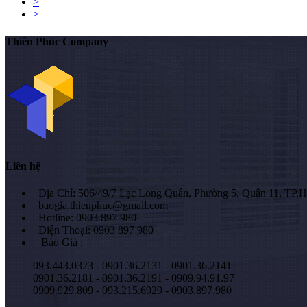
>
>|
Thiên Phúc Company
Liên hệ
Địa Chỉ: 506/49/7 Lạc Long Quân, Phường 5, Quận 11, TP
baogia.thienphuc@gmail.com
Hotline: 0903 897 980
Điện Thoại: 0903 897 980
Báo Giá :
093.443.0323 - 0901.36.2131 - 0901.36.2141
0901.36.2181 - 0901.36.2191 - 0909.94.91.97
0909.929.809 - 093.215.6929 - 0903.897.980