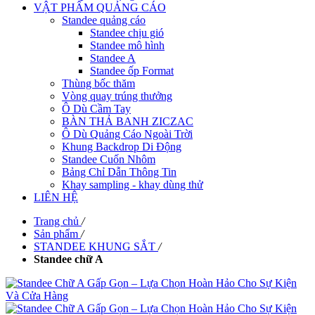
VẬT PHẨM QUẢNG CÁO
Standee quảng cáo
Standee chịu gió
Standee mô hình
Standee A
Standee ốp Format
Thùng bốc thăm
Vòng quay trúng thưởng
Ô Dù Cầm Tay
BÀN THẢ BANH ZICZAC
Ô Dù Quảng Cáo Ngoài Trời
Khung Backdrop Di Động
Standee Cuốn Nhôm
Bảng Chỉ Dẫn Thông Tin
Khay sampling - khay dùng thử
LIÊN HỆ
Trang chủ
/
Sản phẩm
/
STANDEE KHUNG SẮT
/
Standee chữ A