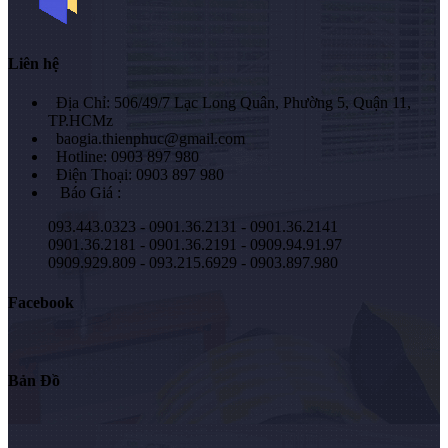
Liên hệ
Địa Chỉ: 506/49/7 Lạc Long Quân, Phường 5, Quận 11,
TP.HCMz
baogia.thienphuc@gmail.com
Hotline: 0903 897 980
Điện Thoại: 0903 897 980
Báo Giá :
093.443.0323 - 0901.36.2131 - 0901.36.2141
0901.36.2181 - 0901.36.2191 - 0909.94.91.97
0909.929.809 - 093.215.6929 - 0903.897.980
Facebook
Bản Đồ