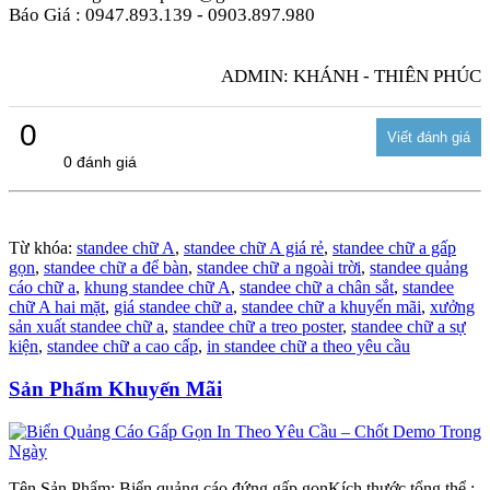
Báo Giá : 0947.893.139 - 0903.897.980
ADMIN: KHÁNH - THIÊN PHÚC
0
0 đánh giá
Từ khóa:
standee chữ A
,
standee chữ A giá rẻ
,
standee chữ a gấp
gọn
,
standee chữ a để bàn
,
standee chữ a ngoài trời
,
standee quảng
cáo chữ a
,
khung standee chữ A
,
standee chữ a chân sắt
,
standee
chữ A hai mặt
,
giá standee chữ a
,
standee chữ a khuyến mãi
,
xưởng
sản xuất standee chữ a
,
standee chữ a treo poster
,
standee chữ a sự
kiện
,
standee chữ a cao cấp
,
in standee chữ a theo yêu cầu
Sản Phẩm Khuyến Mãi
Tên Sản Phẩm: Biển quảng cáo đứng gấp gọnKích thước tổng thể :