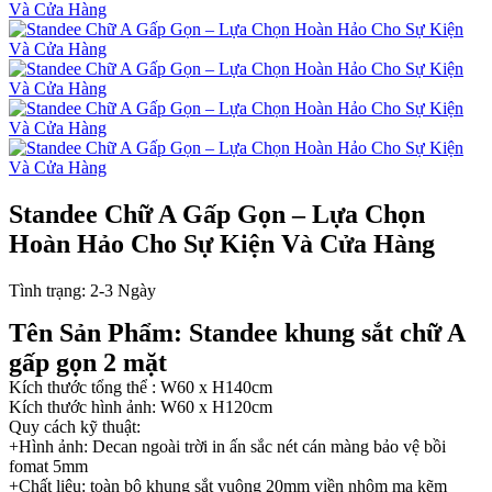
Standee Chữ A Gấp Gọn – Lựa Chọn
Hoàn Hảo Cho Sự Kiện Và Cửa Hàng
Tình trạng:
2-3 Ngày
Tên Sản Phẩm: Standee khung sắt chữ A
gấp gọn 2 mặt
Kích thước tổng thể : W60 x H140cm
Kích thước hình ảnh: W60 x H120cm
Quy cách kỹ thuật:
+Hình ảnh: Decan ngoài trời in ấn sắc nét cán màng bảo vệ bồi
fomat 5mm
+Chất liệu: toàn bộ khung sắt vuông 20mm viền nhôm mạ kẽm