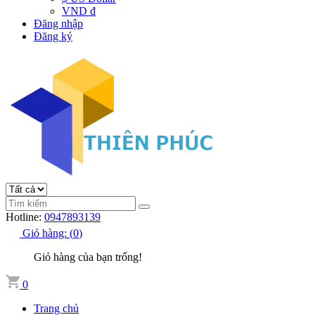
VND đ
Đăng nhập
Đăng ký
Hotline:
0947893139
Giỏ hàng:
(
0
)
Giỏ hàng của bạn trống!
0
Trang chủ