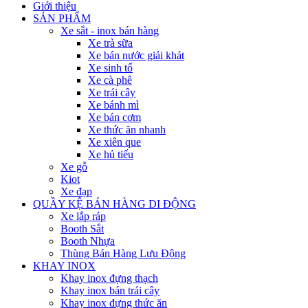
Giới thiệu
SẢN PHẨM
Xe sắt - inox bán hàng
Xe trà sữa
Xe bán nước giải khát
Xe sinh tố
Xe cà phê
Xe trái cây
Xe bánh mì
Xe bán cơm
Xe thức ăn nhanh
Xe xiên que
Xe hủ tiếu
Xe gỗ
Kiot
Xe đạp
QUẦY KỆ BÁN HÀNG DI ĐỘNG
Xe lắp ráp
Booth Sắt
Booth Nhựa
Thùng Bán Hàng Lưu Động
KHAY INOX
Khay inox đựng thạch
Khay inox bán trái cây
Khay inox đựng thức ăn