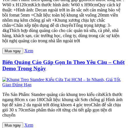
W60 x H120cmKích thước hình ảnh: W60 x H90cmQuy cách kỹ
thuật: +Hình ảnh: Decan ngoài trời in ấn sắc nét cán màng bảo vệ
bồi fomat 5mm +Chất liệu: toàn bộ khung sắt vuông 20mm viền
nhôm mạ kẽm chống gỉ sét +Khung xương chịu lực chắc
chắn+Chân xếp tiện dụng dễ di chuyểnTổng trọng lượng: 3-
4kgThích hợp dùng quảng cáo cho các quán trà sữa, cà phê, nhà
hàng, khách sạn, các trường học, công ty, dùng trong các sự kiện
hội nghị quảng cáo trong nhà lẫn ngoài trời
Xem
Mua ngay
Biển Quảng Cáo Gấp Gọn In Theo Yêu Cầu – Chốt
Demo Trong Ngày
Tên Sản Phẩm: Standee quảng cáo khung treo kiểu cửaKích thước
ngang 80cm x cao 180Chất liệu: khung sắt Sơn chống gỉ Hình ảnh
bạt đế xám 2 da ngoài trời đóng khoen 4 góc treoChân đế sắt chịu
gió 30 x 70cmSản phẩm tháo rời từng chi tiết gấp gọn tiện di
chuyển
Xem
Mua ngay