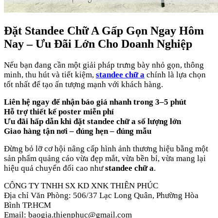
Đặt Standee Chữ A Gấp Gọn Ngay Hôm
Nay – Ưu Đãi Lớn Cho Doanh Nghiệp
Nếu bạn đang cần một giải pháp trưng bày nhỏ gọn, thông
minh, thu hút và tiết kiệm,
standee chữ a
chính là lựa chọn
tốt nhất để tạo ấn tượng mạnh với khách hàng.
Liên hệ ngay để nhận báo giá nhanh trong 3–5 phút
Hỗ trợ thiết kế poster miễn phí
Ưu đãi hấp dẫn khi đặt standee chữ a số lượng lớn
Giao hàng tận nơi – đúng hẹn – đúng mẫu
Đừng bỏ lỡ cơ hội nâng cấp hình ảnh thương hiệu bằng một
sản phẩm quảng cáo vừa đẹp mắt, vừa bền bỉ, vừa mang lại
hiệu quả chuyển đổi cao như
standee chữ a
.
CÔNG TY TNHH SX KD XNK THIÊN PHÚC
Địa chỉ Văn Phòng: 506/37 Lạc Long Quân, Phường Hòa
Bình TP.HCM
Email: baogia.thienphuc@gmail.com