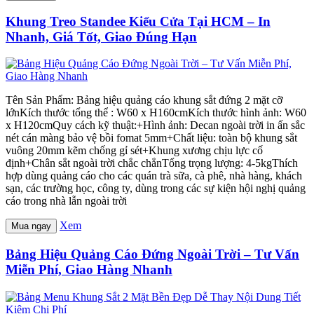
Khung Treo Standee Kiểu Cửa Tại HCM – In
Nhanh, Giá Tốt, Giao Đúng Hạn
Tên Sản Phẩm: Bảng hiệu quảng cáo khung sắt đứng 2 mặt cỡ
lớnKích thước tổng thể : W60 x H160cmKích thước hình ảnh: W60
x H120cmQuy cách kỹ thuật:+Hình ảnh: Decan ngoài trời in ấn sắc
nét cán màng bảo vệ bồi fomat 5mm+Chất liệu: toàn bộ khung sắt
vuông 20mm kẽm chống gỉ sét+Khung xương chịu lực cố
định+Chân sắt ngoài trời chắc chắnTổng trọng lượng: 4-5kgThích
hợp dùng quảng cáo cho các quán trà sữa, cà phê, nhà hàng, khách
sạn, các trường học, công ty, dùng trong các sự kiện hội nghị quảng
cáo trong nhà lẫn ngoài trời
Xem
Mua ngay
Bảng Hiệu Quảng Cáo Đứng Ngoài Trời – Tư Vấn
Miễn Phí, Giao Hàng Nhanh