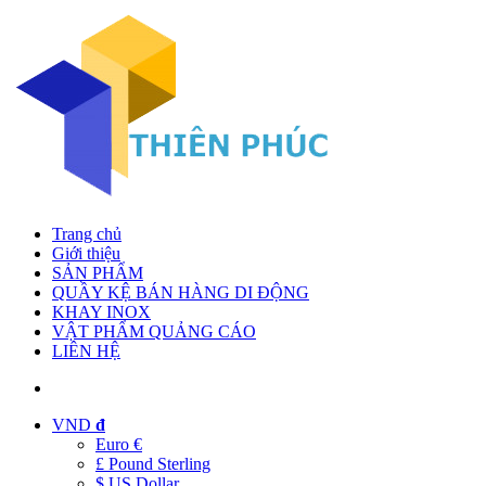
Trang chủ
Giới thiệu
SẢN PHẨM
QUẦY KỆ BÁN HÀNG DI ĐỘNG
KHAY INOX
VẬT PHẨM QUẢNG CÁO
LIÊN HỆ
VND
đ
Euro €
£ Pound Sterling
$ US Dollar