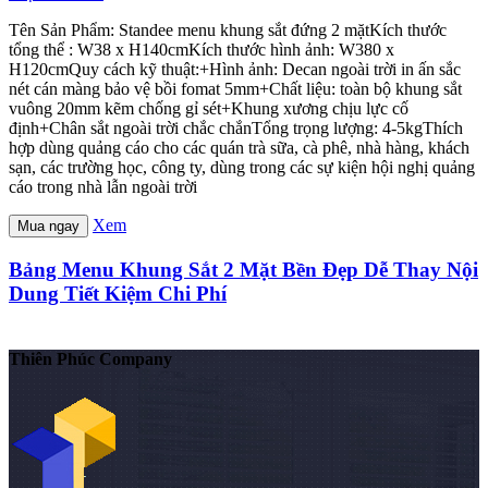
Tên Sản Phẩm: Standee menu khung sắt đứng 2 mặtKích thước
tổng thể : W38 x H140cmKích thước hình ảnh: W380 x
H120cmQuy cách kỹ thuật:+Hình ảnh: Decan ngoài trời in ấn sắc
nét cán màng bảo vệ bồi fomat 5mm+Chất liệu: toàn bộ khung sắt
vuông 20mm kẽm chống gỉ sét+Khung xương chịu lực cố
định+Chân sắt ngoài trời chắc chắnTổng trọng lượng: 4-5kgThích
hợp dùng quảng cáo cho các quán trà sữa, cà phê, nhà hàng, khách
sạn, các trường học, công ty, dùng trong các sự kiện hội nghị quảng
cáo trong nhà lẫn ngoài trời
Xem
Mua ngay
Bảng Menu Khung Sắt 2 Mặt Bền Đẹp Dễ Thay Nội
Dung Tiết Kiệm Chi Phí
Thiên Phúc Company