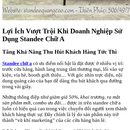
Lợi Ích Vượt Trội Khi Doanh Nghiệp Sử
Dụng Standee Chữ A
Tăng Khả Năng Thu Hút Khách Hàng Tức Thì
Standee chữ a
có ưu điểm nổi bật là đặt được ở nhiều vị trí:
trước cửa hàng, hành lang trung tâm thương mại, lối vào sự
kiện, vỉa hè, booth giới thiệu… Với góc nhìn trực diện, nội
dung quảng cáo của bạn dễ dàng thu hút khách qua đường
trong vài giây.
Những thông điệp như
giảm giá 50%
,
khai trương
,
ra mắt
sản phẩm mới
,
combo ưu đãi
… được in trên standee chữ a
luôn có hiệu quả cao trong việc chuyển đổi người xem thành
khách hàng thực sự. Đây chính là lý do sản phẩm này trở
thành “vũ khí marketing” của các cửa hàng bán lẻ.