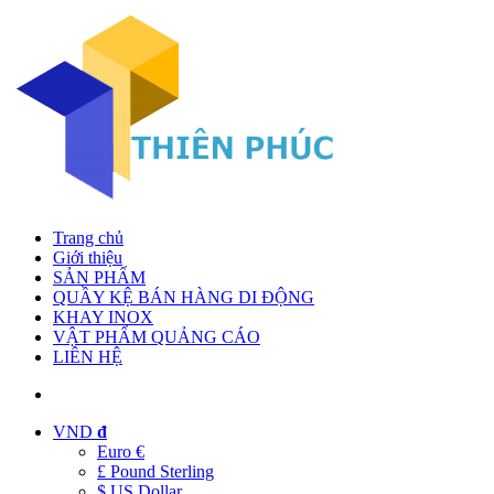
Trang chủ
Giới thiệu
SẢN PHẨM
QUẦY KỆ BÁN HÀNG DI ĐỘNG
KHAY INOX
VẬT PHẨM QUẢNG CÁO
LIÊN HỆ
VND
đ
Euro €
£ Pound Sterling
$ US Dollar