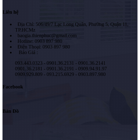
Liên hệ
Địa Chỉ: 506/49/7 Lạc Long Quân, Phường 5, Quận 11,
TP.HCMz
baogia.thienphuc@gmail.com
Hotline: 0903 897 980
Điện Thoại: 0903 897 980
Báo Giá :
093.443.0323 - 0901.36.2131 - 0901.36.2141
0901.36.2181 - 0901.36.2191 - 0909.94.91.97
0909.929.809 - 093.215.6929 - 0903.897.980
Facebook
Bản Đồ