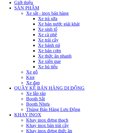
Giới thiệu
SẢN PHẨM
Xe sắt - inox bán hàng
Xe trà sữa
Xe bán nước giải khát
Xe sinh tố
Xe cà phê
Xe trái cây
Xe bánh mì
Xe bán cơm
Xe thức ăn nhanh
Xe xiên que
Xe hủ tiếu
Xe gỗ
Kiot
Xe đạp
QUẦY KỆ BÁN HÀNG DI ĐỘNG
Xe lắp ráp
Booth Sắt
Booth Nhựa
Thùng Bán Hàng Lưu Động
KHAY INOX
Khay inox đựng thạch
Khay inox bán trái cây
Khay inox đựng thức ăn