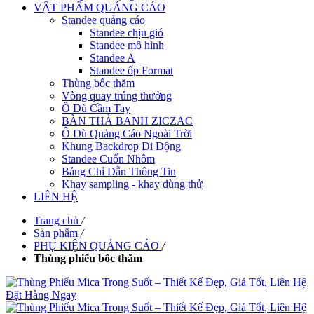
VẬT PHẨM QUẢNG CÁO
Standee quảng cáo
Standee chịu gió
Standee mô hình
Standee A
Standee ốp Format
Thùng bốc thăm
Vòng quay trúng thưởng
Ô Dù Cầm Tay
BÀN THẢ BANH ZICZAC
Ô Dù Quảng Cáo Ngoài Trời
Khung Backdrop Di Động
Standee Cuốn Nhôm
Bảng Chỉ Dẫn Thông Tin
Khay sampling - khay dùng thử
LIÊN HỆ
Trang chủ
/
Sản phẩm
/
PHỤ KIỆN QUẢNG CÁO
/
Thùng phiếu bốc thăm