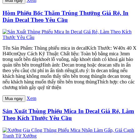
Xem
Mua ngay
Hòm Phiếu Bốc Thăm Trúng Thưởng Giá Rẻ, In
Dán Decal Theo Yêu Cầu
Tên Sản Phẩm: Thùng phiếu mica in decalKích Thước: W40x 40 X
H40cmQuy Cách Kỹ Thuật: Chất liệu: Toàn bộ bằng mica 3mm
trong suốt bền dàykhoét lỗ vuông, nắp khoét rãnh có khoá gài bảo
quản tiền bên trongHình ảnh: Decan trong hoặc deacan sữa in ấn
theo yêu cầu( chi phí in ấn tính riêng)Lưu ý: In decan trắng nếu
khách hàng không muốn thấy tiền bên trong thùngIn decan trong
nếu khách hàng muốn thấy tiền bên trong thùngThích hợp: cho các
chương trình gây quỹ từ thiện
Xem
Mua ngay
Sản Xuất Thùng Phiếu Mica In Decal Giá Rẻ, Làm
Theo Kích Thước Yêu Cầu