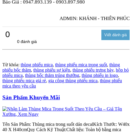
Báo Giá : 0947.893.139 - 0903.897.980
ADMIN: KHÁNH - THIÊN PHÚC
0
0 đánh giá
Từ khóa:
thùng phiếu mica
,
thùng phiếu mica trong suốt
,
thùng
phiếu bốc thăm
,
thùng phiếu sự kiện
,
thùng phiếu trưng bày
,
hộp bỏ
phiếu mica
,
thùng bốc thăm trúng thưởng
,
thùng phiếu in logo
,
thùng phiếu mica giá rẻ
,
gia công thùng phiếu mica
,
thùng phiếu
mica theo yêu cầu
Sản Phẩm Khuyến Mãi
Tên Sản Phẩm: Thùng mica trong suốt dán decalKích Thước: W40x
40 X H40cmQuy Cách Kỹ Thuật:Chất liệu: Toàn bộ bằng mica