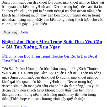
3mm trong suốt bền dàykhoét lỗ vuông, nắp khoét rãnh có khoá gài
bảo quản tiền bên trongHình ảnh: Decan trong hoặc deacan sữa in
ấn theo yêu cầu( chi phí in ấn tính riêng)Lưu ý:In decan trắng nếu
khách hàng không muốn thấy tiền bên trong thùngIn decan trong
nếu khách hàng muốn thấy tiền bên trong thùngThích hợp: cho các
chương trình gây quỹ từ thiện
Xem
Mua ngay
Nhận Làm Thùng Mica Trong Suốt Theo Yêu Cầu
– Giá Tận Xưởng, Xem Ngay
Tên Sản Phẩm: Hòm phiếu bốc thăm trúng thưởngKích Thước:
W40x 40 X H40cmQuy Cách Kỹ Thuật: Chất liệu: Toàn bộ bằng
mica 3mm trong suốt bền dàykhoét lỗ vuông, nắp khoét rãnh có
khoá gài bảo quản tiền bên trongHình ảnh: Decan trong hoặc
deacan sữa in ấn theo yêu cầu( chi phí in ấn tính riêng)Lưu ý: In
decan trắng nếu khách hàng không muốn thấy tiền bên trong
thùngIn decan trong nếu khách hàng muốn thấy tiền bên trong
thùngThích hợp: cho các chương trình gây quỹ từ thiện