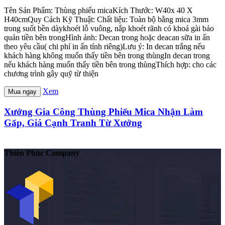
Tên Sản Phẩm: Thùng phiếu micaKích Thước: W40x 40 X
H40cmQuy Cách Kỹ Thuật: Chất liệu: Toàn bộ bằng mica 3mm
trong suốt bền dàykhoét lỗ vuông, nắp khoét rãnh có khoá gài bảo
quản tiền bên trongHình ảnh: Decan trong hoặc deacan sữa in ấn
theo yêu cầu( chi phí in ấn tính riêng)Lưu ý: In decan trắng nếu
khách hàng không muốn thấy tiền bên trong thùngIn decan trong
nếu khách hàng muốn thấy tiền bên trong thùngThích hợp: cho các
chương trình gây quỹ từ thiện
Xem
Mua ngay
Xưởng Gia Công Thùng Phiếu Mica Nhận Làm
Gấp, Giá Cạnh Tranh Từ Xưởng
Thiên Phúc Company