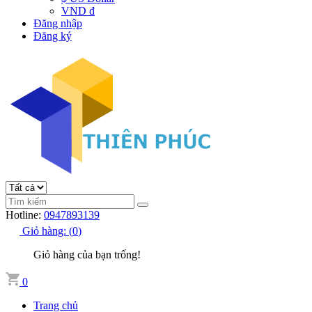
VND đ
Đăng nhập
Đăng ký
Hotline:
0947893139
Giỏ hàng:
(
0
)
Giỏ hàng của bạn trống!
0
Trang chủ