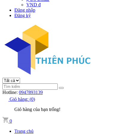
VND đ
Đăng nhập
Đăng ký
Hotline:
0947893139
Giỏ hàng:
(
0
)
Giỏ hàng của bạn trống!
0
Trang chủ