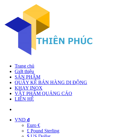
Trang chủ
Giới thiệu
SẢN PHẨM
QUẦY KỆ BÁN HÀNG DI ĐỘNG
KHAY INOX
VẬT PHẨM QUẢNG CÁO
LIÊN HỆ
VND
đ
Euro €
£ Pound Sterling
$ US Dollar