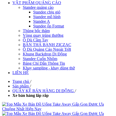
VẬT PHẨM QUẢNG CÁO
Standee quảng cáo
Standee chịu gió
Standee mô hình
Standee A
Standee ốp Format
Thùng bốc thăm
Vòng quay trúng thưởng
Ô Dù Cầm Tay
BÀN THẢ BANH ZICZAC
Ô Dù Quảng Cáo Ngoài Trời
Khung Backdrop Di Động
Standee Cuốn Nhôm
Bảng Chỉ Dẫn Thông Tin
Khay sampling - khay dùng thử
LIÊN HỆ
Trang chủ
/
Sản phẩm
/
QUẦY KỆ BÁN HÀNG DI ĐỘNG
/
Xe bán hàng lắp rắp