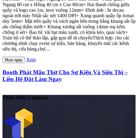
Ngang 80 cm x Hông 40 cm x Cao 80cm+ Hai thanh chống giữa
quầy và logo cao 1m, inox vuông 12mm+ Hình ảnh : In decan
ngoài trời máy Nhật sắc nét 1400 DPI+ Xung quanh quầy ốp fomat
dày 5mm+ Mặt trên quầy và vách ngăn bên trong bằng khung sắt ốp
alu chống thấm nước+ Khung xương sắt vuông 14mm mạ kẽm
chống rỉ sét+ Bao bì: vải bạt màu xanh, có khóa kéo, quai xách+
Toàn bộ có thể tháo lắp, gấp gọn dễ di chuyểnThích hợp: cho các
chương trình chạy event sự kiện, bán hàng, khuyến mãi các kênh
siêu thị, cửa hàng,chợ....
Xem
Mua ngay
Booth Phát Mẫu Thử Cho Sự Kiện Và Siêu Thị –
Liên Hệ Đặt Làm Ngay
Thiên Phúc Company