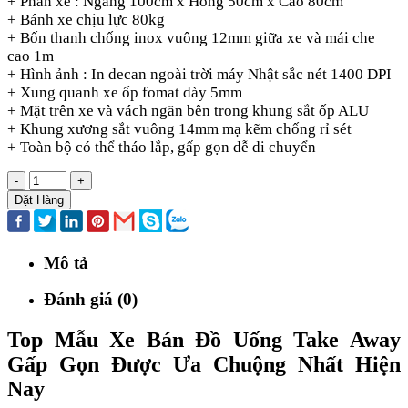
+ Phần xe : Ngang 100cm x Hông 50cm x Cao 80cm
+ Bánh xe chịu lực 80kg
+ Bốn thanh chống inox vuông 12mm giữa xe và mái che
cao 1m
+ Hình ảnh : In decan ngoài trời máy Nhật sắc nét 1400 DPI
+ Xung quanh xe ốp fomat dày 5mm
+ Mặt trên xe và vách ngăn bên trong khung sắt ốp ALU
+ Khung xương sắt vuông 14mm mạ kẽm chống rỉ sét
+ Toàn bộ có thể tháo lắp, gấp gọn dễ di chuyển
-
+
Đặt Hàng
Mô tả
Đánh giá (0)
Top Mẫu Xe Bán Đồ Uống Take Away
Gấp Gọn Được Ưa Chuộng Nhất Hiện
Nay