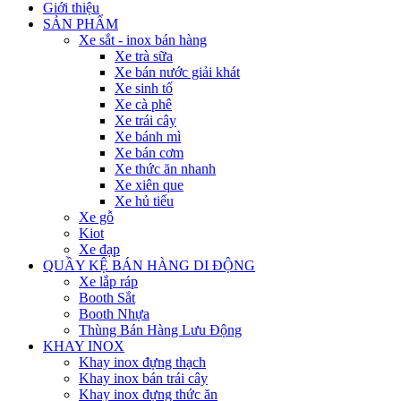
Giới thiệu
SẢN PHẨM
Xe sắt - inox bán hàng
Xe trà sữa
Xe bán nước giải khát
Xe sinh tố
Xe cà phê
Xe trái cây
Xe bánh mì
Xe bán cơm
Xe thức ăn nhanh
Xe xiên que
Xe hủ tiếu
Xe gỗ
Kiot
Xe đạp
QUẦY KỆ BÁN HÀNG DI ĐỘNG
Xe lắp ráp
Booth Sắt
Booth Nhựa
Thùng Bán Hàng Lưu Động
KHAY INOX
Khay inox đựng thạch
Khay inox bán trái cây
Khay inox đựng thức ăn