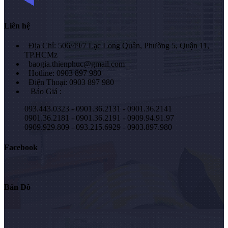
Liên hệ
Địa Chỉ: 506/49/7 Lạc Long Quân, Phường 5, Quận 11,
TP.HCMz
baogia.thienphuc@gmail.com
Hotline: 0903 897 980
Điện Thoại: 0903 897 980
Báo Giá :
093.443.0323 - 0901.36.2131 - 0901.36.2141
0901.36.2181 - 0901.36.2191 - 0909.94.91.97
0909.929.809 - 093.215.6929 - 0903.897.980
Facebook
Bản Đồ