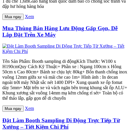
1 dù che 1,6mGiao hàng toàn quốc đảm bảo có chống sốc tránh va
đập hư hỏng hàng hóa
Xem
Mua ngay
Mua Thùng Bán Hàng Lưu Động Gấp Gọn, Dễ
Lắp Đặt Trên Xe Máy
Tên Sản Phẩm: Booth sampling di độngKích Thước: W100 x
H190cmQuy Cách Kỹ Thuật:+ Phần xe : Ngang 100cm x Hông
50cm x Cao 80cm+ Bánh xe chịu lực 80kg+ Bốn thanh chống inox
vuông 12mm giữa xe và mái che cao 1m+ Hình ảnh : In decan
ngoài trời máy Nhật sắc nét 1400 DPI+ Xung quanh xe ốp fomat
dày 5mm+ Mặt trên xe và vách ngăn bên trong khung sắt ốp ALU+
Khung xương sắt vuông 14mm mạ kẽm chống rỉ sét+ Toàn bộ có
thể tháo lắp, gấp gọn dễ di chuyển
Xem
Mua ngay
Đặt Làm Booth Sampling Di Động Trực Tiếp Từ
Xưởng – Tiết Kiệm Chi Phí