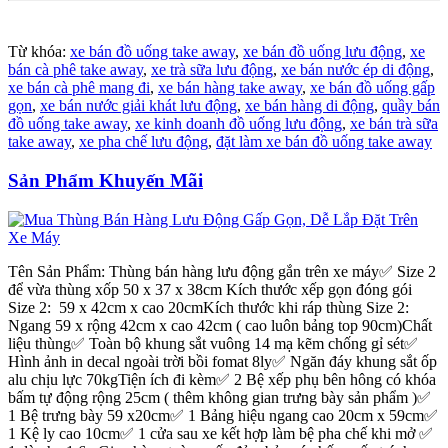
Từ khóa:
xe bán đồ uống take away
,
xe bán đồ uống lưu động
,
xe
bán cà phê take away
,
xe trà sữa lưu động
,
xe bán nước ép di động
,
xe bán cà phê mang đi
,
xe bán hàng take away
,
xe bán đồ uống gấp
gọn
,
xe bán nước giải khát lưu động
,
xe bán hàng di động
,
quầy bán
đồ uống take away
,
xe kinh doanh đồ uống lưu động
,
xe bán trà sữa
take away
,
xe pha chế lưu động
,
đặt làm xe bán đồ uống take away
Sản Phẩm Khuyến Mãi
Tên Sản Phẩm: Thùng bán hàng lưu động gắn trên xe máy✅ Size 2
để vừa thùng xốp 50 x 37 x 38cm Kích thước xếp gọn đóng gói
Size 2: 59 x 42cm x cao 20cmKích thước khi ráp thùng Size 2:
Ngang 59 x rộng 42cm x cao 42cm ( cao luôn bảng top 90cm)Chất
liệu thùng✅ Toàn bộ khung sắt vuông 14 mạ kẽm chống gỉ sét✅
Hình ảnh in decal ngoài trời bồi fomat 8ly✅ Ngăn đáy khung sắt ốp
alu chịu lực 70kgTiện ích đi kèm✅ 2 Bệ xếp phụ bên hông có khóa
bấm tự động rộng 25cm ( thêm không gian trưng bày sản phẩm )✅
1 Bệ trưng bày 59 x20cm✅ 1 Bảng hiệu ngang cao 20cm x 59cm✅
1 Kệ ly cao 10cm✅ 1 cửa sau xe kết hợp làm bệ pha chế khi mở ✅