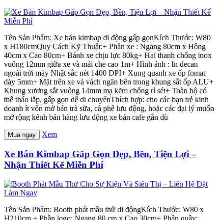
Tên Sản Phẩm: Xe bán kimbap di động gấp gọnKích Thước: W80
x H180cmQuy Cách Kỹ Thuật:+ Phần xe : Ngang 80cm x Hông
40cm x Cao 80cm+ Bánh xe chịu lực 80kg+ Hai thanh chống inox
vuông 12mm giữa xe và mái che cao 1m+ Hình ảnh : In decan
ngoài trời máy Nhật sắc nét 1400 DPI+ Xung quanh xe ốp fomat
dày 5mm+ Mặt trên xe và vách ngăn bên trong khung sắt ốp ALU+
Khung xương sắt vuông 14mm mạ kẽm chống rỉ sét+ Toàn bộ có
thể tháo lắp, gấp gọn dễ di chuyểnThích hợp: cho các bạn trẻ kinh
doanh ít vốn mở bán trà sữa, cà phê lưu động, hoặc các đại lý muốn
mở rộng kênh bán hàng lưu động xe bán cafe gắn dù
Xem
Mua ngay
Xe Bán Kimbap Gấp Gọn Đẹp, Bền, Tiện Lợi –
Nhận Thiết Kế Miễn Phí
Tên Sản Phẩm: Booth phát mẫu thử di độngKích Thước: W80 x
H210cm + Phần logo: Ngang 80 cm x Cao 30cm+ Phần quầy: