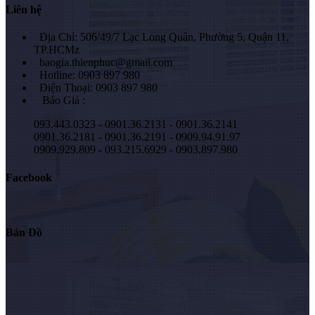
Liên hệ
Địa Chỉ: 506/49/7 Lạc Long Quân, Phường 5, Quận 11,
TP.HCMz
baogia.thienphuc@gmail.com
Hotline: 0903 897 980
Điện Thoại: 0903 897 980
Báo Giá :
093.443.0323 - 0901.36.2131 - 0901.36.2141
0901.36.2181 - 0901.36.2191 - 0909.94.91.97
0909.929.809 - 093.215.6929 - 0903.897.980
Facebook
Bản Đồ