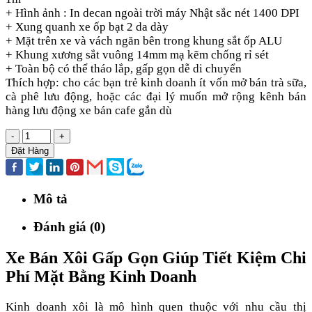
+ Hình ảnh : In decan ngoài trời máy Nhật sắc nét 1400 DPI
+ Xung quanh xe ốp bạt 2 da dày
+ Mặt trên xe và vách ngăn bên trong khung sắt ốp ALU
+ Khung xương sắt vuông 14mm mạ kẽm chống rỉ sét
+ Toàn bộ có thể tháo lắp, gấp gọn dễ di chuyển
Thích hợp: cho các bạn trẻ kinh doanh ít vốn mở bán trà sữa,
cà phê lưu động, hoặc các đại lý muốn mở rộng kênh bán
hàng lưu động xe bán cafe gắn dù
-
+
Đặt Hàng
Mô tả
Đánh giá (0)
Xe Bán Xôi Gấp Gọn Giúp Tiết Kiệm Chi
Phí Mặt Bằng Kinh Doanh
Kinh doanh xôi là mô hình quen thuộc với nhu cầu thị