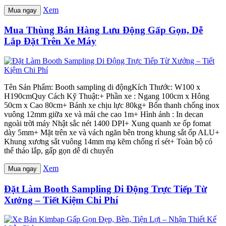
Xem
Mua ngay
Mua Thùng Bán Hàng Lưu Động Gấp Gọn, Dễ
Lắp Đặt Trên Xe Máy
Tên Sản Phẩm: Booth sampling di độngKích Thước: W100 x
H190cmQuy Cách Kỹ Thuật:+ Phần xe : Ngang 100cm x Hông
50cm x Cao 80cm+ Bánh xe chịu lực 80kg+ Bốn thanh chống inox
vuông 12mm giữa xe và mái che cao 1m+ Hình ảnh : In decan
ngoài trời máy Nhật sắc nét 1400 DPI+ Xung quanh xe ốp fomat
dày 5mm+ Mặt trên xe và vách ngăn bên trong khung sắt ốp ALU+
Khung xương sắt vuông 14mm mạ kẽm chống rỉ sét+ Toàn bộ có
thể tháo lắp, gấp gọn dễ di chuyển
Xem
Mua ngay
Đặt Làm Booth Sampling Di Động Trực Tiếp Từ
Xưởng – Tiết Kiệm Chi Phí