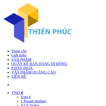
Trang chủ
Giới thiệu
SẢN PHẨM
QUẦY KỆ BÁN HÀNG DI ĐỘNG
KHAY INOX
VẬT PHẨM QUẢNG CÁO
LIÊN HỆ
VND
đ
Euro €
£ Pound Sterling
$ US Dollar