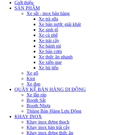
Giới thiệu
SẢN PHẨM
Xe sắt - inox bán hàng
Xe trà sữa
Xe bán nước giải khát
Xe sinh tố
Xe cà phê
Xe trái cây
Xe bánh mì
Xe bán cơm
Xe thức ăn nhanh
Xe xiên que
Xe hủ tiếu
Xe gỗ
Kiot
Xe đạp
QUẦY KỆ BÁN HÀNG DI ĐỘNG
Xe lắp ráp
Booth Sắt
Booth Nhựa
Thùng Bán Hàng Lưu Động
KHAY INOX
Khay inox đựng thạch
Khay inox bán trái cây
Khay inox đựng thức ăn