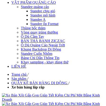
VẬT PHẨM QUẢNG CÁO
Standee quảng cáo
Standee chịu gió
Standee mô hình
Standee A
Standee ốp Format
Thùng bốc thăm
Vòng quay trúng thưởng
Ô Dù Cầm Tay
BÀN THẢ BANH ZICZAC
Ô Dù Quảng Cáo Ngoài Trời
Khung Backdrop Di Động
Standee Cuốn Nhôm
Bảng Chỉ Dẫn Thông Tin
Khay sampling - khay dùng thử
LIÊN HỆ
Trang chủ
/
Sản phẩm
/
QUẦY KỆ BÁN HÀNG DI ĐỘNG
/
Xe bán hàng lắp rắp