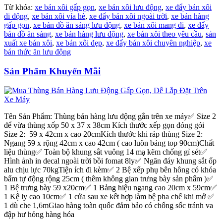
Từ khóa:
xe bán xôi gấp gọn
,
xe bán xôi lưu động
,
xe đẩy bán xôi
di động
,
xe bán xôi vỉa hè
,
xe đẩy bán xôi ngoài trời
,
xe bán hàng
gấp gọn
,
xe bán đồ ăn sáng lưu động
,
xe bán xôi mang đi
,
xe đẩy
bán đồ ăn sáng
,
xe bán hàng lưu động
,
xe bán xôi theo yêu cầu
,
sản
xuất xe bán xôi
,
xe bán xôi đẹp
,
xe đẩy bán xôi chuyên nghiệp
,
xe
bán thức ăn lưu động
Sản Phẩm Khuyến Mãi
Tên Sản Phẩm: Thùng bán hàng lưu động gắn trên xe máy✅ Size 2
để vừa thùng xốp 50 x 37 x 38cm Kích thước xếp gọn đóng gói
Size 2: 59 x 42cm x cao 20cmKích thước khi ráp thùng Size 2:
Ngang 59 x rộng 42cm x cao 42cm ( cao luôn bảng top 90cm)Chất
liệu thùng✅ Toàn bộ khung sắt vuông 14 mạ kẽm chống gỉ sét✅
Hình ảnh in decal ngoài trời bồi fomat 8ly✅ Ngăn đáy khung sắt ốp
alu chịu lực 70kgTiện ích đi kèm✅ 2 Bệ xếp phụ bên hông có khóa
bấm tự động rộng 25cm ( thêm không gian trưng bày sản phẩm )✅
1 Bệ trưng bày 59 x20cm✅ 1 Bảng hiệu ngang cao 20cm x 59cm✅
1 Kệ ly cao 10cm✅ 1 cửa sau xe kết hợp làm bệ pha chế khi mở ✅
1 dù che 1,6mGiao hàng toàn quốc đảm bảo có chống sốc tránh va
đập hư hỏng hàng hóa