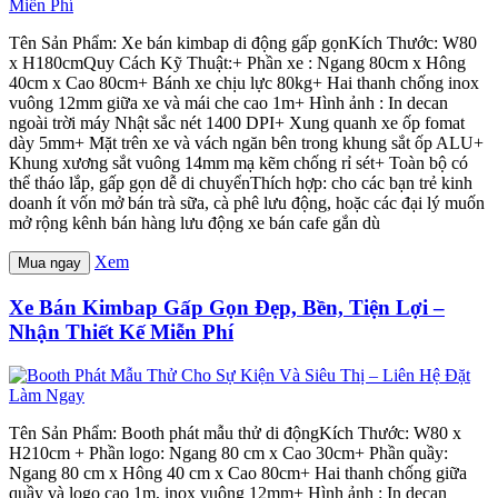
Tên Sản Phẩm: Xe bán kimbap di động gấp gọnKích Thước: W80
x H180cmQuy Cách Kỹ Thuật:+ Phần xe : Ngang 80cm x Hông
40cm x Cao 80cm+ Bánh xe chịu lực 80kg+ Hai thanh chống inox
vuông 12mm giữa xe và mái che cao 1m+ Hình ảnh : In decan
ngoài trời máy Nhật sắc nét 1400 DPI+ Xung quanh xe ốp fomat
dày 5mm+ Mặt trên xe và vách ngăn bên trong khung sắt ốp ALU+
Khung xương sắt vuông 14mm mạ kẽm chống rỉ sét+ Toàn bộ có
thể tháo lắp, gấp gọn dễ di chuyểnThích hợp: cho các bạn trẻ kinh
doanh ít vốn mở bán trà sữa, cà phê lưu động, hoặc các đại lý muốn
mở rộng kênh bán hàng lưu động xe bán cafe gắn dù
Xem
Mua ngay
Xe Bán Kimbap Gấp Gọn Đẹp, Bền, Tiện Lợi –
Nhận Thiết Kế Miễn Phí
Tên Sản Phẩm: Booth phát mẫu thử di độngKích Thước: W80 x
H210cm + Phần logo: Ngang 80 cm x Cao 30cm+ Phần quầy:
Ngang 80 cm x Hông 40 cm x Cao 80cm+ Hai thanh chống giữa
quầy và logo cao 1m, inox vuông 12mm+ Hình ảnh : In decan