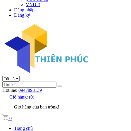
VND đ
Đăng nhập
Đăng ký
Hotline:
0947893139
Giỏ hàng:
(
0
)
Giỏ hàng của bạn trống!
0
Trang chủ