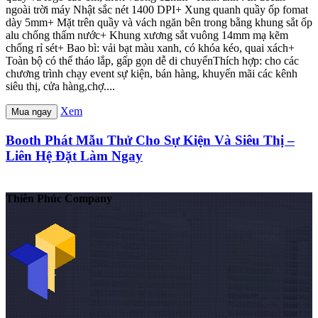
ngoài trời máy Nhật sắc nét 1400 DPI+ Xung quanh quầy ốp fomat
dày 5mm+ Mặt trên quầy và vách ngăn bên trong bằng khung sắt ốp
alu chống thấm nước+ Khung xương sắt vuông 14mm mạ kẽm
chống rỉ sét+ Bao bì: vải bạt màu xanh, có khóa kéo, quai xách+
Toàn bộ có thể tháo lắp, gấp gọn dễ di chuyểnThích hợp: cho các
chương trình chạy event sự kiện, bán hàng, khuyến mãi các kênh
siêu thị, cửa hàng,chợ....
Xem
Mua ngay
Booth Phát Mẫu Thử Cho Sự Kiện Và Siêu Thị –
Liên Hệ Đặt Làm Ngay
Thiên Phúc Company