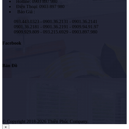
Hotline: 0903 897 980
Điện Thoại: 0903 897 980
Báo Giá :
093.443.0323 - 0901.36.2131 - 0901.36.2141
0901.36.2181 - 0901.36.2191 - 0909.94.91.97
0909.929.809 - 093.215.6929 - 0903.897.980
Facebook
Bản Đồ
© Copyright 2018-2026 Thiên Phúc Company.
×