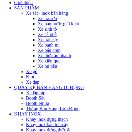
Giới thiệu
SẢN PHẨM
Xe sắt - inox bán hàng
Xe trà sữa
Xe bán nước giải khát
Xe sinh tố
Xe cà phê
Xe trái cây
Xe bánh mì
Xe bán cơm
Xe thức ăn nhanh
Xe xiên que
Xe hủ tiếu
Xe gỗ
Kiot
Xe đạp
QUẦY KỆ BÁN HÀNG DI ĐỘNG
Xe lắp ráp
Booth Sắt
Booth Nhựa
Thùng Bán Hàng Lưu Động
KHAY INOX
Khay inox đựng thạch
Khay inox bán trái cây
Khay inox đựng thức ăn