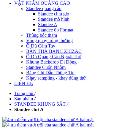
VẬT PHẨM QUẢNG CÁO
Standee quảng cáo
Standee chịu gió
Standee mô hình
Standee A
Standee ốp Format
Thùng bốc thăm
Vòng quay trúng thưởng
Ô Dù Cầm Tay
BÀN THẢ BANH ZICZAC
Ô Dù Quảng Cáo Ngoài Trời
Khung Backdrop Di Động
Standee Cuốn Nhôm
Bảng Chỉ Dẫn Thông Tin
Khay sampling - khay dùng thử
LIÊN HỆ
Trang chủ
/
Sản phẩm
/
STANDEE KHUNG SẮT
/
Standee chữ A