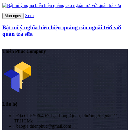
Xem
Mua ngay
Bật mí ý nghĩa biển hiệu quảng cáo ngoài trời với
quán trà sữa
Thiên Phúc Company
Liên hệ
Địa Chỉ: 506/49/7 Lạc Long Quân, Phường 5, Quận 11,
TP.HCMz
baogia.thienphuc@gmail.com