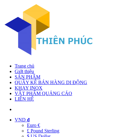
Trang chủ
Giới thiệu
SẢN PHẨM
QUẦY KỆ BÁN HÀNG DI ĐỘNG
KHAY INOX
VẬT PHẨM QUẢNG CÁO
LIÊN HỆ
VND
đ
Euro €
£ Pound Sterling
$ US Dollar