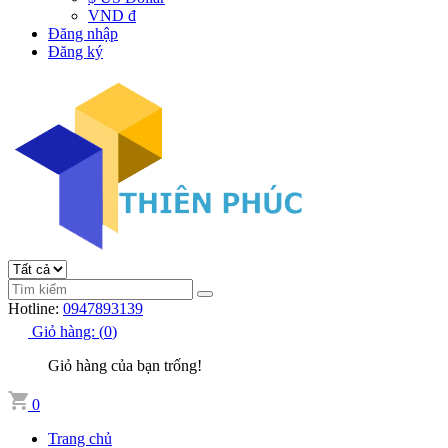
VND đ
Đăng nhập
Đăng ký
Hotline:
0947893139
Giỏ hàng:
(
0
)
Giỏ hàng của bạn trống!
0
Trang chủ