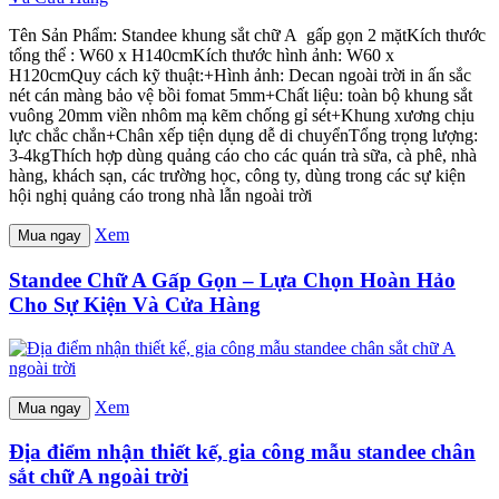
Tên Sản Phẩm: Standee khung sắt chữ A gấp gọn 2 mặtKích thước
tổng thể : W60 x H140cmKích thước hình ảnh: W60 x
H120cmQuy cách kỹ thuật:+Hình ảnh: Decan ngoài trời in ấn sắc
nét cán màng bảo vệ bồi fomat 5mm+Chất liệu: toàn bộ khung sắt
vuông 20mm viền nhôm mạ kẽm chống gỉ sét+Khung xương chịu
lực chắc chắn+Chân xếp tiện dụng dễ di chuyểnTổng trọng lượng:
3-4kgThích hợp dùng quảng cáo cho các quán trà sữa, cà phê, nhà
hàng, khách sạn, các trường học, công ty, dùng trong các sự kiện
hội nghị quảng cáo trong nhà lẫn ngoài trời
Xem
Mua ngay
Standee Chữ A Gấp Gọn – Lựa Chọn Hoàn Hảo
Cho Sự Kiện Và Cửa Hàng
Xem
Mua ngay
Địa điểm nhận thiết kế, gia công mẫu standee chân
sắt chữ A ngoài trời