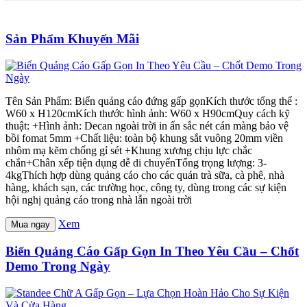
Sản Phẩm Khuyến Mãi
Tên Sản Phẩm: Biển quảng cáo đứng gấp gọnKích thước tổng thể :
W60 x H120cmKích thước hình ảnh: W60 x H90cmQuy cách kỹ
thuật: +Hình ảnh: Decan ngoài trời in ấn sắc nét cán màng bảo vệ
bồi fomat 5mm +Chất liệu: toàn bộ khung sắt vuông 20mm viền
nhôm mạ kẽm chống gỉ sét +Khung xương chịu lực chắc
chắn+Chân xếp tiện dụng dễ di chuyểnTổng trọng lượng: 3-
4kgThích hợp dùng quảng cáo cho các quán trà sữa, cà phê, nhà
hàng, khách sạn, các trường học, công ty, dùng trong các sự kiện
hội nghị quảng cáo trong nhà lẫn ngoài trời
Xem
Mua ngay
Biển Quảng Cáo Gấp Gọn In Theo Yêu Cầu – Chốt
Demo Trong Ngày