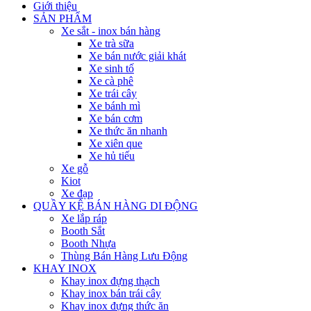
Giới thiệu
SẢN PHẨM
Xe sắt - inox bán hàng
Xe trà sữa
Xe bán nước giải khát
Xe sinh tố
Xe cà phê
Xe trái cây
Xe bánh mì
Xe bán cơm
Xe thức ăn nhanh
Xe xiên que
Xe hủ tiếu
Xe gỗ
Kiot
Xe đạp
QUẦY KỆ BÁN HÀNG DI ĐỘNG
Xe lắp ráp
Booth Sắt
Booth Nhựa
Thùng Bán Hàng Lưu Động
KHAY INOX
Khay inox đựng thạch
Khay inox bán trái cây
Khay inox đựng thức ăn