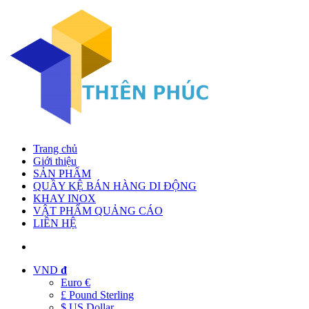
Trang chủ
Giới thiệu
SẢN PHẨM
QUẦY KỆ BÁN HÀNG DI ĐỘNG
KHAY INOX
VẬT PHẨM QUẢNG CÁO
LIÊN HỆ
VND
đ
Euro €
£ Pound Sterling
$ US Dollar