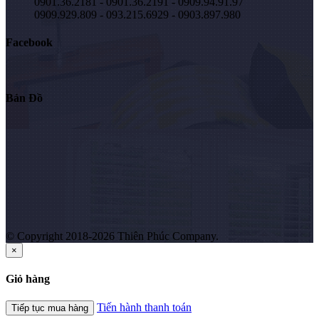
0901.36.2181 - 0901.36.2191 - 0909.94.91.97
0909.929.809 - 093.215.6929 - 0903.897.980
Facebook
Bản Đồ
© Copyright 2018-2026 Thiên Phúc Company.
×
Giỏ hàng
Tiến hành thanh toán
Tiếp tục mua hàng