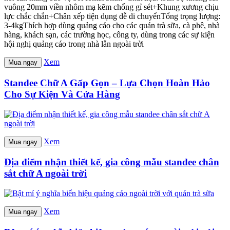
vuông 20mm viền nhôm mạ kẽm chống gỉ sét+Khung xương chịu
lực chắc chắn+Chân xếp tiện dụng dễ di chuyểnTổng trọng lượng:
3-4kgThích hợp dùng quảng cáo cho các quán trà sữa, cà phê, nhà
hàng, khách sạn, các trường học, công ty, dùng trong các sự kiện
hội nghị quảng cáo trong nhà lẫn ngoài trời
Xem
Mua ngay
Standee Chữ A Gấp Gọn – Lựa Chọn Hoàn Hảo
Cho Sự Kiện Và Cửa Hàng
Xem
Mua ngay
Địa điểm nhận thiết kế, gia công mẫu standee chân
sắt chữ A ngoài trời
Xem
Mua ngay