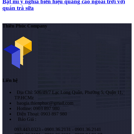
Bật mí ý nghĩa biển hiệu quảng cáo ngoài trời với
quán trà sữa
Thiên Phúc Company
Liên hệ
Địa Chỉ: 506/49/7 Lạc Long Quân, Phường 5, Quận 11,
TP.HCMz
baogia.thienphuc@gmail.com
Hotline: 0903 897 980
Điện Thoại: 0903 897 980
Báo Giá :
093.443.0323 - 0901.36.2131 - 0901.36.2141