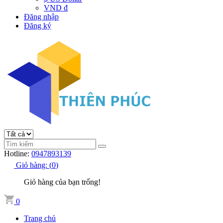
VND đ
Đăng nhập
Đăng ký
Hotline:
0947893139
Giỏ hàng:
(
0
)
Giỏ hàng của bạn trống!
0
Trang chủ