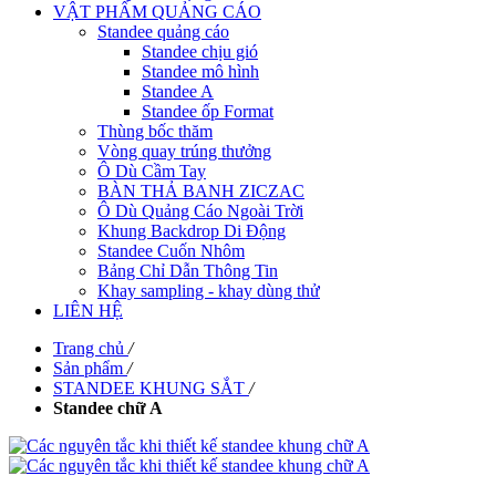
VẬT PHẨM QUẢNG CÁO
Standee quảng cáo
Standee chịu gió
Standee mô hình
Standee A
Standee ốp Format
Thùng bốc thăm
Vòng quay trúng thưởng
Ô Dù Cầm Tay
BÀN THẢ BANH ZICZAC
Ô Dù Quảng Cáo Ngoài Trời
Khung Backdrop Di Động
Standee Cuốn Nhôm
Bảng Chỉ Dẫn Thông Tin
Khay sampling - khay dùng thử
LIÊN HỆ
Trang chủ
/
Sản phẩm
/
STANDEE KHUNG SẮT
/
Standee chữ A