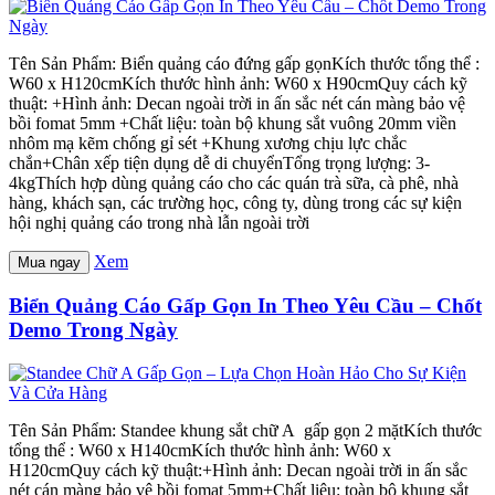
Tên Sản Phẩm: Biển quảng cáo đứng gấp gọnKích thước tổng thể :
W60 x H120cmKích thước hình ảnh: W60 x H90cmQuy cách kỹ
thuật: +Hình ảnh: Decan ngoài trời in ấn sắc nét cán màng bảo vệ
bồi fomat 5mm +Chất liệu: toàn bộ khung sắt vuông 20mm viền
nhôm mạ kẽm chống gỉ sét +Khung xương chịu lực chắc
chắn+Chân xếp tiện dụng dễ di chuyểnTổng trọng lượng: 3-
4kgThích hợp dùng quảng cáo cho các quán trà sữa, cà phê, nhà
hàng, khách sạn, các trường học, công ty, dùng trong các sự kiện
hội nghị quảng cáo trong nhà lẫn ngoài trời
Xem
Mua ngay
Biển Quảng Cáo Gấp Gọn In Theo Yêu Cầu – Chốt
Demo Trong Ngày
Tên Sản Phẩm: Standee khung sắt chữ A gấp gọn 2 mặtKích thước
tổng thể : W60 x H140cmKích thước hình ảnh: W60 x
H120cmQuy cách kỹ thuật:+Hình ảnh: Decan ngoài trời in ấn sắc
nét cán màng bảo vệ bồi fomat 5mm+Chất liệu: toàn bộ khung sắt