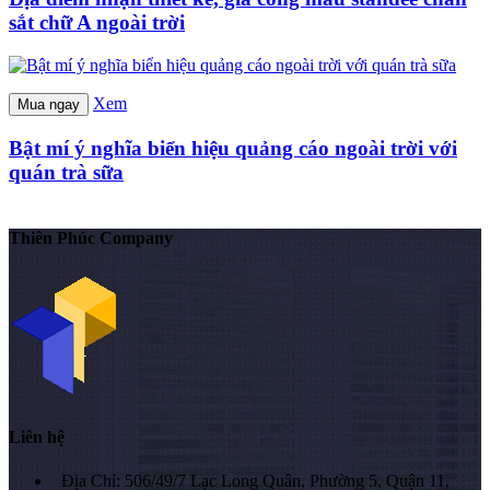
sắt chữ A ngoài trời
Xem
Mua ngay
Bật mí ý nghĩa biển hiệu quảng cáo ngoài trời với
quán trà sữa
Thiên Phúc Company
Liên hệ
Địa Chỉ: 506/49/7 Lạc Long Quân, Phường 5, Quận 11,