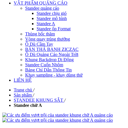
VẬT PHẨM QUẢNG CÁO
Standee quảng cáo
Standee chịu gió
Standee mô hình
Standee A
Standee ốp Format
Thùng bốc thăm
Vòng quay trúng thưởng
Ô Dù Cầm Tay
BÀN THẢ BANH ZICZAC
Ô Dù Quảng Cáo Ngoài Trời
Khung Backdrop Di Động
Standee Cuốn Nhôm
Bảng Chỉ Dẫn Thông Tin
Khay sampling - khay dùng thử
LIÊN HỆ
Trang chủ
/
Sản phẩm
/
STANDEE KHUNG SẮT
/
Standee chữ A