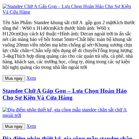
Tên Sản Phẩm: Standee khung sắt chữ A gấp gọn 2 mặtKích thước
tổng thể : W60 x H140cmKích thước hình ảnh: W60 x
H120cmQuy cách kỹ thuật:+Hình ảnh: Decan ngoài trời in ấn sắc
nét cán màng bảo vệ bồi fomat 5mm+Chất liệu: toàn bộ khung sắt
vuông 20mm viền nhôm mạ kẽm chống gỉ sét+Khung xương chịu
lực chắc chắn+Chân xếp tiện dụng dễ di chuyểnTổng trọng lượng:
3-4kgThích hợp dùng quảng cáo cho các quán trà sữa, cà phê, nhà
hàng, khách sạn, các trường học, công ty, dùng trong các sự kiện
hội nghị quảng cáo trong nhà lẫn ngoài trời
Xem
Mua ngay
Standee Chữ A Gấp Gọn – Lựa Chọn Hoàn Hảo
Cho Sự Kiện Và Cửa Hàng
Xem
Mua ngay
Địa điểm nhận thiết kế, gia công mẫu standee chân