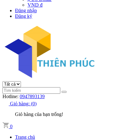
VND đ
Đăng nhập
Đăng ký
Hotline:
0947893139
Giỏ hàng:
(
0
)
Giỏ hàng của bạn trống!
0
Trang chủ