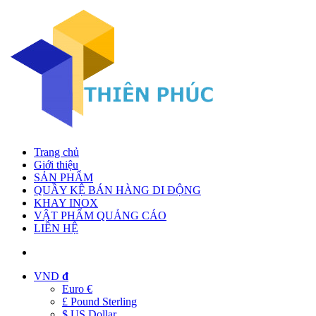
Trang chủ
Giới thiệu
SẢN PHẨM
QUẦY KỆ BÁN HÀNG DI ĐỘNG
KHAY INOX
VẬT PHẨM QUẢNG CÁO
LIÊN HỆ
VND
đ
Euro €
£ Pound Sterling
$ US Dollar