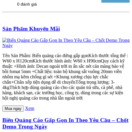
0 đánh giá
Sản Phẩm Khuyến Mãi
Tên Sản Phẩm: Biển quảng cáo đứng gấp gọnKích thước tổng thể :
W60 x H120cmKích thước hình ảnh: W60 x H90cmQuy cách kỹ
thuật: +Hình ảnh: Decan ngoài trời in ấn sắc nét cán màng bảo vệ
bồi fomat 5mm +Chất liệu: toàn bộ khung sắt vuông 20mm viền
nhôm mạ kẽm chống gỉ sét +Khung xương chịu lực chắc
chắn+Chân xếp tiện dụng dễ di chuyểnTổng trọng lượng: 3-
4kgThích hợp dùng quảng cáo cho các quán trà sữa, cà phê, nhà
hàng, khách sạn, các trường học, công ty, dùng trong các sự kiện
hội nghị quảng cáo trong nhà lẫn ngoài trời
Xem
Mua ngay
Biển Quảng Cáo Gấp Gọn In Theo Yêu Cầu – Chốt
Demo Trong Ngày