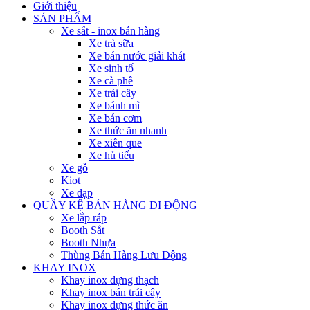
Giới thiệu
SẢN PHẨM
Xe sắt - inox bán hàng
Xe trà sữa
Xe bán nước giải khát
Xe sinh tố
Xe cà phê
Xe trái cây
Xe bánh mì
Xe bán cơm
Xe thức ăn nhanh
Xe xiên que
Xe hủ tiếu
Xe gỗ
Kiot
Xe đạp
QUẦY KỆ BÁN HÀNG DI ĐỘNG
Xe lắp ráp
Booth Sắt
Booth Nhựa
Thùng Bán Hàng Lưu Động
KHAY INOX
Khay inox đựng thạch
Khay inox bán trái cây
Khay inox đựng thức ăn