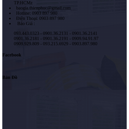
TP.HCMz
baogia.thienphuc@gmail.com
Hotline: 0903 897 980
Điện Thoại: 0903 897 980
Báo Giá :
093.443.0323 - 0901.36.2131 - 0901.36.2141
0901.36.2181 - 0901.36.2191 - 0909.94.91.97
0909.929.809 - 093.215.6929 - 0903.897.980
Facebook
Bản Đồ