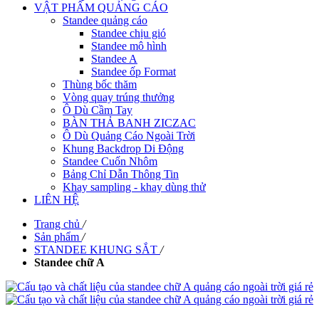
VẬT PHẨM QUẢNG CÁO
Standee quảng cáo
Standee chịu gió
Standee mô hình
Standee A
Standee ốp Format
Thùng bốc thăm
Vòng quay trúng thưởng
Ô Dù Cầm Tay
BÀN THẢ BANH ZICZAC
Ô Dù Quảng Cáo Ngoài Trời
Khung Backdrop Di Động
Standee Cuốn Nhôm
Bảng Chỉ Dẫn Thông Tin
Khay sampling - khay dùng thử
LIÊN HỆ
Trang chủ
/
Sản phẩm
/
STANDEE KHUNG SẮT
/
Standee chữ A