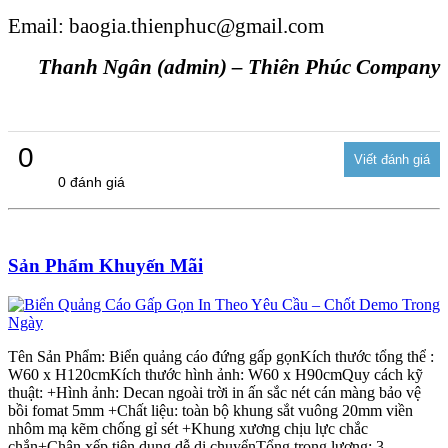
Email: baogia.thienphuc@gmail.com
Thanh Ngân (admin) – Thiên Phúc Company
0
0 đánh giá
Sản Phẩm Khuyến Mãi
Tên Sản Phẩm: Biển quảng cáo đứng gấp gọnKích thước tổng thể :
W60 x H120cmKích thước hình ảnh: W60 x H90cmQuy cách kỹ
thuật: +Hình ảnh: Decan ngoài trời in ấn sắc nét cán màng bảo vệ
bồi fomat 5mm +Chất liệu: toàn bộ khung sắt vuông 20mm viền
nhôm mạ kẽm chống gỉ sét +Khung xương chịu lực chắc
chắn+Chân xếp tiện dụng dễ di chuyểnTổng trọng lượng: 3-