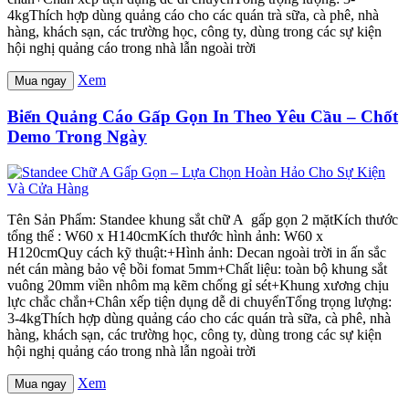
4kgThích hợp dùng quảng cáo cho các quán trà sữa, cà phê, nhà
hàng, khách sạn, các trường học, công ty, dùng trong các sự kiện
hội nghị quảng cáo trong nhà lẫn ngoài trời
Xem
Mua ngay
Biển Quảng Cáo Gấp Gọn In Theo Yêu Cầu – Chốt
Demo Trong Ngày
Tên Sản Phẩm: Standee khung sắt chữ A gấp gọn 2 mặtKích thước
tổng thể : W60 x H140cmKích thước hình ảnh: W60 x
H120cmQuy cách kỹ thuật:+Hình ảnh: Decan ngoài trời in ấn sắc
nét cán màng bảo vệ bồi fomat 5mm+Chất liệu: toàn bộ khung sắt
vuông 20mm viền nhôm mạ kẽm chống gỉ sét+Khung xương chịu
lực chắc chắn+Chân xếp tiện dụng dễ di chuyểnTổng trọng lượng:
3-4kgThích hợp dùng quảng cáo cho các quán trà sữa, cà phê, nhà
hàng, khách sạn, các trường học, công ty, dùng trong các sự kiện
hội nghị quảng cáo trong nhà lẫn ngoài trời
Xem
Mua ngay