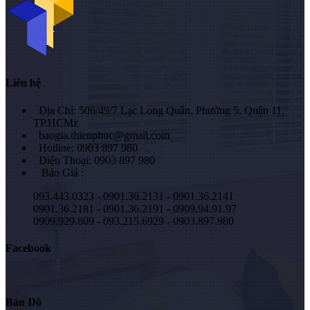
Liên hệ
Địa Chỉ: 506/49/7 Lạc Long Quân, Phường 5, Quận 11,
TP.HCMz
baogia.thienphuc@gmail.com
Hotline: 0903 897 980
Điện Thoại: 0903 897 980
Báo Giá :
093.443.0323 - 0901.36.2131 - 0901.36.2141
0901.36.2181 - 0901.36.2191 - 0909.94.91.97
0909.929.809 - 093.215.6929 - 0903.897.980
Facebook
Bản Đồ