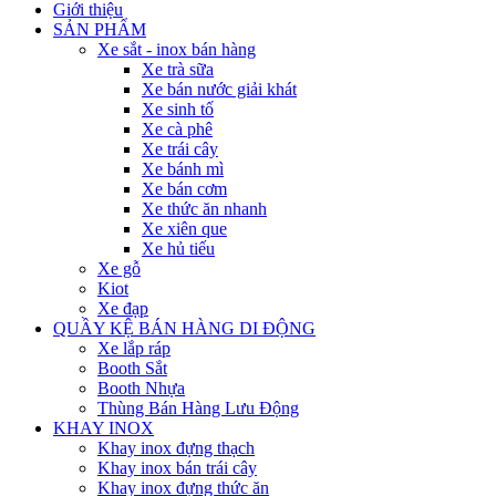
Giới thiệu
SẢN PHẨM
Xe sắt - inox bán hàng
Xe trà sữa
Xe bán nước giải khát
Xe sinh tố
Xe cà phê
Xe trái cây
Xe bánh mì
Xe bán cơm
Xe thức ăn nhanh
Xe xiên que
Xe hủ tiếu
Xe gỗ
Kiot
Xe đạp
QUẦY KỆ BÁN HÀNG DI ĐỘNG
Xe lắp ráp
Booth Sắt
Booth Nhựa
Thùng Bán Hàng Lưu Động
KHAY INOX
Khay inox đựng thạch
Khay inox bán trái cây
Khay inox đựng thức ăn