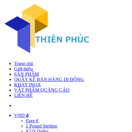
Trang chủ
Giới thiệu
SẢN PHẨM
QUẦY KỆ BÁN HÀNG DI ĐỘNG
KHAY INOX
VẬT PHẨM QUẢNG CÁO
LIÊN HỆ
VND
đ
Euro €
£ Pound Sterling
$ US Dollar