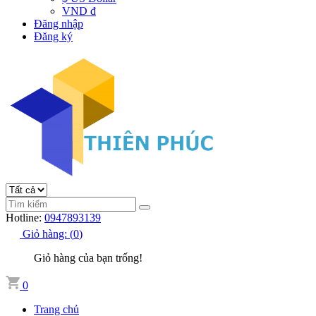
VND đ
Đăng nhập
Đăng ký
Hotline:
0947893139
Giỏ hàng:
(
0
)
Giỏ hàng của bạn trống!
0
Trang chủ