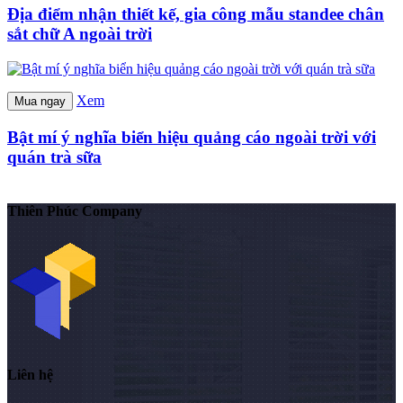
Địa điểm nhận thiết kế, gia công mẫu standee chân
sắt chữ A ngoài trời
Xem
Mua ngay
Bật mí ý nghĩa biển hiệu quảng cáo ngoài trời với
quán trà sữa
Thiên Phúc Company
Liên hệ