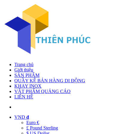
Trang chủ
Giới thiệu
SẢN PHẨM
QUẦY KỆ BÁN HÀNG DI ĐỘNG
KHAY INOX
VẬT PHẨM QUẢNG CÁO
LIÊN HỆ
VND
đ
Euro €
£ Pound Sterling
$ US Dollar