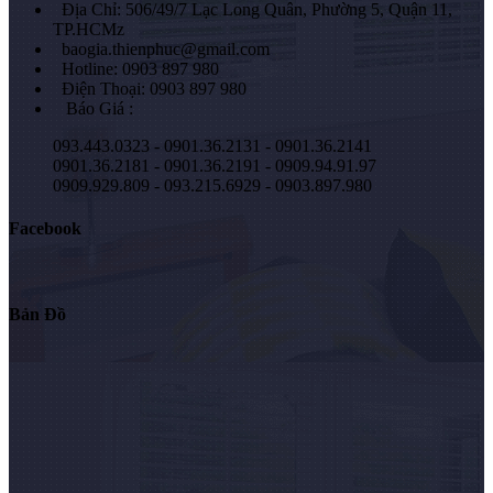
Địa Chỉ: 506/49/7 Lạc Long Quân, Phường 5, Quận 11,
TP.HCMz
baogia.thienphuc@gmail.com
Hotline: 0903 897 980
Điện Thoại: 0903 897 980
Báo Giá :
093.443.0323 - 0901.36.2131 - 0901.36.2141
0901.36.2181 - 0901.36.2191 - 0909.94.91.97
0909.929.809 - 093.215.6929 - 0903.897.980
Facebook
Bản Đồ