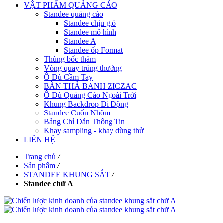
VẬT PHẨM QUẢNG CÁO
Standee quảng cáo
Standee chịu gió
Standee mô hình
Standee A
Standee ốp Format
Thùng bốc thăm
Vòng quay trúng thưởng
Ô Dù Cầm Tay
BÀN THẢ BANH ZICZAC
Ô Dù Quảng Cáo Ngoài Trời
Khung Backdrop Di Động
Standee Cuốn Nhôm
Bảng Chỉ Dẫn Thông Tin
Khay sampling - khay dùng thử
LIÊN HỆ
Trang chủ
/
Sản phẩm
/
STANDEE KHUNG SẮT
/
Standee chữ A