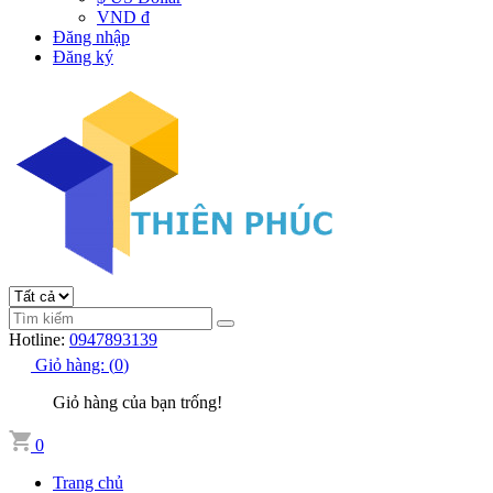
VND đ
Đăng nhập
Đăng ký
Hotline:
0947893139
Giỏ hàng:
(
0
)
Giỏ hàng của bạn trống!
0
Trang chủ