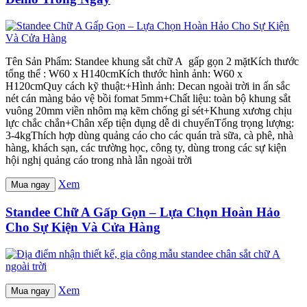
Tên Sản Phẩm: Standee khung sắt chữ A gấp gọn 2 mặtKích thước
tổng thể : W60 x H140cmKích thước hình ảnh: W60 x
H120cmQuy cách kỹ thuật:+Hình ảnh: Decan ngoài trời in ấn sắc
nét cán màng bảo vệ bồi fomat 5mm+Chất liệu: toàn bộ khung sắt
vuông 20mm viền nhôm mạ kẽm chống gỉ sét+Khung xương chịu
lực chắc chắn+Chân xếp tiện dụng dễ di chuyểnTổng trọng lượng:
3-4kgThích hợp dùng quảng cáo cho các quán trà sữa, cà phê, nhà
hàng, khách sạn, các trường học, công ty, dùng trong các sự kiện
hội nghị quảng cáo trong nhà lẫn ngoài trời
Xem
Mua ngay
Standee Chữ A Gấp Gọn – Lựa Chọn Hoàn Hảo
Cho Sự Kiện Và Cửa Hàng
Xem
Mua ngay