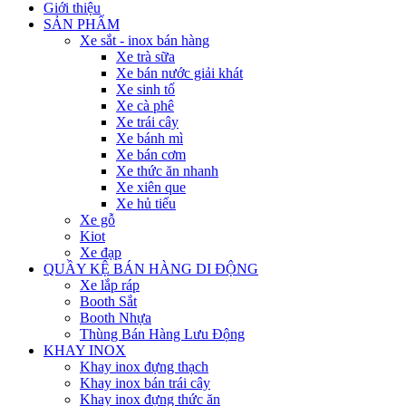
Giới thiệu
SẢN PHẨM
Xe sắt - inox bán hàng
Xe trà sữa
Xe bán nước giải khát
Xe sinh tố
Xe cà phê
Xe trái cây
Xe bánh mì
Xe bán cơm
Xe thức ăn nhanh
Xe xiên que
Xe hủ tiếu
Xe gỗ
Kiot
Xe đạp
QUẦY KỆ BÁN HÀNG DI ĐỘNG
Xe lắp ráp
Booth Sắt
Booth Nhựa
Thùng Bán Hàng Lưu Động
KHAY INOX
Khay inox đựng thạch
Khay inox bán trái cây
Khay inox đựng thức ăn