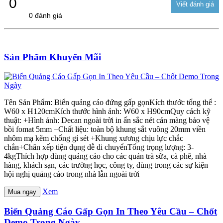
0
0 đánh giá
Sản Phẩm Khuyến Mãi
Tên Sản Phẩm: Biển quảng cáo đứng gấp gọnKích thước tổng thể :
W60 x H120cmKích thước hình ảnh: W60 x H90cmQuy cách kỹ
thuật: +Hình ảnh: Decan ngoài trời in ấn sắc nét cán màng bảo vệ
bồi fomat 5mm +Chất liệu: toàn bộ khung sắt vuông 20mm viền
nhôm mạ kẽm chống gỉ sét +Khung xương chịu lực chắc
chắn+Chân xếp tiện dụng dễ di chuyểnTổng trọng lượng: 3-
4kgThích hợp dùng quảng cáo cho các quán trà sữa, cà phê, nhà
hàng, khách sạn, các trường học, công ty, dùng trong các sự kiện
hội nghị quảng cáo trong nhà lẫn ngoài trời
Xem
Mua ngay
Biển Quảng Cáo Gấp Gọn In Theo Yêu Cầu – Chốt
Demo Trong Ngày