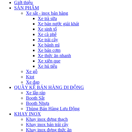
Giới thiệu
SẢN PHẨM
Xe sắt - inox bán hàng
Xe trà sữa
Xe bán nước giải khát
Xe sinh tố
Xe cà phê
Xe trái cây
Xe bánh mì
Xe bán cơm
Xe thức ăn nhanh
Xe xiên que
Xe hủ tiếu
Xe gỗ
Kiot
Xe đạp
QUẦY KỆ BÁN HÀNG DI ĐỘNG
Xe lắp ráp
Booth Sắt
Booth Nhựa
Thùng Bán Hàng Lưu Động
KHAY INOX
Khay inox đựng thạch
Khay inox bán trái cây
Khay inox đựng thức ăn