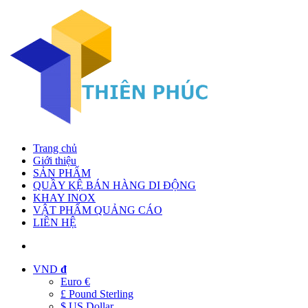
Trang chủ
Giới thiệu
SẢN PHẨM
QUẦY KỆ BÁN HÀNG DI ĐỘNG
KHAY INOX
VẬT PHẨM QUẢNG CÁO
LIÊN HỆ
VND
đ
Euro €
£ Pound Sterling
$ US Dollar