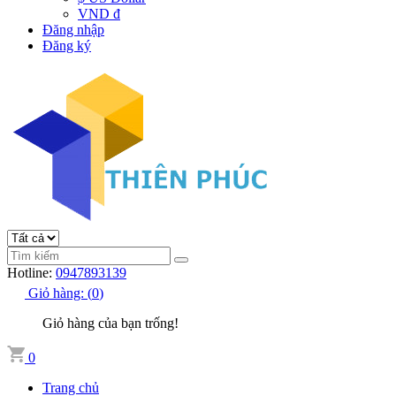
VND đ
Đăng nhập
Đăng ký
Hotline:
0947893139
Giỏ hàng:
(
0
)
Giỏ hàng của bạn trống!
0
Trang chủ