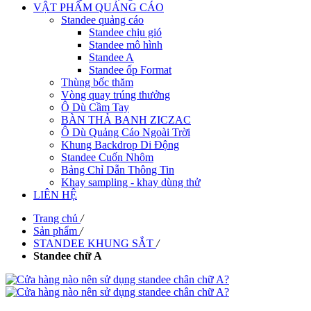
VẬT PHẨM QUẢNG CÁO
Standee quảng cáo
Standee chịu gió
Standee mô hình
Standee A
Standee ốp Format
Thùng bốc thăm
Vòng quay trúng thưởng
Ô Dù Cầm Tay
BÀN THẢ BANH ZICZAC
Ô Dù Quảng Cáo Ngoài Trời
Khung Backdrop Di Động
Standee Cuốn Nhôm
Bảng Chỉ Dẫn Thông Tin
Khay sampling - khay dùng thử
LIÊN HỆ
Trang chủ
/
Sản phẩm
/
STANDEE KHUNG SẮT
/
Standee chữ A